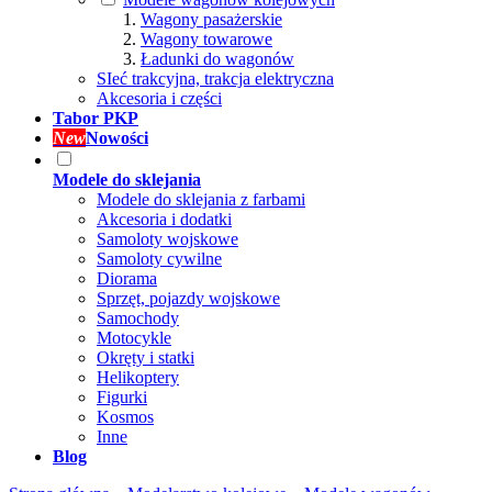
Wagony pasażerskie
Wagony towarowe
Ładunki do wagonów
SIeć trakcyjna, trakcja elektryczna
Akcesoria i części
Tabor PKP
New
Nowości
Modele do sklejania
Modele do sklejania z farbami
Akcesoria i dodatki
Samoloty wojskowe
Samoloty cywilne
Diorama
Sprzęt, pojazdy wojskowe
Samochody
Motocykle
Okręty i statki
Helikoptery
Figurki
Kosmos
Inne
Blog