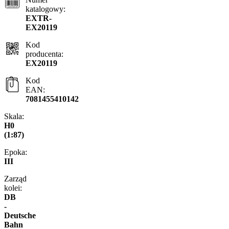
katalogowy:
EXTR-
EX20119
Kod
producenta:
EX20119
Kod
EAN:
7081455410142
Skala:
H0
(1:87)
Epoka:
III
Zarząd
kolei:
DB
-
Deutsche
Bahn