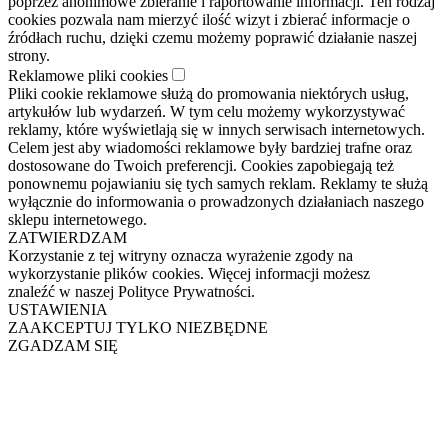
poprzez anonimowe zbieranie i raportowanie informacji. Ten rodzaj
cookies pozwala nam mierzyć ilość wizyt i zbierać informacje o
źródłach ruchu, dzięki czemu możemy poprawić działanie naszej
strony.
Reklamowe pliki cookies
Pliki cookie reklamowe służą do promowania niektórych usług,
artykułów lub wydarzeń. W tym celu możemy wykorzystywać
reklamy, które wyświetlają się w innych serwisach internetowych.
Celem jest aby wiadomości reklamowe były bardziej trafne oraz
dostosowane do Twoich preferencji. Cookies zapobiegają też
ponownemu pojawianiu się tych samych reklam. Reklamy te służą
wyłącznie do informowania o prowadzonych działaniach naszego
sklepu internetowego.
ZATWIERDZAM
Korzystanie z tej witryny oznacza wyrażenie zgody na
wykorzystanie plików cookies. Więcej informacji możesz
znaleźć w naszej Polityce Prywatności.
USTAWIENIA
ZAAKCEPTUJ TYLKO NIEZBĘDNE
ZGADZAM SIĘ