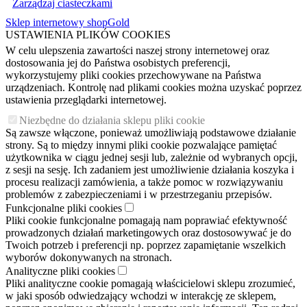
Zarządzaj ciasteczkami
Sklep internetowy shopGold
USTAWIENIA PLIKÓW COOKIES
W celu ulepszenia zawartości naszej strony internetowej oraz
dostosowania jej do Państwa osobistych preferencji,
wykorzystujemy pliki cookies przechowywane na Państwa
urządzeniach. Kontrolę nad plikami cookies można uzyskać poprzez
ustawienia przeglądarki internetowej.
Niezbędne do działania sklepu pliki cookie
Są zawsze włączone, ponieważ umożliwiają podstawowe działanie
strony. Są to między innymi pliki cookie pozwalające pamiętać
użytkownika w ciągu jednej sesji lub, zależnie od wybranych opcji,
z sesji na sesję. Ich zadaniem jest umożliwienie działania koszyka i
procesu realizacji zamówienia, a także pomoc w rozwiązywaniu
problemów z zabezpieczeniami i w przestrzeganiu przepisów.
Funkcjonalne pliki cookies
Pliki cookie funkcjonalne pomagają nam poprawiać efektywność
prowadzonych działań marketingowych oraz dostosowywać je do
Twoich potrzeb i preferencji np. poprzez zapamiętanie wszelkich
wyborów dokonywanych na stronach.
Analityczne pliki cookies
Pliki analityczne cookie pomagają właścicielowi sklepu zrozumieć,
w jaki sposób odwiedzający wchodzi w interakcję ze sklepem,