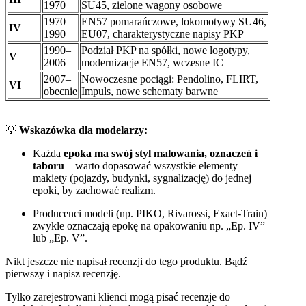
1970
SU45, zielone wagony osobowe
1970–
EN57 pomarańczowe, lokomotywy SU46,
IV
1990
EU07, charakterystyczne napisy PKP
1990–
Podział PKP na spółki, nowe logotypy,
V
2006
modernizacje EN57, wczesne IC
2007–
Nowoczesne pociągi: Pendolino, FLIRT,
VI
obecnie
Impuls, nowe schematy barwne
💡
Wskazówka dla modelarzy:
Każda
epoka ma swój styl malowania, oznaczeń i
taboru
– warto dopasować wszystkie elementy
makiety (pojazdy, budynki, sygnalizację) do jednej
epoki, by zachować realizm.
Producenci modeli (np. PIKO, Rivarossi, Exact-Train)
zwykle oznaczają epokę na opakowaniu np. „Ep. IV”
lub „Ep. V”.
Nikt jeszcze nie napisał recenzji do tego produktu. Bądź
pierwszy i napisz recenzję.
Tylko zarejestrowani klienci mogą pisać recenzje do