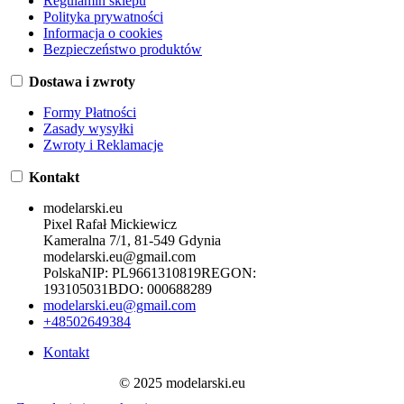
Regulamin sklepu
Polityka prywatności
Informacja o cookies
Bezpieczeństwo produktów
Dostawa i zwroty
Formy Płatności
Zasady wysyłki
Zwroty i Reklamacje
Kontakt
modelarski.eu
Pixel Rafał Mickiewicz
Kameralna 7/1, 81-549 Gdynia
modelarski.eu@gmail.com
Polska
NIP:
PL9661310819
REGON:
193105031
BDO:
000688289
modelarski.eu@gmail.com
+48502649384
Kontakt
© 2025 modelarski.eu