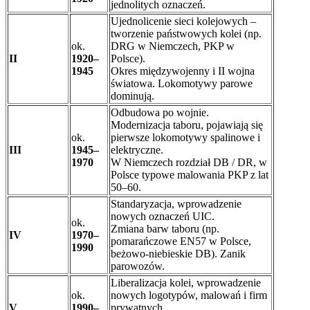
jednolitych oznaczeń.
Ujednolicenie sieci kolejowych –
tworzenie państwowych kolei (np.
ok.
DRG w Niemczech, PKP w
II
1920–
Polsce).
1945
Okres międzywojenny i II wojna
światowa. Lokomotywy parowe
dominują.
Odbudowa po wojnie.
Modernizacja taboru, pojawiają się
ok.
pierwsze lokomotywy spalinowe i
III
1945–
elektryczne.
1970
W Niemczech rozdział DB / DR, w
Polsce typowe malowania PKP z lat
50–60.
Standaryzacja, wprowadzenie
nowych oznaczeń UIC.
ok.
Zmiana barw taboru (np.
IV
1970–
pomarańczowe EN57 w Polsce,
1990
beżowo-niebieskie DB). Zanik
parowozów.
Liberalizacja kolei, wprowadzenie
ok.
nowych logotypów, malowań i firm
V
1990–
prywatnych.