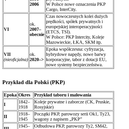
2006
W Polsce nowe oznaczenia PKP
Cargo, InterCity.
Czas nowoczesnych kolei dużych
prędkości, spółek prywatnych i
ok.
europejskiej interoperacyjności
VI
2007–
(ETCS, TSI).
obecnie
W Polsce: PKP Intercity, Koleje
Mazowieckie, ŁKA, SKM itp.
Epoka współczesna: cyfryzacja,
VII
ok.
hybrydowe napędy, nowe barwy
(nieoficjalna)
2020–>
korporacyjne, tabor z dotacji EU,
nowe systemy bezpieczeństwa.
Przykład dla Polski (PKP)
Epoka
Okres
Przykład taboru i malowania
1842–
Koleje prywatne i zaborcze (CK, Pruskie,
I
1918
Rosyjskie)
1918–
Początki PKP, parowozy serii Ok1, Ty23,
II
1945
wagony z napisem „PKP”
1945–
Odbudowa PKP, parowozy Ty2, SM42,
III