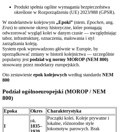
Produkt spełnia ogólne wymagania bezpieczeństwa
określone w Rozporządzeniu (UE) 2023/988 (GPSR).
W modelarstwie kolejowym
„Epoki”
(niem.
Epochen
, ang.
Eras
) to umowne okresy historyczne, które pomagają
odwzorować wygląd kolei w danym czasie — uwzględniając
tabor, infrastrukturę, oznaczenia, malowania i styl
zarządzania koleją.
System epok wprowadzono głównie w Europie, by
uporządkować zmiany w historii kolejnictwa — szczególnie
popularny jest
podział wg normy MOROP (NEM 800)
stosowany przez modelarzy europejskich.
Oto zestawienie
epok kolejowych
według standardu
NEM
800
Podział ogólnoeuropejski (MOROP / NEM
800)
Epoka
Okres
Charakterystyka
Początki kolei. Koleje prywatne i
ok.
lokalne, różnorodne style
I
1835–
lokomotyw parowych. Brak
1920