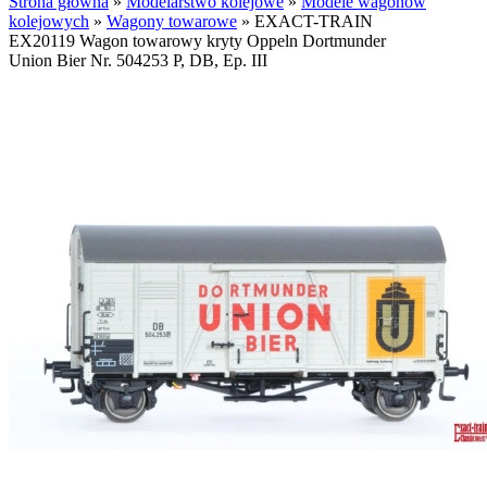
Strona główna
»
Modelarstwo kolejowe
»
Modele wagonów
kolejowych
»
Wagony towarowe
»
EXACT-TRAIN
EX20119 Wagon towarowy kryty Oppeln Dortmunder
Union Bier Nr. 504253 P, DB, Ep. III