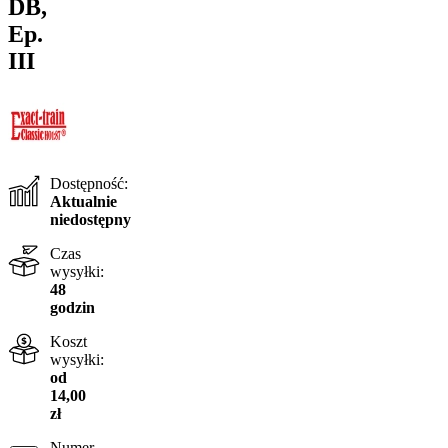
DB,
Ep.
III
Dostępność:
Aktualnie
niedostępny
Czas
wysyłki:
48
godzin
Koszt
wysyłki:
od
14,00
zł
Numer