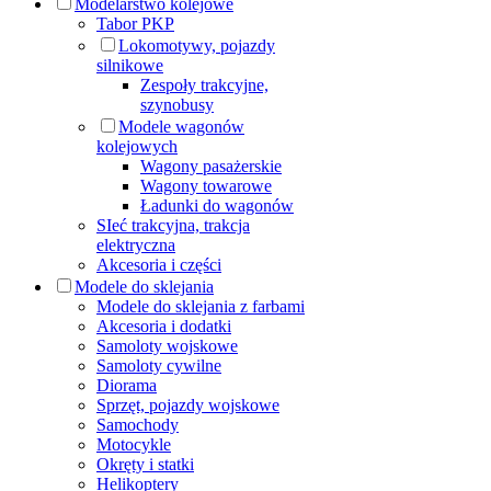
Modelarstwo kolejowe
Tabor PKP
Lokomotywy, pojazdy
silnikowe
Zespoły trakcyjne,
szynobusy
Modele wagonów
kolejowych
Wagony pasażerskie
Wagony towarowe
Ładunki do wagonów
SIeć trakcyjna, trakcja
elektryczna
Akcesoria i części
Modele do sklejania
Modele do sklejania z farbami
Akcesoria i dodatki
Samoloty wojskowe
Samoloty cywilne
Diorama
Sprzęt, pojazdy wojskowe
Samochody
Motocykle
Okręty i statki
Helikoptery