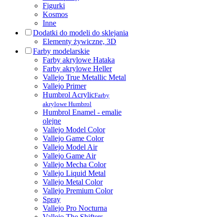
Figurki
Kosmos
Inne
Dodatki do modeli do sklejania
Elementy żywiczne, 3D
Farby modelarskie
Farby akrylowe Hataka
Farby akrylowe Heller
Vallejo True Metallic Metal
Vallejo Primer
Humbrol Acrylic
Farby
akrylowe Humbrol
Humbrol Enamel - emalie
olejne
Vallejo Model Color
Vallejo Game Color
Vallejo Model Air
Vallejo Game Air
Vallejo Mecha Color
Vallejo Liquid Metal
Vallejo Metal Color
Vallejo Premium Color
Spray
Vallejo Pro Nocturna
Vallejo The Shifters