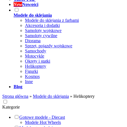
New
Nowości
Modele do sklejania
Modele do sklejania z farbami
Akcesoria i dodatki
Samoloty wojskowe
Samoloty cywilne
Diorama
Sprzęt, pojazdy wojskowe
Samochody
Motocykle
Okręty i statki
Helikoptery
Figurki
Kosmos
Inne
Blog
Strona główna
»
Modele do sklejania
»
Helikoptery
Kategorie
Gotowe modele - Diecast
Modele Hot Wheels