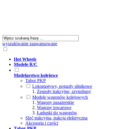
wyszukiwanie zaawansowane
Hot Wheels
Modele R/C
Modelarstwo kolejowe
Tabor PKP
Lokomotywy, pojazdy silnikowe
Zespoły trakcyjne, szynobusy
Modele wagonów kolejowych
Wagony pasażerskie
Wagony towarowe
Ładunki do wagonów
SIeć trakcyjna, trakcja elektryczna
Akcesoria i części
Tabor PKP