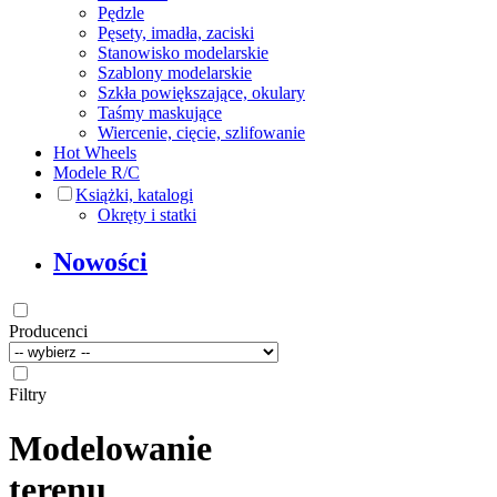
Pędzle
Pęsety, imadła, zaciski
Stanowisko modelarskie
Szablony modelarskie
Szkła powiększające, okulary
Taśmy maskujące
Wiercenie, cięcie, szlifowanie
Hot Wheels
Modele R/C
Książki, katalogi
Okręty i statki
Nowości
Producenci
Filtry
Modelowanie
terenu