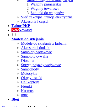
Wagony pasażerskie
Wagony towarowe
Ładunki do wagonów
SIeć trakcyjna, trakcja elektryczna
Akcesoria i części
Tabor PKP
New
Nowości
Modele do sklejania
Modele do sklejania z farbami
Akcesoria i dodatki
Samoloty wojskowe
Samoloty cywilne
Diorama
Sprzęt, pojazdy wojskowe
Samochody
Motocykle
Okręty i statki
Helikoptery
Figurki
Kosmos
Inne
Blog