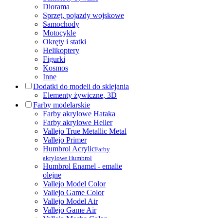
Diorama
Sprzęt, pojazdy wojskowe
Samochody
Motocykle
Okręty i statki
Helikoptery
Figurki
Kosmos
Inne
Dodatki do modeli do sklejania
Elementy żywiczne, 3D
Farby modelarskie
Farby akrylowe Hataka
Farby akrylowe Heller
Vallejo True Metallic Metal
Vallejo Primer
Humbrol Acrylic
Farby
akrylowe Humbrol
Humbrol Enamel - emalie
olejne
Vallejo Model Color
Vallejo Game Color
Vallejo Model Air
Vallejo Game Air