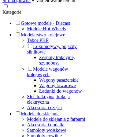
Strona główna
»
Modelowanie terenu
Kategorie
Gotowe modele - Diecast
Modele Hot Wheels
Modelarstwo kolejowe
Tabor PKP
Lokomotywy, pojazdy
silnikowe
Zespoły trakcyjne,
szynobusy
Modele wagonów
kolejowych
Wagony pasażerskie
Wagony towarowe
Ładunki do wagonów
SIeć trakcyjna, trakcja
elektryczna
Akcesoria i części
Modele do sklejania
Modele do sklejania z farbami
Akcesoria i dodatki
Samoloty wojskowe
Samoloty cywilne