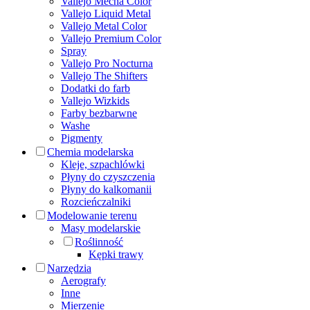
Vallejo Mecha Color
Vallejo Liquid Metal
Vallejo Metal Color
Vallejo Premium Color
Spray
Vallejo Pro Nocturna
Vallejo The Shifters
Dodatki do farb
Vallejo Wizkids
Farby bezbarwne
Washe
Pigmenty
Chemia modelarska
Kleje, szpachlówki
Płyny do czyszczenia
Płyny do kalkomanii
Rozcieńczalniki
Modelowanie terenu
Masy modelarskie
Roślinność
Kępki trawy
Narzędzia
Aerografy
Inne
Mierzenie