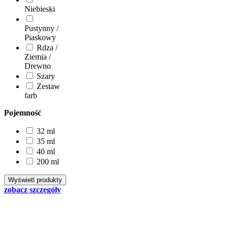
Niebieski
Pustynny /
Piaskowy
Rdza /
Ziemia /
Drewno
Szary
Zestaw
farb
Pojemność
32 ml
35 ml
40 ml
200 ml
zobacz szczegóły