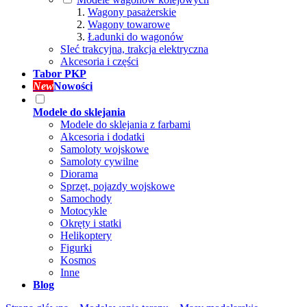
Wagony pasażerskie
Wagony towarowe
Ładunki do wagonów
SIeć trakcyjna, trakcja elektryczna
Akcesoria i części
Tabor PKP
New
Nowości
Modele do sklejania
Modele do sklejania z farbami
Akcesoria i dodatki
Samoloty wojskowe
Samoloty cywilne
Diorama
Sprzęt, pojazdy wojskowe
Samochody
Motocykle
Okręty i statki
Helikoptery
Figurki
Kosmos
Inne
Blog