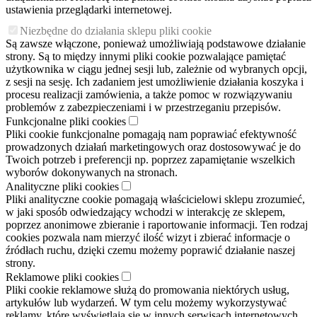
ustawienia przeglądarki internetowej.
Niezbędne do działania sklepu pliki cookie
Są zawsze włączone, ponieważ umożliwiają podstawowe działanie
strony. Są to między innymi pliki cookie pozwalające pamiętać
użytkownika w ciągu jednej sesji lub, zależnie od wybranych opcji,
z sesji na sesję. Ich zadaniem jest umożliwienie działania koszyka i
procesu realizacji zamówienia, a także pomoc w rozwiązywaniu
problemów z zabezpieczeniami i w przestrzeganiu przepisów.
Funkcjonalne pliki cookies
Pliki cookie funkcjonalne pomagają nam poprawiać efektywność
prowadzonych działań marketingowych oraz dostosowywać je do
Twoich potrzeb i preferencji np. poprzez zapamiętanie wszelkich
wyborów dokonywanych na stronach.
Analityczne pliki cookies
Pliki analityczne cookie pomagają właścicielowi sklepu zrozumieć,
w jaki sposób odwiedzający wchodzi w interakcję ze sklepem,
poprzez anonimowe zbieranie i raportowanie informacji. Ten rodzaj
cookies pozwala nam mierzyć ilość wizyt i zbierać informacje o
źródłach ruchu, dzięki czemu możemy poprawić działanie naszej
strony.
Reklamowe pliki cookies
Pliki cookie reklamowe służą do promowania niektórych usług,
artykułów lub wydarzeń. W tym celu możemy wykorzystywać
reklamy, które wyświetlają się w innych serwisach internetowych.