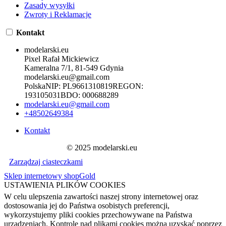
Zasady wysyłki
Zwroty i Reklamacje
Kontakt
modelarski.eu
Pixel Rafał Mickiewicz
Kameralna 7/1, 81-549 Gdynia
modelarski.eu@gmail.com
Polska
NIP:
PL9661310819
REGON:
193105031
BDO:
000688289
modelarski.eu@gmail.com
+48502649384
Kontakt
© 2025 modelarski.eu
Zarządzaj ciasteczkami
Sklep internetowy shopGold
USTAWIENIA PLIKÓW COOKIES
W celu ulepszenia zawartości naszej strony internetowej oraz
dostosowania jej do Państwa osobistych preferencji,
wykorzystujemy pliki cookies przechowywane na Państwa
urządzeniach. Kontrolę nad plikami cookies można uzyskać poprzez