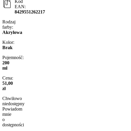
Kod
EAN:
8429551262217
Rodzaj
farby:
Akrylowa
Kolor:
Brak
Pojemność:
200
ml
Cena:
51,00
zł
Chwilowo
niedostępny
Powiadom
mnie
o
dostępności