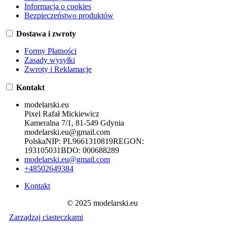
Informacja o cookies
Bezpieczeństwo produktów
Dostawa i zwroty
Formy Płatności
Zasady wysyłki
Zwroty i Reklamacje
Kontakt
modelarski.eu
Pixel Rafał Mickiewicz
Kameralna 7/1, 81-549 Gdynia
modelarski.eu@gmail.com
Polska
NIP:
PL9661310819
REGON:
193105031
BDO:
000688289
modelarski.eu@gmail.com
+48502649384
Kontakt
© 2025 modelarski.eu
Zarządzaj ciasteczkami