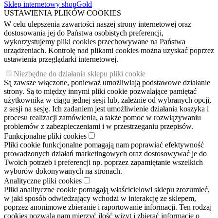
Sklep internetowy shopGold
USTAWIENIA PLIKÓW COOKIES
W celu ulepszenia zawartości naszej strony internetowej oraz
dostosowania jej do Państwa osobistych preferencji,
wykorzystujemy pliki cookies przechowywane na Państwa
urządzeniach. Kontrolę nad plikami cookies można uzyskać poprzez
ustawienia przeglądarki internetowej.
Niezbędne do działania sklepu pliki cookie
Są zawsze włączone, ponieważ umożliwiają podstawowe działanie
strony. Są to między innymi pliki cookie pozwalające pamiętać
użytkownika w ciągu jednej sesji lub, zależnie od wybranych opcji,
z sesji na sesję. Ich zadaniem jest umożliwienie działania koszyka i
procesu realizacji zamówienia, a także pomoc w rozwiązywaniu
problemów z zabezpieczeniami i w przestrzeganiu przepisów.
Funkcjonalne pliki cookies
Pliki cookie funkcjonalne pomagają nam poprawiać efektywność
prowadzonych działań marketingowych oraz dostosowywać je do
Twoich potrzeb i preferencji np. poprzez zapamiętanie wszelkich
wyborów dokonywanych na stronach.
Analityczne pliki cookies
Pliki analityczne cookie pomagają właścicielowi sklepu zrozumieć,
w jaki sposób odwiedzający wchodzi w interakcję ze sklepem,
poprzez anonimowe zbieranie i raportowanie informacji. Ten rodzaj
cookies pozwala nam mierzyć ilość wizyt i zbierać informacje o