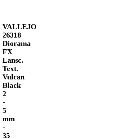
VALLEJO
26318
Diorama
FX
Lansc.
Text.
Vulcan
Black
2
-
5
mm
-
35