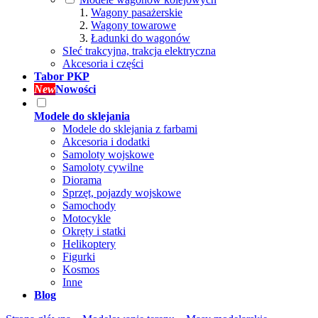
Wagony pasażerskie
Wagony towarowe
Ładunki do wagonów
SIeć trakcyjna, trakcja elektryczna
Akcesoria i części
Tabor PKP
New
Nowości
Modele do sklejania
Modele do sklejania z farbami
Akcesoria i dodatki
Samoloty wojskowe
Samoloty cywilne
Diorama
Sprzęt, pojazdy wojskowe
Samochody
Motocykle
Okręty i statki
Helikoptery
Figurki
Kosmos
Inne
Blog