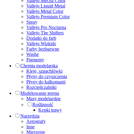
Vallejo Mecha Color
Vallejo Liquid Metal
Vallejo Metal Color
Vallejo Premium Color
Spray
Vallejo Pro Nocturna
Vallejo The Shifters
Dodatki do farb
Vallejo Wizkids
Farby bezbarwne
Washe
Pigmenty
Chemia modelarska
Kleje, szpachlówki
Płyny do czyszczenia
Płyny do kalkomanii
Rozcieńczalniki
Modelowanie terenu
Masy modelarskie
Roślinność
Kępki trawy
Narzędzia
Aerografy
Inne
Mierzenie