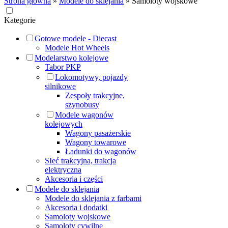
Strona główna
»
Modele do sklejania
»
Samoloty wojskowe
Kategorie
Gotowe modele - Diecast
Modele Hot Wheels
Modelarstwo kolejowe
Tabor PKP
Lokomotywy, pojazdy
silnikowe
Zespoły trakcyjne,
szynobusy
Modele wagonów
kolejowych
Wagony pasażerskie
Wagony towarowe
Ładunki do wagonów
SIeć trakcyjna, trakcja
elektryczna
Akcesoria i części
Modele do sklejania
Modele do sklejania z farbami
Akcesoria i dodatki
Samoloty wojskowe
Samoloty cywilne