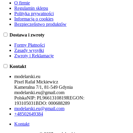
O firmie
Regulamin sklepu
Polityka prywatności
Informacja o cookies
Bezpieczeństwo produktów
Dostawa i zwroty
Formy Płatności
Zasady wysyłki
Zwroty i Reklamacje
Kontakt
modelarski.eu
Pixel Rafał Mickiewicz
Kameralna 7/1, 81-549 Gdynia
modelarski.eu@gmail.com
Polska
NIP:
PL9661310819
REGON:
193105031
BDO:
000688289
modelarski.eu@gmail.com
+48502649384
Kontakt