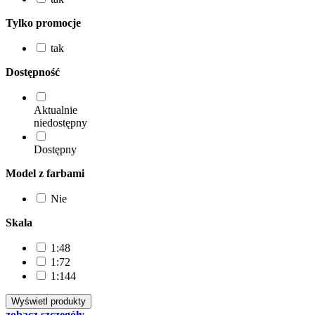
Tylko promocje
tak
Dostępność
Aktualnie
niedostępny
Dostępny
Model z farbami
Nie
Skala
1:48
1:72
1:144
zobacz szczegóły