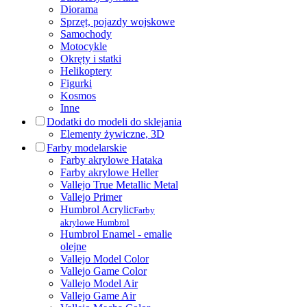
Diorama
Sprzęt, pojazdy wojskowe
Samochody
Motocykle
Okręty i statki
Helikoptery
Figurki
Kosmos
Inne
Dodatki do modeli do sklejania
Elementy żywiczne, 3D
Farby modelarskie
Farby akrylowe Hataka
Farby akrylowe Heller
Vallejo True Metallic Metal
Vallejo Primer
Humbrol Acrylic
Farby
akrylowe Humbrol
Humbrol Enamel - emalie
olejne
Vallejo Model Color
Vallejo Game Color
Vallejo Model Air
Vallejo Game Air