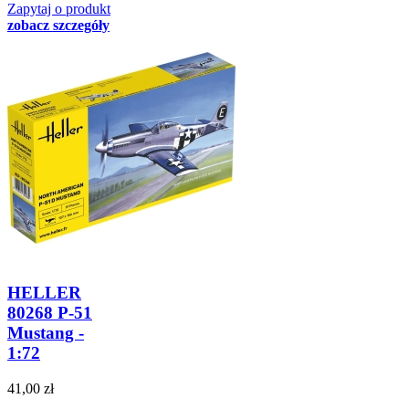
Zapytaj o produkt
zobacz szczegóły
HELLER
80268 P-51
Mustang -
1:72
41,00 zł