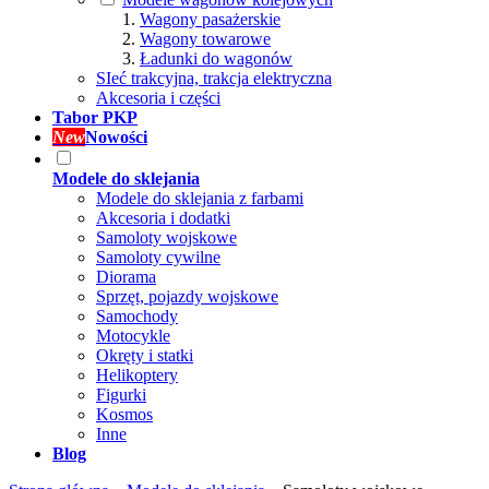
Wagony pasażerskie
Wagony towarowe
Ładunki do wagonów
SIeć trakcyjna, trakcja elektryczna
Akcesoria i części
Tabor PKP
New
Nowości
Modele do sklejania
Modele do sklejania z farbami
Akcesoria i dodatki
Samoloty wojskowe
Samoloty cywilne
Diorama
Sprzęt, pojazdy wojskowe
Samochody
Motocykle
Okręty i statki
Helikoptery
Figurki
Kosmos
Inne
Blog