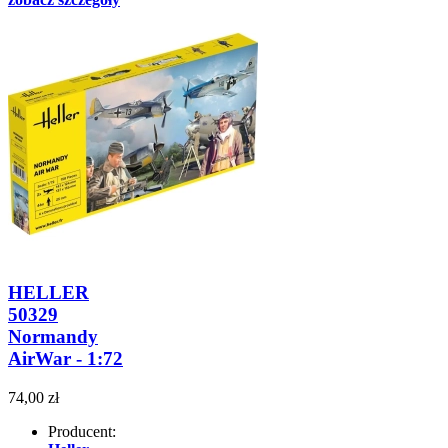
HELLER
50329
Normandy
AirWar - 1:72
74,00 zł
Producent: