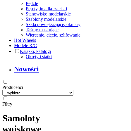
Pędzle
Pęsety, imadła, zaciski
Stanowisko modelarskie
Szablony modelarskie
Szkła powiększające, okulary
Taśmy maskujące
Wiercenie, cięcie, szlifowanie
Hot Wheels
Modele R/C
Książki, katalogi
Okręty i statki
Nowości
Producenci
Filtry
Samoloty
wojskowe