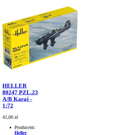
HELLER
80247 PZL.23
A/B Karaś -
1:72
41,00 zł
Producent:
Heller