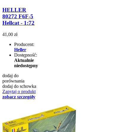
HELLER
80272 F6F-5
Hellcat - 1:72
41,00 zł
Producent:
Heller
Dostępność:
Aktualnie
niedostępny
dodaj do
porównania
dodaj do schowka
Zapytaj o produkt
zobacz szczegóły