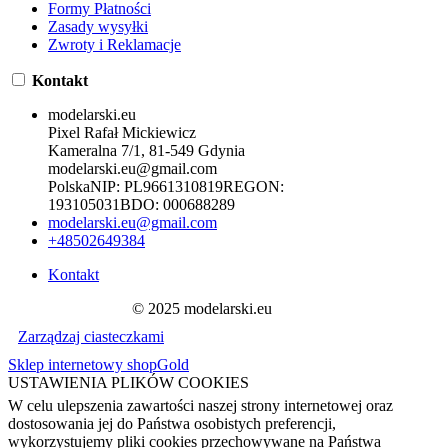
Formy Płatności
Zasady wysyłki
Zwroty i Reklamacje
Kontakt
modelarski.eu
Pixel Rafał Mickiewicz
Kameralna 7/1, 81-549 Gdynia
modelarski.eu@gmail.com
Polska
NIP:
PL9661310819
REGON:
193105031
BDO:
000688289
modelarski.eu@gmail.com
+48502649384
Kontakt
© 2025 modelarski.eu
Zarządzaj ciasteczkami
Sklep internetowy shopGold
USTAWIENIA PLIKÓW COOKIES
W celu ulepszenia zawartości naszej strony internetowej oraz
dostosowania jej do Państwa osobistych preferencji,
wykorzystujemy pliki cookies przechowywane na Państwa