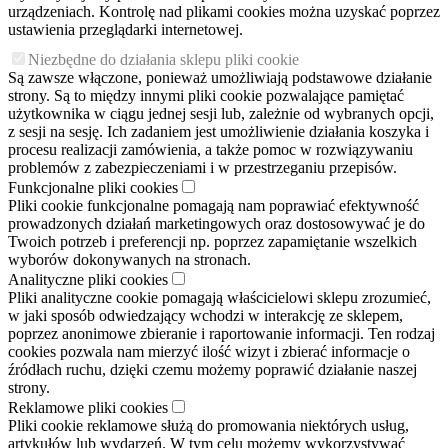
urządzeniach. Kontrolę nad plikami cookies można uzyskać poprzez
ustawienia przeglądarki internetowej.
Niezbędne do działania sklepu pliki cookie
Są zawsze włączone, ponieważ umożliwiają podstawowe działanie
strony. Są to między innymi pliki cookie pozwalające pamiętać
użytkownika w ciągu jednej sesji lub, zależnie od wybranych opcji,
z sesji na sesję. Ich zadaniem jest umożliwienie działania koszyka i
procesu realizacji zamówienia, a także pomoc w rozwiązywaniu
problemów z zabezpieczeniami i w przestrzeganiu przepisów.
Funkcjonalne pliki cookies
Pliki cookie funkcjonalne pomagają nam poprawiać efektywność
prowadzonych działań marketingowych oraz dostosowywać je do
Twoich potrzeb i preferencji np. poprzez zapamiętanie wszelkich
wyborów dokonywanych na stronach.
Analityczne pliki cookies
Pliki analityczne cookie pomagają właścicielowi sklepu zrozumieć,
w jaki sposób odwiedzający wchodzi w interakcję ze sklepem,
poprzez anonimowe zbieranie i raportowanie informacji. Ten rodzaj
cookies pozwala nam mierzyć ilość wizyt i zbierać informacje o
źródłach ruchu, dzięki czemu możemy poprawić działanie naszej
strony.
Reklamowe pliki cookies
Pliki cookie reklamowe służą do promowania niektórych usług,
artykułów lub wydarzeń. W tym celu możemy wykorzystywać