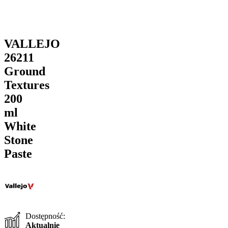
VALLEJO
26211
Ground
Textures
200
ml
White
Stone
Paste
Dostępność:
Aktualnie