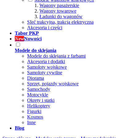
Wagony pasażerskie
Wagony towarowe
Ładunki do wagonów
SIeć trakcyjna, trakcja elektryczna
Akcesoria i części
Tabor PKP
New
Nowości
Modele do sklejania
Modele do sklejania z farbami
Akcesoria i dodatki
Samoloty wojskowe
Samoloty cywilne
Diorama
Sprzęt, pojazdy wojskowe
Samochody
Motocykle
Okręty i statki
Helikoptery
Figurki
Kosmos
Inne
Blog