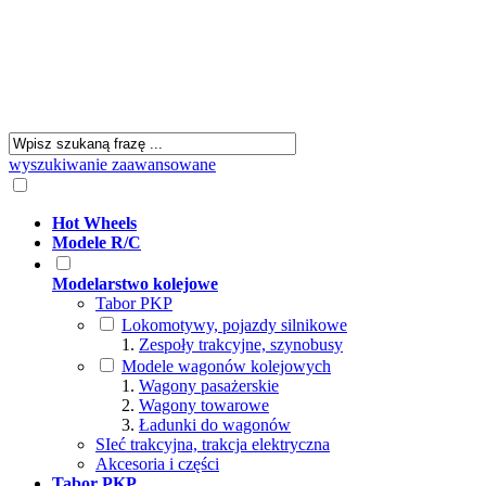
wyszukiwanie zaawansowane
Hot Wheels
Modele R/C
Modelarstwo kolejowe
Tabor PKP
Lokomotywy, pojazdy silnikowe
Zespoły trakcyjne, szynobusy
Modele wagonów kolejowych
Wagony pasażerskie
Wagony towarowe
Ładunki do wagonów
SIeć trakcyjna, trakcja elektryczna
Akcesoria i części
Tabor PKP