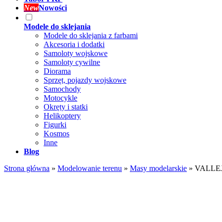
New
Nowości
Modele do sklejania
Modele do sklejania z farbami
Akcesoria i dodatki
Samoloty wojskowe
Samoloty cywilne
Diorama
Sprzęt, pojazdy wojskowe
Samochody
Motocykle
Okręty i statki
Helikoptery
Figurki
Kosmos
Inne
Blog
Strona główna
»
Modelowanie terenu
»
Masy modelarskie
»
VALLEJO