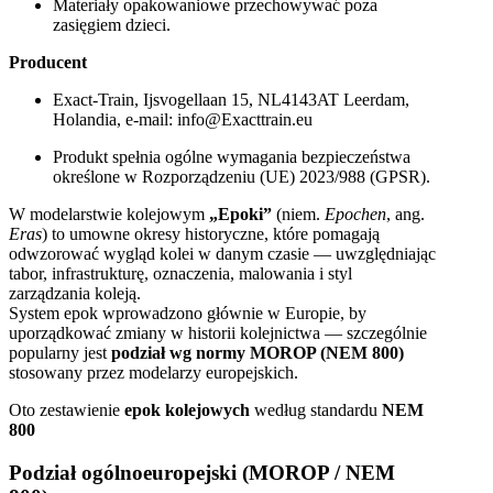
Materiały opakowaniowe przechowywać poza
zasięgiem dzieci.
Producent
Exact-Train, Ijsvogellaan 15, NL4143AT Leerdam,
Holandia, e-mail: info@Exacttrain.eu
Produkt spełnia ogólne wymagania bezpieczeństwa
określone w Rozporządzeniu (UE) 2023/988 (GPSR).
W modelarstwie kolejowym
„Epoki”
(niem.
Epochen
, ang.
Eras
) to umowne okresy historyczne, które pomagają
odwzorować wygląd kolei w danym czasie — uwzględniając
tabor, infrastrukturę, oznaczenia, malowania i styl
zarządzania koleją.
System epok wprowadzono głównie w Europie, by
uporządkować zmiany w historii kolejnictwa — szczególnie
popularny jest
podział wg normy MOROP (NEM 800)
stosowany przez modelarzy europejskich.
Oto zestawienie
epok kolejowych
według standardu
NEM
800
Podział ogólnoeuropejski (MOROP / NEM