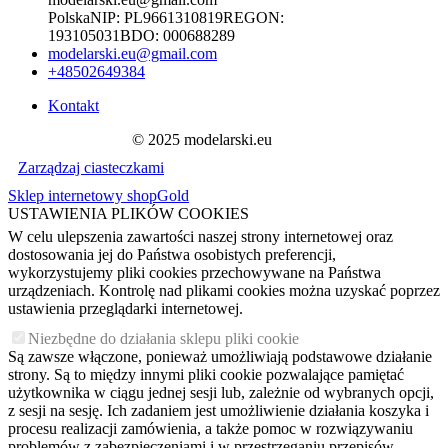
Polska
NIP:
PL9661310819
REGON:
193105031
BDO:
000688289
modelarski.eu@gmail.com
+48502649384
Kontakt
© 2025 modelarski.eu
Zarządzaj ciasteczkami
Sklep internetowy shopGold
USTAWIENIA PLIKÓW COOKIES
W celu ulepszenia zawartości naszej strony internetowej oraz
dostosowania jej do Państwa osobistych preferencji,
wykorzystujemy pliki cookies przechowywane na Państwa
urządzeniach. Kontrolę nad plikami cookies można uzyskać poprzez
ustawienia przeglądarki internetowej.
Niezbędne do działania sklepu pliki cookie
Są zawsze włączone, ponieważ umożliwiają podstawowe działanie
strony. Są to między innymi pliki cookie pozwalające pamiętać
użytkownika w ciągu jednej sesji lub, zależnie od wybranych opcji,
z sesji na sesję. Ich zadaniem jest umożliwienie działania koszyka i
procesu realizacji zamówienia, a także pomoc w rozwiązywaniu
problemów z zabezpieczeniami i w przestrzeganiu przepisów.