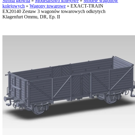
Strona główna
»
Modelarstwo kolejowe
»
Modele wagonów
kolejowych
»
Wagony towarowe
»
EXACT-TRAIN
EX20140 Zestaw 3 wagonów towarowych odkrytych
Klagenfurt Ommu, DR, Ep. II