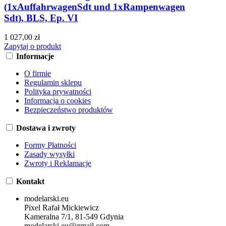
(1xAuffahrwagenSdt und 1xRampenwagen
Sdt), BLS, Ep. VI
1 027,00 zł
Zapytaj o produkt
Informacje
O firmie
Regulamin sklepu
Polityka prywatności
Informacja o cookies
Bezpieczeństwo produktów
Dostawa i zwroty
Formy Płatności
Zasady wysyłki
Zwroty i Reklamacje
Kontakt
modelarski.eu
Pixel Rafał Mickiewicz
Kameralna 7/1, 81-549 Gdynia
modelarski.eu@gmail.com