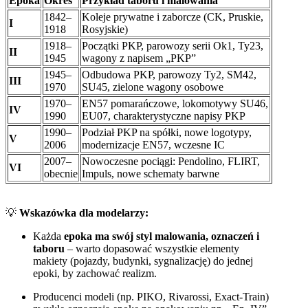
Epoka
Okres
Przykład taboru i malowania
1842–
Koleje prywatne i zaborcze (CK, Pruskie,
I
1918
Rosyjskie)
1918–
Początki PKP, parowozy serii Ok1, Ty23,
II
1945
wagony z napisem „PKP”
1945–
Odbudowa PKP, parowozy Ty2, SM42,
III
1970
SU45, zielone wagony osobowe
1970–
EN57 pomarańczowe, lokomotywy SU46,
IV
1990
EU07, charakterystyczne napisy PKP
1990–
Podział PKP na spółki, nowe logotypy,
V
2006
modernizacje EN57, wczesne IC
2007–
Nowoczesne pociągi: Pendolino, FLIRT,
VI
obecnie
Impuls, nowe schematy barwne
💡
Wskazówka dla modelarzy:
Każda
epoka ma swój styl malowania, oznaczeń i
taboru
– warto dopasować wszystkie elementy
makiety (pojazdy, budynki, sygnalizację) do jednej
epoki, by zachować realizm.
Producenci modeli (np. PIKO, Rivarossi, Exact-Train)