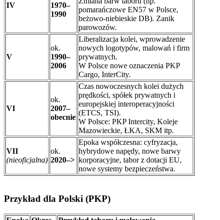
Zmiana barw taboru (np.
IV
1970–
pomarańczowe EN57 w Polsce,
1990
beżowo-niebieskie DB). Zanik
parowozów.
Liberalizacja kolei, wprowadzenie
ok.
nowych logotypów, malowań i firm
V
1990–
prywatnych.
2006
W Polsce nowe oznaczenia PKP
Cargo, InterCity.
Czas nowoczesnych kolei dużych
prędkości, spółek prywatnych i
ok.
europejskiej interoperacyjności
VI
2007–
(ETCS, TSI).
obecnie
W Polsce: PKP Intercity, Koleje
Mazowieckie, ŁKA, SKM itp.
Epoka współczesna: cyfryzacja,
VII
ok.
hybrydowe napędy, nowe barwy
(nieoficjalna)
2020–>
korporacyjne, tabor z dotacji EU,
nowe systemy bezpieczeństwa.
Przykład dla Polski (PKP)