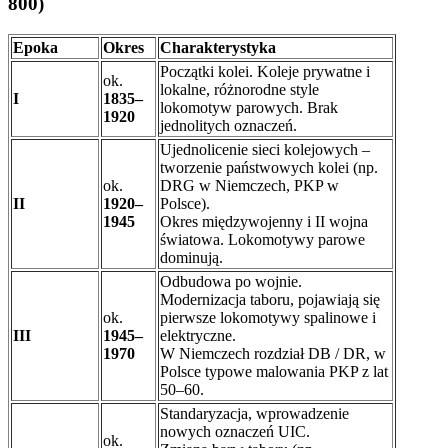
800)
Epoka
Okres
Charakterystyka
Początki kolei. Koleje prywatne i
ok.
lokalne, różnorodne style
I
1835–
lokomotyw parowych. Brak
1920
jednolitych oznaczeń.
Ujednolicenie sieci kolejowych –
tworzenie państwowych kolei (np.
ok.
DRG w Niemczech, PKP w
II
1920–
Polsce).
1945
Okres międzywojenny i II wojna
światowa. Lokomotywy parowe
dominują.
Odbudowa po wojnie.
Modernizacja taboru, pojawiają się
ok.
pierwsze lokomotywy spalinowe i
III
1945–
elektryczne.
1970
W Niemczech rozdział DB / DR, w
Polsce typowe malowania PKP z lat
50–60.
Standaryzacja, wprowadzenie
nowych oznaczeń UIC.
ok.