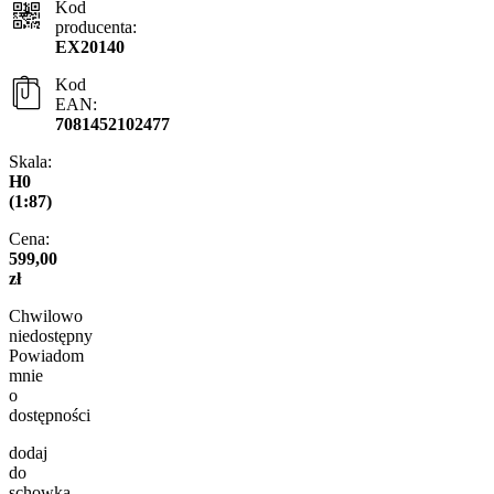
Kod
producenta:
EX20140
Kod
EAN:
7081452102477
Skala:
H0
(1:87)
Cena:
599,00
zł
Chwilowo
niedostępny
Powiadom
mnie
o
dostępności
dodaj
do
schowka