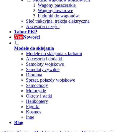
Wagony pasażerskie
Wagony towarowe
Ładunki do wagonów
SIeć trakcyjna, trakcja elektryczna
Akcesoria i części
Tabor PKP
New
Nowości
Modele do sklejania
Modele do sklejania z farbami
Akcesoria i dodatki
Samoloty wojskowe
Samoloty cywilne
Diorama
Sprzęt, pojazdy wojskowe
Samochody
Motocykle
Okręty i statki
Helikoptery
Figurki
Kosmos
Inne
Blog