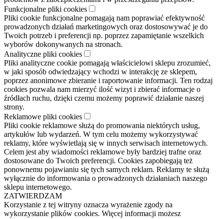
Funkcjonalne pliki cookies
Pliki cookie funkcjonalne pomagają nam poprawiać efektywność
prowadzonych działań marketingowych oraz dostosowywać je do
Twoich potrzeb i preferencji np. poprzez zapamiętanie wszelkich
wyborów dokonywanych na stronach.
Analityczne pliki cookies
Pliki analityczne cookie pomagają właścicielowi sklepu zrozumieć,
w jaki sposób odwiedzający wchodzi w interakcję ze sklepem,
poprzez anonimowe zbieranie i raportowanie informacji. Ten rodzaj
cookies pozwala nam mierzyć ilość wizyt i zbierać informacje o
źródłach ruchu, dzięki czemu możemy poprawić działanie naszej
strony.
Reklamowe pliki cookies
Pliki cookie reklamowe służą do promowania niektórych usług,
artykułów lub wydarzeń. W tym celu możemy wykorzystywać
reklamy, które wyświetlają się w innych serwisach internetowych.
Celem jest aby wiadomości reklamowe były bardziej trafne oraz
dostosowane do Twoich preferencji. Cookies zapobiegają też
ponownemu pojawianiu się tych samych reklam. Reklamy te służą
wyłącznie do informowania o prowadzonych działaniach naszego
sklepu internetowego.
ZATWIERDZAM
Korzystanie z tej witryny oznacza wyrażenie zgody na
wykorzystanie plików cookies. Więcej informacji możesz