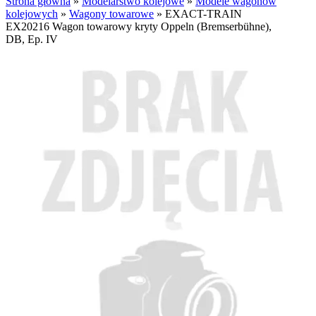
Strona główna
»
Modelarstwo kolejowe
»
Modele wagonów
kolejowych
»
Wagony towarowe
»
EXACT-TRAIN
EX20216 Wagon towarowy kryty Oppeln (Bremserbühne),
DB, Ep. IV