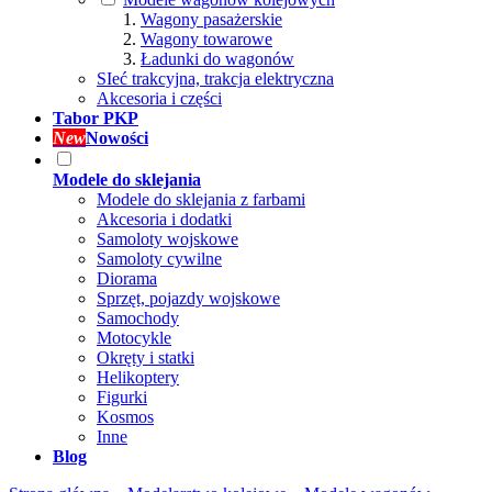
Wagony pasażerskie
Wagony towarowe
Ładunki do wagonów
SIeć trakcyjna, trakcja elektryczna
Akcesoria i części
Tabor PKP
New
Nowości
Modele do sklejania
Modele do sklejania z farbami
Akcesoria i dodatki
Samoloty wojskowe
Samoloty cywilne
Diorama
Sprzęt, pojazdy wojskowe
Samochody
Motocykle
Okręty i statki
Helikoptery
Figurki
Kosmos
Inne
Blog