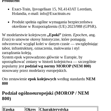
Producent
Exact-Train, Ijsvogellaan 15, NL4143AT Leerdam,
Holandia, e-mail: info@Exacttrain.eu
Produkt spełnia ogólne wymagania bezpieczeństwa
określone w Rozporządzeniu (UE) 2023/988 (GPSR).
W modelarstwie kolejowym
„Epoki”
(niem.
Epochen
, ang.
Eras
) to umowne okresy historyczne, które pomagają
odwzorować wygląd kolei w danym czasie — uwzględniając
tabor, infrastrukturę, oznaczenia, malowania i styl
zarządzania koleją.
System epok wprowadzono głównie w Europie, by
uporządkować zmiany w historii kolejnictwa — szczególnie
popularny jest
podział wg normy MOROP (NEM 800)
stosowany przez modelarzy europejskich.
Oto zestawienie
epok kolejowych
według standardu
NEM
800
Podział ogólnoeuropejski (MOROP / NEM
800)
Epoka
Okres
Charakterystyka