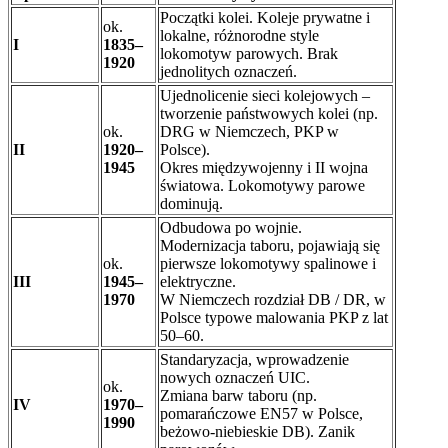
Początki kolei. Koleje prywatne i
ok.
lokalne, różnorodne style
I
1835–
lokomotyw parowych. Brak
1920
jednolitych oznaczeń.
Ujednolicenie sieci kolejowych –
tworzenie państwowych kolei (np.
ok.
DRG w Niemczech, PKP w
II
1920–
Polsce).
1945
Okres międzywojenny i II wojna
światowa. Lokomotywy parowe
dominują.
Odbudowa po wojnie.
Modernizacja taboru, pojawiają się
ok.
pierwsze lokomotywy spalinowe i
III
1945–
elektryczne.
1970
W Niemczech rozdział DB / DR, w
Polsce typowe malowania PKP z lat
50–60.
Standaryzacja, wprowadzenie
nowych oznaczeń UIC.
ok.
Zmiana barw taboru (np.
IV
1970–
pomarańczowe EN57 w Polsce,
1990
beżowo-niebieskie DB). Zanik