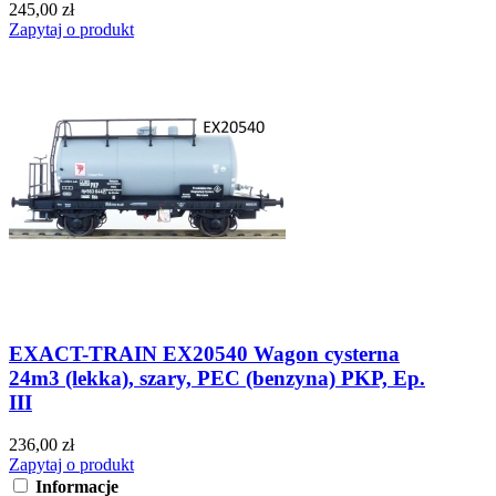
245,00 zł
Zapytaj o produkt
EXACT-TRAIN EX20540 Wagon cysterna
24m3 (lekka), szary, PEC (benzyna) PKP, Ep.
III
236,00 zł
Zapytaj o produkt
Informacje