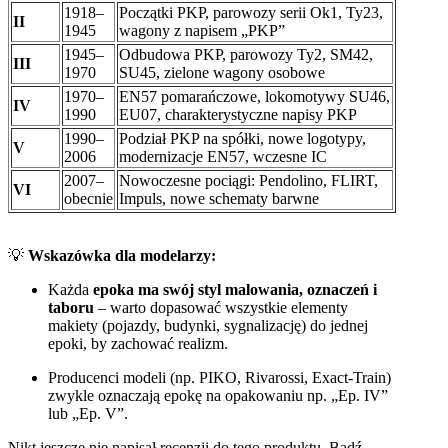
1918–
Początki PKP, parowozy serii Ok1, Ty23,
II
1945
wagony z napisem „PKP”
1945–
Odbudowa PKP, parowozy Ty2, SM42,
III
1970
SU45, zielone wagony osobowe
1970–
EN57 pomarańczowe, lokomotywy SU46,
IV
1990
EU07, charakterystyczne napisy PKP
1990–
Podział PKP na spółki, nowe logotypy,
V
2006
modernizacje EN57, wczesne IC
2007–
Nowoczesne pociągi: Pendolino, FLIRT,
VI
obecnie
Impuls, nowe schematy barwne
💡
Wskazówka dla modelarzy:
Każda
epoka ma swój styl malowania, oznaczeń i
taboru
– warto dopasować wszystkie elementy
makiety (pojazdy, budynki, sygnalizację) do jednej
epoki, by zachować realizm.
Producenci modeli (np. PIKO, Rivarossi, Exact-Train)
zwykle oznaczają epokę na opakowaniu np. „Ep. IV”
lub „Ep. V”.
Nikt jeszcze nie napisał recenzji do tego produktu. Bądź