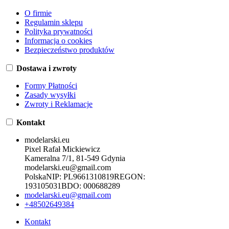
O firmie
Regulamin sklepu
Polityka prywatności
Informacja o cookies
Bezpieczeństwo produktów
Dostawa i zwroty
Formy Płatności
Zasady wysyłki
Zwroty i Reklamacje
Kontakt
modelarski.eu
Pixel Rafał Mickiewicz
Kameralna 7/1, 81-549 Gdynia
modelarski.eu@gmail.com
Polska
NIP:
PL9661310819
REGON:
193105031
BDO:
000688289
modelarski.eu@gmail.com
+48502649384
Kontakt