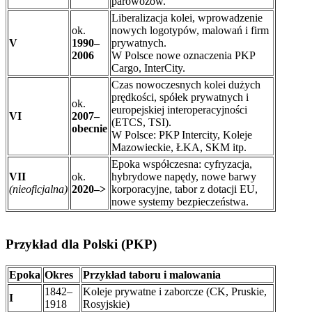
parowozów.
Liberalizacja kolei, wprowadzenie
ok.
nowych logotypów, malowań i firm
V
1990–
prywatnych.
2006
W Polsce nowe oznaczenia PKP
Cargo, InterCity.
Czas nowoczesnych kolei dużych
prędkości, spółek prywatnych i
ok.
europejskiej interoperacyjności
VI
2007–
(ETCS, TSI).
obecnie
W Polsce: PKP Intercity, Koleje
Mazowieckie, ŁKA, SKM itp.
Epoka współczesna: cyfryzacja,
VII
ok.
hybrydowe napędy, nowe barwy
(nieoficjalna)
2020–>
korporacyjne, tabor z dotacji EU,
nowe systemy bezpieczeństwa.
Przykład dla Polski (PKP)
Epoka
Okres
Przykład taboru i malowania
1842–
Koleje prywatne i zaborcze (CK, Pruskie,
I
1918
Rosyjskie)