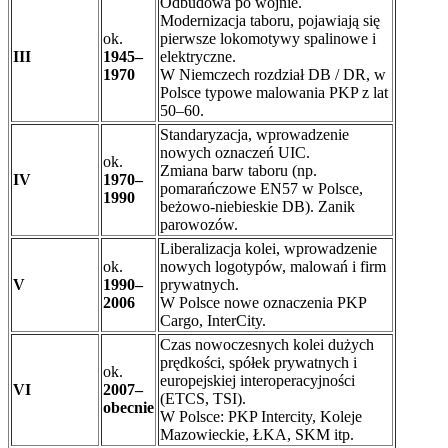
Odbudowa po wojnie.
Modernizacja taboru, pojawiają się
ok.
pierwsze lokomotywy spalinowe i
III
1945–
elektryczne.
1970
W Niemczech rozdział DB / DR, w
Polsce typowe malowania PKP z lat
50–60.
Standaryzacja, wprowadzenie
nowych oznaczeń UIC.
ok.
Zmiana barw taboru (np.
IV
1970–
pomarańczowe EN57 w Polsce,
1990
beżowo-niebieskie DB). Zanik
parowozów.
Liberalizacja kolei, wprowadzenie
ok.
nowych logotypów, malowań i firm
V
1990–
prywatnych.
2006
W Polsce nowe oznaczenia PKP
Cargo, InterCity.
Czas nowoczesnych kolei dużych
prędkości, spółek prywatnych i
ok.
europejskiej interoperacyjności
VI
2007–
(ETCS, TSI).
obecnie
W Polsce: PKP Intercity, Koleje
Mazowieckie, ŁKA, SKM itp.