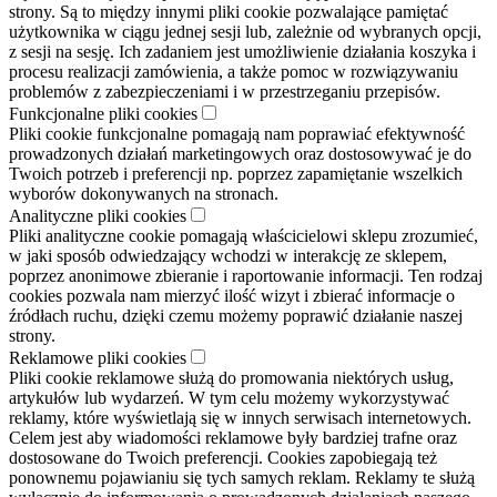
strony. Są to między innymi pliki cookie pozwalające pamiętać
użytkownika w ciągu jednej sesji lub, zależnie od wybranych opcji,
z sesji na sesję. Ich zadaniem jest umożliwienie działania koszyka i
procesu realizacji zamówienia, a także pomoc w rozwiązywaniu
problemów z zabezpieczeniami i w przestrzeganiu przepisów.
Funkcjonalne pliki cookies
Pliki cookie funkcjonalne pomagają nam poprawiać efektywność
prowadzonych działań marketingowych oraz dostosowywać je do
Twoich potrzeb i preferencji np. poprzez zapamiętanie wszelkich
wyborów dokonywanych na stronach.
Analityczne pliki cookies
Pliki analityczne cookie pomagają właścicielowi sklepu zrozumieć,
w jaki sposób odwiedzający wchodzi w interakcję ze sklepem,
poprzez anonimowe zbieranie i raportowanie informacji. Ten rodzaj
cookies pozwala nam mierzyć ilość wizyt i zbierać informacje o
źródłach ruchu, dzięki czemu możemy poprawić działanie naszej
strony.
Reklamowe pliki cookies
Pliki cookie reklamowe służą do promowania niektórych usług,
artykułów lub wydarzeń. W tym celu możemy wykorzystywać
reklamy, które wyświetlają się w innych serwisach internetowych.
Celem jest aby wiadomości reklamowe były bardziej trafne oraz
dostosowane do Twoich preferencji. Cookies zapobiegają też
ponownemu pojawianiu się tych samych reklam. Reklamy te służą