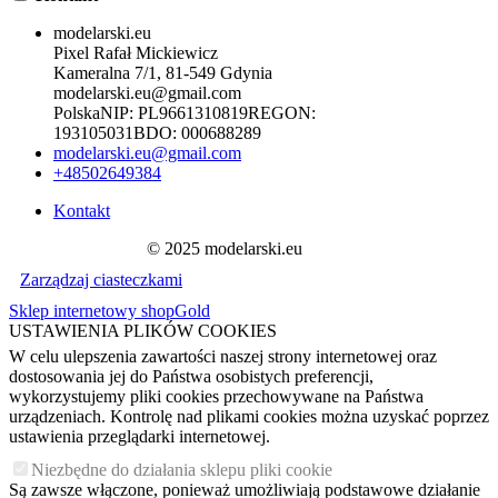
modelarski.eu
Pixel Rafał Mickiewicz
Kameralna 7/1, 81-549 Gdynia
modelarski.eu@gmail.com
Polska
NIP:
PL9661310819
REGON:
193105031
BDO:
000688289
modelarski.eu@gmail.com
+48502649384
Kontakt
© 2025 modelarski.eu
Zarządzaj ciasteczkami
Sklep internetowy shopGold
USTAWIENIA PLIKÓW COOKIES
W celu ulepszenia zawartości naszej strony internetowej oraz
dostosowania jej do Państwa osobistych preferencji,
wykorzystujemy pliki cookies przechowywane na Państwa
urządzeniach. Kontrolę nad plikami cookies można uzyskać poprzez
ustawienia przeglądarki internetowej.
Niezbędne do działania sklepu pliki cookie
Są zawsze włączone, ponieważ umożliwiają podstawowe działanie