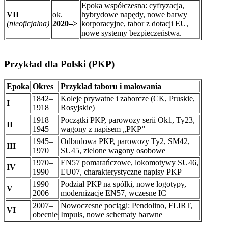
Epoka współczesna: cyfryzacja,
VII
ok.
hybrydowe napędy, nowe barwy
(nieoficjalna)
2020–>
korporacyjne, tabor z dotacji EU,
nowe systemy bezpieczeństwa.
Przykład dla Polski (PKP)
Epoka
Okres
Przykład taboru i malowania
1842–
Koleje prywatne i zaborcze (CK, Pruskie,
I
1918
Rosyjskie)
1918–
Początki PKP, parowozy serii Ok1, Ty23,
II
1945
wagony z napisem „PKP”
1945–
Odbudowa PKP, parowozy Ty2, SM42,
III
1970
SU45, zielone wagony osobowe
1970–
EN57 pomarańczowe, lokomotywy SU46,
IV
1990
EU07, charakterystyczne napisy PKP
1990–
Podział PKP na spółki, nowe logotypy,
V
2006
modernizacje EN57, wczesne IC
2007–
Nowoczesne pociągi: Pendolino, FLIRT,
VI
obecnie
Impuls, nowe schematy barwne