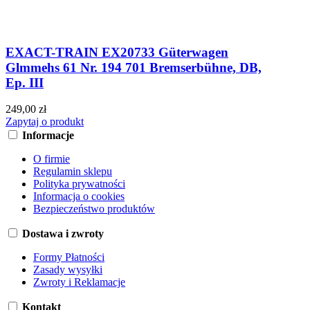
EXACT-TRAIN EX20733 Güterwagen
Glmmehs 61 Nr. 194 701 Bremserbühne, DB,
Ep. III
249,00 zł
Zapytaj o produkt
Informacje
O firmie
Regulamin sklepu
Polityka prywatności
Informacja o cookies
Bezpieczeństwo produktów
Dostawa i zwroty
Formy Płatności
Zasady wysyłki
Zwroty i Reklamacje
Kontakt