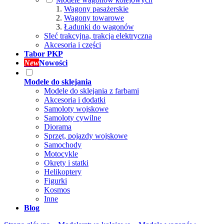
Wagony pasażerskie
Wagony towarowe
Ładunki do wagonów
SIeć trakcyjna, trakcja elektryczna
Akcesoria i części
Tabor PKP
New
Nowości
Modele do sklejania
Modele do sklejania z farbami
Akcesoria i dodatki
Samoloty wojskowe
Samoloty cywilne
Diorama
Sprzęt, pojazdy wojskowe
Samochody
Motocykle
Okręty i statki
Helikoptery
Figurki
Kosmos
Inne
Blog