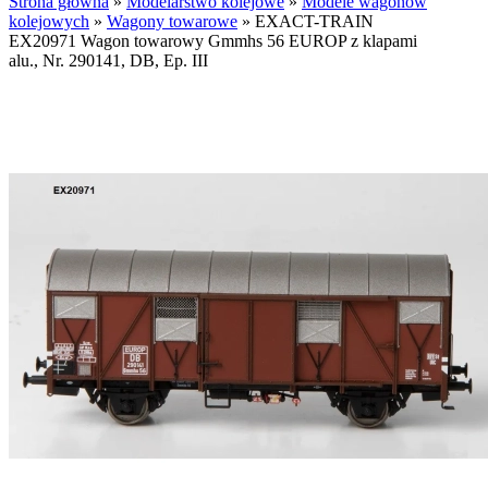
Strona główna
»
Modelarstwo kolejowe
»
Modele wagonów
kolejowych
»
Wagony towarowe
»
EXACT-TRAIN
EX20971 Wagon towarowy Gmmhs 56 EUROP z klapami
alu., Nr. 290141, DB, Ep. III