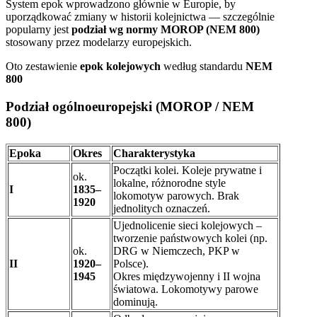
System epok wprowadzono głównie w Europie, by
uporządkować zmiany w historii kolejnictwa — szczególnie
popularny jest
podział wg normy MOROP (NEM 800)
stosowany przez modelarzy europejskich.
Oto zestawienie
epok kolejowych
według standardu
NEM
800
Podział ogólnoeuropejski (MOROP / NEM
800)
Epoka
Okres
Charakterystyka
Początki kolei. Koleje prywatne i
ok.
lokalne, różnorodne style
I
1835–
lokomotyw parowych. Brak
1920
jednolitych oznaczeń.
Ujednolicenie sieci kolejowych –
tworzenie państwowych kolei (np.
ok.
DRG w Niemczech, PKP w
II
1920–
Polsce).
1945
Okres międzywojenny i II wojna
światowa. Lokomotywy parowe
dominują.