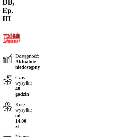
DB,
Ep.
III
Dostępność:
Aktualnie
niedostępny
Czas
wysyłki:
48
godzin
Koszt
wysyłki:
od
14,00
zł
Numer