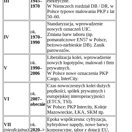
III
1945–
elektryczne.
1970
W Niemczech rozdział DB / DR, w
Polsce typowe malowania PKP z lat
50–60.
Standaryzacja, wprowadzenie
nowych oznaczeń UIC.
ok.
Zmiana barw taboru (np.
IV
1970–
pomarańczowe EN57 w Polsce,
1990
beżowo-niebieskie DB). Zanik
parowozów.
Liberalizacja kolei, wprowadzenie
ok.
nowych logotypów, malowań i firm
V
1990–
prywatnych.
2006
W Polsce nowe oznaczenia PKP
Cargo, InterCity.
Czas nowoczesnych kolei dużych
prędkości, spółek prywatnych i
ok.
europejskiej interoperacyjności
VI
2007–
(ETCS, TSI).
obecnie
W Polsce: PKP Intercity, Koleje
Mazowieckie, ŁKA, SKM itp.
Epoka współczesna: cyfryzacja,
VII
ok.
hybrydowe napędy, nowe barwy
(nieoficjalna)
2020–>
korporacyjne, tabor z dotacji EU,