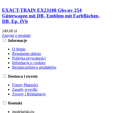
EXACT-TRAIN EX23108 Gbs-uv 254
Güterwagen mit DB- Emblem mit Farbflächen,
DB, Ep. IVb
249,00 zł
Zapytaj o produkt
Informacje
O firmie
Regulamin sklepu
Polityka prywatności
Informacja o cookies
Bezpieczeństwo produktów
Dostawa i zwroty
Formy Płatności
Zasady wysyłki
Zwroty i Reklamacje
Kontakt
modelarski.eu