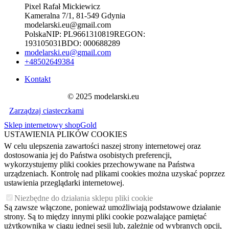
Pixel Rafał Mickiewicz
Kameralna 7/1, 81-549 Gdynia
modelarski.eu@gmail.com
Polska
NIP:
PL9661310819
REGON:
193105031
BDO:
000688289
modelarski.eu@gmail.com
+48502649384
Kontakt
© 2025 modelarski.eu
Zarządzaj ciasteczkami
Sklep internetowy shopGold
USTAWIENIA PLIKÓW COOKIES
W celu ulepszenia zawartości naszej strony internetowej oraz
dostosowania jej do Państwa osobistych preferencji,
wykorzystujemy pliki cookies przechowywane na Państwa
urządzeniach. Kontrolę nad plikami cookies można uzyskać poprzez
ustawienia przeglądarki internetowej.
Niezbędne do działania sklepu pliki cookie
Są zawsze włączone, ponieważ umożliwiają podstawowe działanie
strony. Są to między innymi pliki cookie pozwalające pamiętać
użytkownika w ciągu jednej sesji lub, zależnie od wybranych opcji,