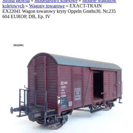
Strona główna
»
Modelarstwo kolejowe
»
Modele wagonów
kolejowych
»
Wagony towarowe
»
EXACT-TRAIN
EX22041 Wagon towarowy kryty Oppeln Gmrhs30, Nr.235
604 EUROP, DB, Ep. IV