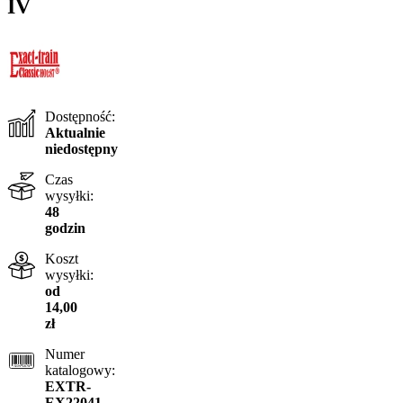
IV
Dostępność:
Aktualnie
niedostępny
Czas
wysyłki:
48
godzin
Koszt
wysyłki:
od
14,00
zł
Numer
katalogowy:
EXTR-
EX22041