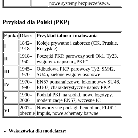
nowe systemy bezpieczeństwa.
Przykład dla Polski (PKP)
Epoka
Okres
Przykład taboru i malowania
1842–
Koleje prywatne i zaborcze (CK, Pruskie,
I
1918
Rosyjskie)
1918–
Początki PKP, parowozy serii Ok1, Ty23,
II
1945
wagony z napisem „PKP”
1945–
Odbudowa PKP, parowozy Ty2, SM42,
III
1970
SU45, zielone wagony osobowe
1970–
EN57 pomarańczowe, lokomotywy SU46,
IV
1990
EU07, charakterystyczne napisy PKP
1990–
Podział PKP na spółki, nowe logotypy,
V
2006
modernizacje EN57, wczesne IC
2007–
Nowoczesne pociągi: Pendolino, FLIRT,
VI
obecnie
Impuls, nowe schematy barwne
💡
Wskazówka dla modelarzy: