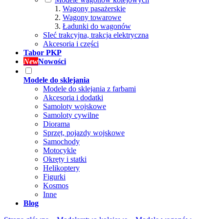
Wagony pasażerskie
Wagony towarowe
Ładunki do wagonów
SIeć trakcyjna, trakcja elektryczna
Akcesoria i części
Tabor PKP
New
Nowości
Modele do sklejania
Modele do sklejania z farbami
Akcesoria i dodatki
Samoloty wojskowe
Samoloty cywilne
Diorama
Sprzęt, pojazdy wojskowe
Samochody
Motocykle
Okręty i statki
Helikoptery
Figurki
Kosmos
Inne
Blog