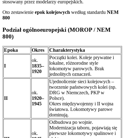
stosowany przez modelarzy europejskich.
Oto zestawienie
epok kolejowych
według standardu
NEM
800
Podział ogólnoeuropejski (MOROP / NEM
800)
Epoka
Okres
Charakterystyka
Początki kolei. Koleje prywatne i
ok.
lokalne, różnorodne style
I
1835–
lokomotyw parowych. Brak
1920
jednolitych oznaczeń.
Ujednolicenie sieci kolejowych –
tworzenie państwowych kolei (np.
ok.
DRG w Niemczech, PKP w
II
1920–
Polsce).
1945
Okres międzywojenny i II wojna
światowa. Lokomotywy parowe
dominują.
Odbudowa po wojnie.
Modernizacja taboru, pojawiają się
ok.
pierwsze lokomotywy spalinowe i