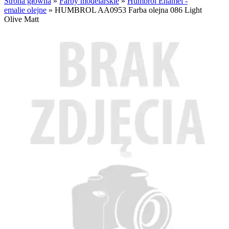
Strona główna
»
Farby modelarskie
»
Humbrol Enamel -
emalie olejne
»
HUMBROL AA0953 Farba olejna 086 Light
Olive Matt