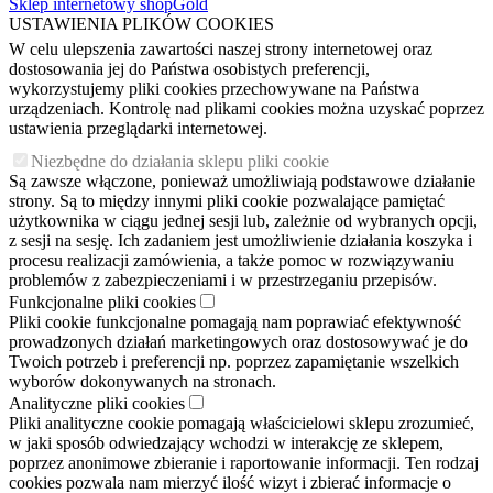
Sklep internetowy shopGold
USTAWIENIA PLIKÓW COOKIES
W celu ulepszenia zawartości naszej strony internetowej oraz
dostosowania jej do Państwa osobistych preferencji,
wykorzystujemy pliki cookies przechowywane na Państwa
urządzeniach. Kontrolę nad plikami cookies można uzyskać poprzez
ustawienia przeglądarki internetowej.
Niezbędne do działania sklepu pliki cookie
Są zawsze włączone, ponieważ umożliwiają podstawowe działanie
strony. Są to między innymi pliki cookie pozwalające pamiętać
użytkownika w ciągu jednej sesji lub, zależnie od wybranych opcji,
z sesji na sesję. Ich zadaniem jest umożliwienie działania koszyka i
procesu realizacji zamówienia, a także pomoc w rozwiązywaniu
problemów z zabezpieczeniami i w przestrzeganiu przepisów.
Funkcjonalne pliki cookies
Pliki cookie funkcjonalne pomagają nam poprawiać efektywność
prowadzonych działań marketingowych oraz dostosowywać je do
Twoich potrzeb i preferencji np. poprzez zapamiętanie wszelkich
wyborów dokonywanych na stronach.
Analityczne pliki cookies
Pliki analityczne cookie pomagają właścicielowi sklepu zrozumieć,
w jaki sposób odwiedzający wchodzi w interakcję ze sklepem,
poprzez anonimowe zbieranie i raportowanie informacji. Ten rodzaj
cookies pozwala nam mierzyć ilość wizyt i zbierać informacje o