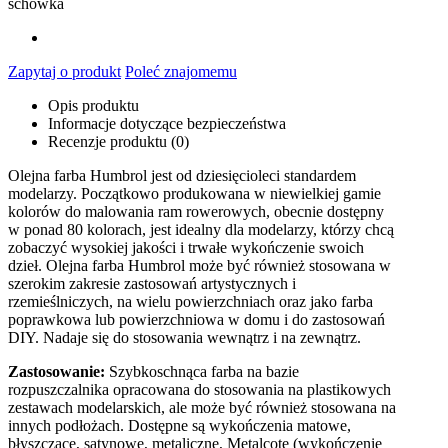
schowka
Zapytaj o produkt
Poleć znajomemu
Opis produktu
Informacje dotyczące bezpieczeństwa
Recenzje produktu (0)
Olejna farba Humbrol jest od dziesięcioleci standardem
modelarzy. Początkowo produkowana w niewielkiej gamie
kolorów do malowania ram rowerowych, obecnie dostępny
w ponad 80 kolorach, jest idealny dla modelarzy, którzy chcą
zobaczyć wysokiej jakości i trwałe wykończenie swoich
dzieł. Olejna farba Humbrol może być również stosowana w
szerokim zakresie zastosowań artystycznych i
rzemieślniczych, na wielu powierzchniach oraz jako farba
poprawkowa lub powierzchniowa w domu i do zastosowań
DIY. Nadaje się do stosowania wewnątrz i na zewnątrz.
Zastosowanie:
Szybkoschnąca farba na bazie
rozpuszczalnika opracowana do stosowania na plastikowych
zestawach modelarskich, ale może być również stosowana na
innych podłożach. Dostępne są wykończenia matowe,
błyszczące, satynowe, metaliczne, Metalcote (wykończenie