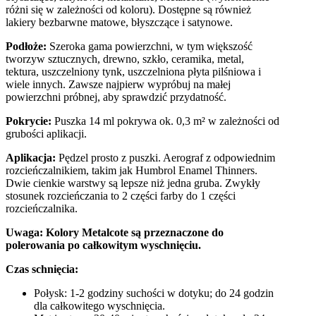
różni się w zależności od koloru). Dostępne są również
lakiery bezbarwne matowe, błyszczące i satynowe.
Podłoże:
Szeroka gama powierzchni, w tym większość
tworzyw sztucznych, drewno, szkło, ceramika, metal,
tektura, uszczelniony tynk, uszczelniona płyta pilśniowa i
wiele innych. Zawsze najpierw wypróbuj na małej
powierzchni próbnej, aby sprawdzić przydatność.
Pokrycie:
Puszka 14 ml pokrywa ok. 0,3 m² w zależności od
grubości aplikacji.
Aplikacja:
Pędzel prosto z puszki. Aerograf z odpowiednim
rozcieńczalnikiem, takim jak Humbrol Enamel Thinners.
Dwie cienkie warstwy są lepsze niż jedna gruba. Zwykły
stosunek rozcieńczania to 2 części farby do 1 części
rozcieńczalnika.
Uwaga: Kolory Metalcote są przeznaczone do
polerowania po całkowitym wyschnięciu.
Czas schnięcia:
Połysk: 1-2 godziny suchości w dotyku; do 24 godzin
dla całkowitego wyschnięcia.