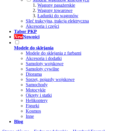
Wagony pasażerskie
Wagony towarowe
Ładunki do wagonów
SIeć trakcyjna, trakcja elektryczna
Akcesoria i części
Tabor PKP
New
Nowości
Modele do sklejania
Modele do sklejania z farbami
Akcesoria i dodatki
Samoloty wojskowe
Samoloty cywilne
Diorama
Sprzęt, pojazdy wojskowe
Samochody
Motocykle
Okręty i statki
Helikoptery
Figurki
Kosmos
Inne
Blog