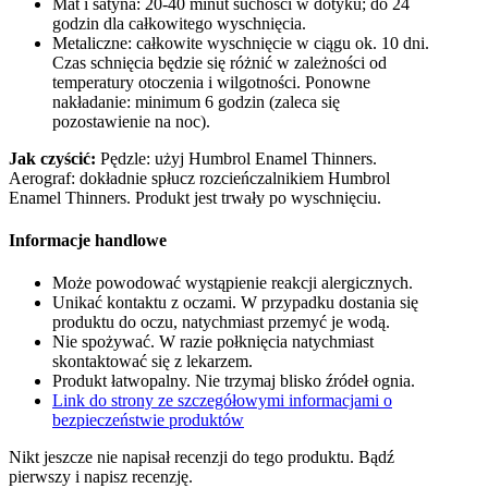
Mat i satyna: 20-40 minut suchości w dotyku; do 24
godzin dla całkowitego wyschnięcia.
Metaliczne: całkowite wyschnięcie w ciągu ok. 10 dni.
Czas schnięcia będzie się różnić w zależności od
temperatury otoczenia i wilgotności. Ponowne
nakładanie: minimum 6 godzin (zaleca się
pozostawienie na noc).
Jak czyścić:
Pędzle: użyj Humbrol Enamel Thinners.
Aerograf: dokładnie spłucz rozcieńczalnikiem Humbrol
Enamel Thinners. Produkt jest trwały po wyschnięciu.
Informacje handlowe
Może powodować wystąpienie reakcji alergicznych.
Unikać kontaktu z oczami. W przypadku dostania się
produktu do oczu, natychmiast przemyć je wodą.
Nie spożywać. W razie połknięcia natychmiast
skontaktować się z lekarzem.
Produkt łatwopalny. Nie trzymaj blisko źródeł ognia.
Link do strony ze szczegółowymi informacjami o
bezpieczeństwie produktów
Nikt jeszcze nie napisał recenzji do tego produktu. Bądź
pierwszy i napisz recenzję.