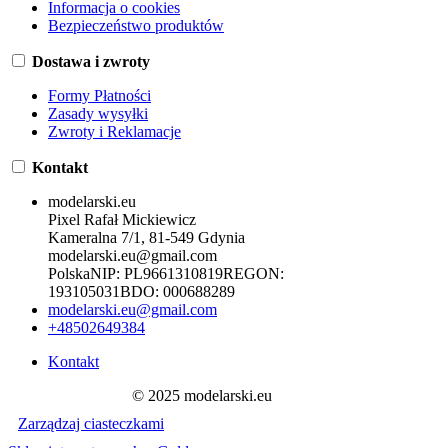
Informacja o cookies
Bezpieczeństwo produktów
Dostawa i zwroty
Formy Płatności
Zasady wysyłki
Zwroty i Reklamacje
Kontakt
modelarski.eu
Pixel Rafał Mickiewicz
Kameralna 7/1, 81-549 Gdynia
modelarski.eu@gmail.com
Polska
NIP:
PL9661310819
REGON:
193105031
BDO:
000688289
modelarski.eu@gmail.com
+48502649384
Kontakt
© 2025 modelarski.eu
Zarządzaj ciasteczkami