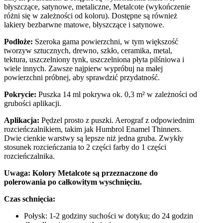
błyszczące, satynowe, metaliczne, Metalcote (wykończenie
różni się w zależności od koloru). Dostępne są również
lakiery bezbarwne matowe, błyszczące i satynowe.
Podłoże:
Szeroka gama powierzchni, w tym większość
tworzyw sztucznych, drewno, szkło, ceramika, metal,
tektura, uszczelniony tynk, uszczelniona płyta pilśniowa i
wiele innych. Zawsze najpierw wypróbuj na małej
powierzchni próbnej, aby sprawdzić przydatność.
Pokrycie:
Puszka 14 ml pokrywa ok. 0,3 m² w zależności od
grubości aplikacji.
Aplikacja:
Pędzel prosto z puszki. Aerograf z odpowiednim
rozcieńczalnikiem, takim jak Humbrol Enamel Thinners.
Dwie cienkie warstwy są lepsze niż jedna gruba. Zwykły
stosunek rozcieńczania to 2 części farby do 1 części
rozcieńczalnika.
Uwaga: Kolory Metalcote są przeznaczone do
polerowania po całkowitym wyschnięciu.
Czas schnięcia:
Połysk: 1-2 godziny suchości w dotyku; do 24 godzin