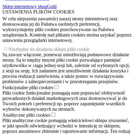
Sklep internetowy shopGold
USTAWIENIA PLIKÓW COOKIES
W celu ulepszenia zawartości naszej strony internetowej oraz
dostosowania jej do Państwa osobistych preferencji,
wykorzystujemy pliki cookies przechowywane na Państwa
urządzeniach. Kontrolę nad plikami cookies można uzyskać poprzez
ustawienia przeglądarki internetowej.
Niezbędne do działania sklepu pliki cookie
Są zawsze włączone, ponieważ umożliwiają podstawowe działanie
strony. Są to między innymi pliki cookie pozwalające pamiętać
użytkownika w ciągu jednej sesji lub, zależnie od wybranych opcji,
z sesji na sesję. Ich zadaniem jest umożliwienie działania koszyka i
procesu realizacji zamówienia, a także pomoc w rozwiązywaniu
problemów z zabezpieczeniami i w przestrzeganiu przepisów.
Funkcjonalne pliki cookies
Pliki cookie funkcjonalne pomagają nam poprawiać efektywność
prowadzonych działań marketingowych oraz dostosowywać je do
Twoich potrzeb i preferencji np. poprzez zapamiętanie wszelkich
wyborów dokonywanych na stronach.
Analityczne pliki cookies
Pliki analityczne cookie pomagają właścicielowi sklepu zrozumieć,
w jaki sposób odwiedzający wchodzi w interakcję ze sklepem,
poprzez anonimowe zbieranie i raportowanie informacji. Ten rodzaj