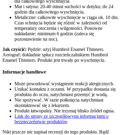
dla całkowitego wyschnięcia.
Mat i satyna: 20-40 minut suchości w dotyku; do 24
godzin dla całkowitego wyschnięcia.
Metaliczne: całkowite wyschnięcie w ciągu ok. 10 dni.
Czas schnięcia będzie się różnić w zależności od
temperatury otoczenia i wilgotności. Ponowne
nakładanie: minimum 6 godzin (zaleca się
pozostawienie na noc).
Jak czyścić:
Pędzle: użyj Humbrol Enamel Thinners.
Aerograf: dokładnie spłucz rozcieńczalnikiem Humbrol
Enamel Thinners. Produkt jest trwały po wyschnięciu.
Informacje handlowe
Może powodować wystąpienie reakcji alergicznych.
Unikać kontaktu z oczami. W przypadku dostania się
produktu do oczu, natychmiast przemyć je wodą.
Nie spożywać. W razie połknięcia natychmiast
skontaktować się z lekarzem.
Produkt łatwopalny. Nie trzymaj blisko źródeł ognia.
Link do strony ze szczegółowymi informacjami o
bezpieczeństwie produktów
Nikt jeszcze nie napisał recenzji do tego produktu. Bądź