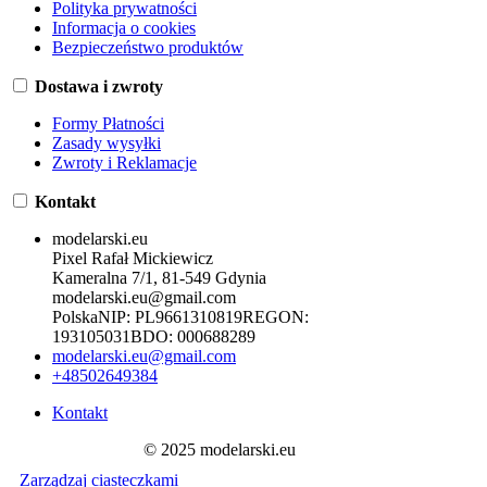
Polityka prywatności
Informacja o cookies
Bezpieczeństwo produktów
Dostawa i zwroty
Formy Płatności
Zasady wysyłki
Zwroty i Reklamacje
Kontakt
modelarski.eu
Pixel Rafał Mickiewicz
Kameralna 7/1, 81-549 Gdynia
modelarski.eu@gmail.com
Polska
NIP:
PL9661310819
REGON:
193105031
BDO:
000688289
modelarski.eu@gmail.com
+48502649384
Kontakt
© 2025 modelarski.eu
Zarządzaj ciasteczkami