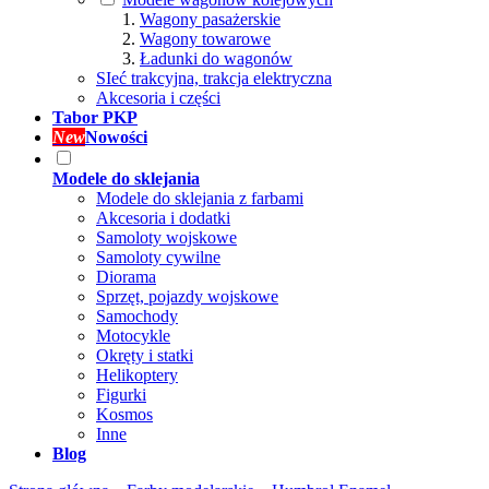
Wagony pasażerskie
Wagony towarowe
Ładunki do wagonów
SIeć trakcyjna, trakcja elektryczna
Akcesoria i części
Tabor PKP
New
Nowości
Modele do sklejania
Modele do sklejania z farbami
Akcesoria i dodatki
Samoloty wojskowe
Samoloty cywilne
Diorama
Sprzęt, pojazdy wojskowe
Samochody
Motocykle
Okręty i statki
Helikoptery
Figurki
Kosmos
Inne
Blog