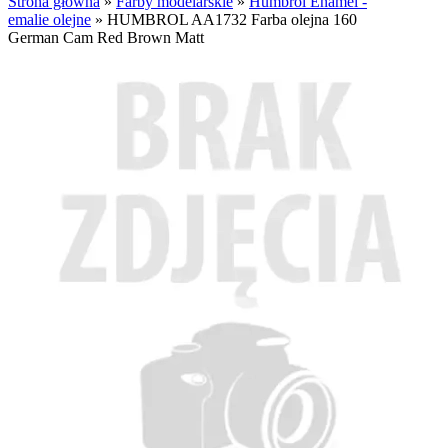
Strona główna
»
Farby modelarskie
»
Humbrol Enamel -
emalie olejne
»
HUMBROL AA1732 Farba olejna 160
German Cam Red Brown Matt