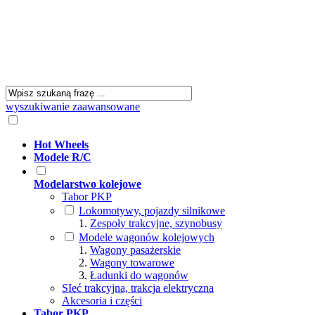
wyszukiwanie zaawansowane
Hot Wheels
Modele R/C
Modelarstwo kolejowe
Tabor PKP
Lokomotywy, pojazdy silnikowe
Zespoły trakcyjne, szynobusy
Modele wagonów kolejowych
Wagony pasażerskie
Wagony towarowe
Ładunki do wagonów
SIeć trakcyjna, trakcja elektryczna
Akcesoria i części
Tabor PKP