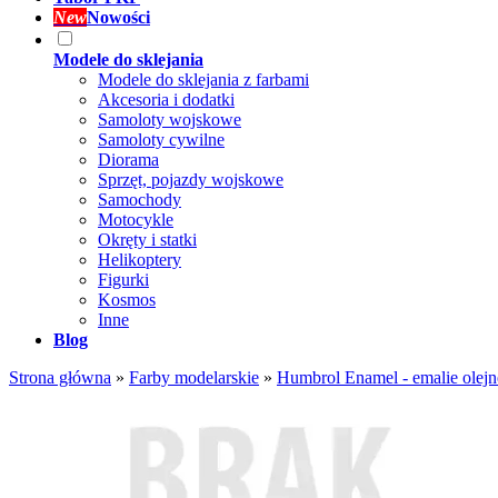
New
Nowości
Modele do sklejania
Modele do sklejania z farbami
Akcesoria i dodatki
Samoloty wojskowe
Samoloty cywilne
Diorama
Sprzęt, pojazdy wojskowe
Samochody
Motocykle
Okręty i statki
Helikoptery
Figurki
Kosmos
Inne
Blog
Strona główna
»
Farby modelarskie
»
Humbrol Enamel - emalie olejn