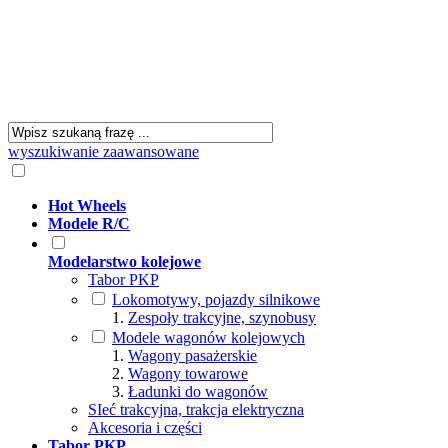
wyszukiwanie zaawansowane
Hot Wheels
Modele R/C
Modelarstwo kolejowe
Tabor PKP
Lokomotywy, pojazdy silnikowe
Zespoły trakcyjne, szynobusy
Modele wagonów kolejowych
Wagony pasażerskie
Wagony towarowe
Ładunki do wagonów
SIeć trakcyjna, trakcja elektryczna
Akcesoria i części
Tabor PKP