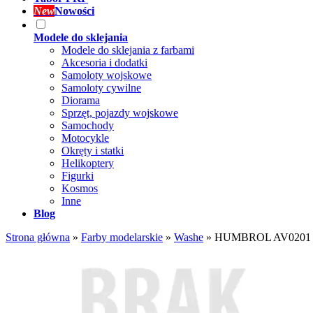
New
Nowości
Modele do sklejania
Modele do sklejania z farbami
Akcesoria i dodatki
Samoloty wojskowe
Samoloty cywilne
Diorama
Sprzęt, pojazdy wojskowe
Samochody
Motocykle
Okręty i statki
Helikoptery
Figurki
Kosmos
Inne
Blog
Strona główna
»
Farby modelarskie
»
Washe
»
HUMBROL AV0201 En