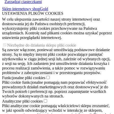
Zarządzaj ciasteczkami
Sklep internetowy shopGold
USTAWIENIA PLIKÓW COOKIES
W celu ulepszenia zawartości naszej strony internetowej oraz
dostosowania jej do Państwa osobistych preferencji,
wykorzystujemy pliki cookies przechowywane na Państwa
urządzeniach. Kontrolę nad plikami cookies można uzyskać poprzez
ustawienia przeglądarki internetowej.
Niezbędne do działania sklepu pliki cookie
Są zawsze włączone, ponieważ umożliwiają podstawowe działanie
strony. Są to między innymi pliki cookie pozwalające pamiętać
użytkownika w ciągu jednej sesji lub, zależnie od wybranych opcji,
z sesji na sesję. Ich zadaniem jest umożliwienie działania koszyka i
procesu realizacji zamówienia, a także pomoc w rozwiązywaniu
problemów z zabezpieczeniami i w przestrzeganiu przepisów.
Funkcjonalne pliki cookies
Pliki cookie funkcjonalne pomagają nam poprawiać efektywność
prowadzonych działań marketingowych oraz dostosowywać je do
Twoich potrzeb i preferencji np. poprzez zapamiętanie wszelkich
wyborów dokonywanych na stronach.
Analityczne pliki cookies
Pliki analityczne cookie pomagają właścicielowi sklepu zrozumieć,
w jaki sposób odwiedzający wchodzi w interakcję ze sklepem,