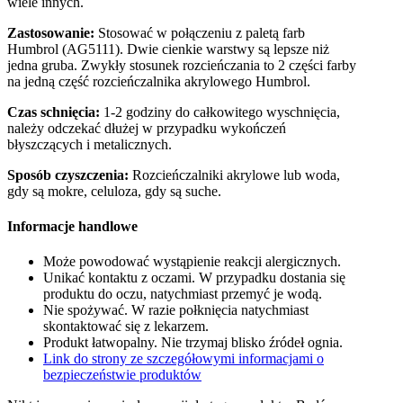
wiele innych.
Zastosowanie:
Stosować w połączeniu z paletą farb
Humbrol (AG5111). Dwie cienkie warstwy są lepsze niż
jedna gruba. Zwykły stosunek rozcieńczania to 2 części farby
na jedną część rozcieńczalnika akrylowego Humbrol.
Czas schnięcia:
1-2 godziny do całkowitego wyschnięcia,
należy odczekać dłużej w przypadku wykończeń
błyszczących i metalicznych.
Sposób czyszczenia:
Rozcieńczalniki akrylowe lub woda,
gdy są mokre, celuloza, gdy są suche.
Informacje handlowe
Może powodować wystąpienie reakcji alergicznych.
Unikać kontaktu z oczami. W przypadku dostania się
produktu do oczu, natychmiast przemyć je wodą.
Nie spożywać. W razie połknięcia natychmiast
skontaktować się z lekarzem.
Produkt łatwopalny. Nie trzymaj blisko źródeł ognia.
Link do strony ze szczegółowymi informacjami o
bezpieczeństwie produktów