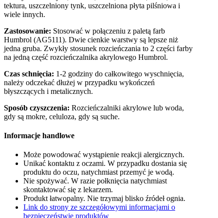
tektura, uszczelniony tynk, uszczelniona płyta pilśniowa i
wiele innych.
Zastosowanie:
Stosować w połączeniu z paletą farb
Humbrol (AG5111). Dwie cienkie warstwy są lepsze niż
jedna gruba. Zwykły stosunek rozcieńczania to 2 części farby
na jedną część rozcieńczalnika akrylowego Humbrol.
Czas schnięcia:
1-2 godziny do całkowitego wyschnięcia,
należy odczekać dłużej w przypadku wykończeń
błyszczących i metalicznych.
Sposób czyszczenia:
Rozcieńczalniki akrylowe lub woda,
gdy są mokre, celuloza, gdy są suche.
Informacje handlowe
Może powodować wystąpienie reakcji alergicznych.
Unikać kontaktu z oczami. W przypadku dostania się
produktu do oczu, natychmiast przemyć je wodą.
Nie spożywać. W razie połknięcia natychmiast
skontaktować się z lekarzem.
Produkt łatwopalny. Nie trzymaj blisko źródeł ognia.
Link do strony ze szczegółowymi informacjami o
bezpieczeństwie produktów