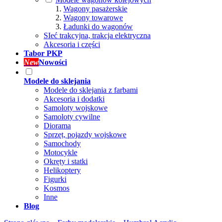
Wagony pasażerskie
Wagony towarowe
Ładunki do wagonów
SIeć trakcyjna, trakcja elektryczna
Akcesoria i części
Tabor PKP
New
Nowości
Modele do sklejania
Modele do sklejania z farbami
Akcesoria i dodatki
Samoloty wojskowe
Samoloty cywilne
Diorama
Sprzęt, pojazdy wojskowe
Samochody
Motocykle
Okręty i statki
Helikoptery
Figurki
Kosmos
Inne
Blog