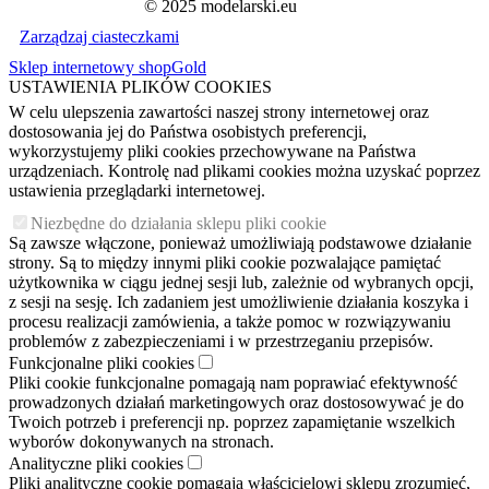
© 2025 modelarski.eu
Zarządzaj ciasteczkami
Sklep internetowy shopGold
USTAWIENIA PLIKÓW COOKIES
W celu ulepszenia zawartości naszej strony internetowej oraz
dostosowania jej do Państwa osobistych preferencji,
wykorzystujemy pliki cookies przechowywane na Państwa
urządzeniach. Kontrolę nad plikami cookies można uzyskać poprzez
ustawienia przeglądarki internetowej.
Niezbędne do działania sklepu pliki cookie
Są zawsze włączone, ponieważ umożliwiają podstawowe działanie
strony. Są to między innymi pliki cookie pozwalające pamiętać
użytkownika w ciągu jednej sesji lub, zależnie od wybranych opcji,
z sesji na sesję. Ich zadaniem jest umożliwienie działania koszyka i
procesu realizacji zamówienia, a także pomoc w rozwiązywaniu
problemów z zabezpieczeniami i w przestrzeganiu przepisów.
Funkcjonalne pliki cookies
Pliki cookie funkcjonalne pomagają nam poprawiać efektywność
prowadzonych działań marketingowych oraz dostosowywać je do
Twoich potrzeb i preferencji np. poprzez zapamiętanie wszelkich
wyborów dokonywanych na stronach.
Analityczne pliki cookies
Pliki analityczne cookie pomagają właścicielowi sklepu zrozumieć,