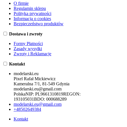
O firmie
Regulamin sklepu
Polityka prywatności
Informacja o cookies
Bezpieczeństwo produktów
Dostawa i zwroty
Formy Płatności
Zasady wysyłki
Zwroty i Reklamacje
Kontakt
modelarski.eu
Pixel Rafał Mickiewicz
Kameralna 7/1, 81-549 Gdynia
modelarski.eu@gmail.com
Polska
NIP:
PL9661310819
REGON:
193105031
BDO:
000688289
modelarski.eu@gmail.com
+48502649384
Kontakt