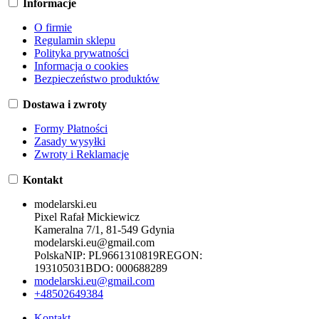
Informacje
O firmie
Regulamin sklepu
Polityka prywatności
Informacja o cookies
Bezpieczeństwo produktów
Dostawa i zwroty
Formy Płatności
Zasady wysyłki
Zwroty i Reklamacje
Kontakt
modelarski.eu
Pixel Rafał Mickiewicz
Kameralna 7/1, 81-549 Gdynia
modelarski.eu@gmail.com
Polska
NIP:
PL9661310819
REGON:
193105031
BDO:
000688289
modelarski.eu@gmail.com
+48502649384
Kontakt