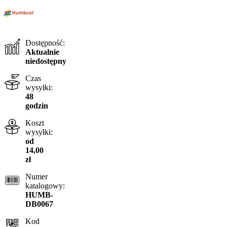
Dostępność:
Aktualnie
niedostępny
Czas
wysyłki:
48
godzin
Koszt
wysyłki:
od
14,00
zł
Numer
katalogowy:
HUMB-
DB0067
Kod