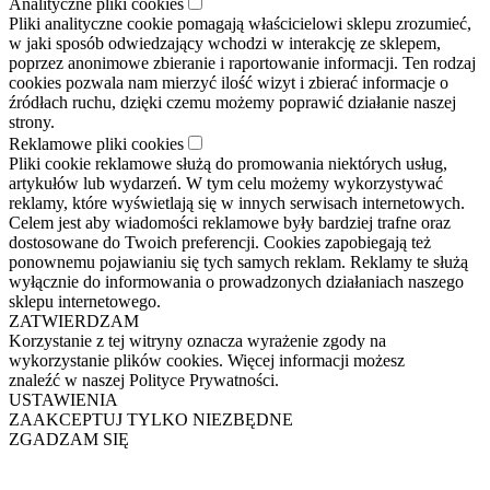
Analityczne pliki cookies
Pliki analityczne cookie pomagają właścicielowi sklepu zrozumieć,
w jaki sposób odwiedzający wchodzi w interakcję ze sklepem,
poprzez anonimowe zbieranie i raportowanie informacji. Ten rodzaj
cookies pozwala nam mierzyć ilość wizyt i zbierać informacje o
źródłach ruchu, dzięki czemu możemy poprawić działanie naszej
strony.
Reklamowe pliki cookies
Pliki cookie reklamowe służą do promowania niektórych usług,
artykułów lub wydarzeń. W tym celu możemy wykorzystywać
reklamy, które wyświetlają się w innych serwisach internetowych.
Celem jest aby wiadomości reklamowe były bardziej trafne oraz
dostosowane do Twoich preferencji. Cookies zapobiegają też
ponownemu pojawianiu się tych samych reklam. Reklamy te służą
wyłącznie do informowania o prowadzonych działaniach naszego
sklepu internetowego.
ZATWIERDZAM
Korzystanie z tej witryny oznacza wyrażenie zgody na
wykorzystanie plików cookies. Więcej informacji możesz
znaleźć w naszej Polityce Prywatności.
USTAWIENIA
ZAAKCEPTUJ TYLKO NIEZBĘDNE
ZGADZAM SIĘ