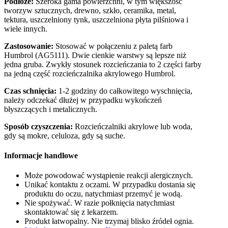
Podłoże:
Szeroka gama powierzchni, w tym większość
tworzyw sztucznych, drewno, szkło, ceramika, metal,
tektura, uszczelniony tynk, uszczelniona płyta pilśniowa i
wiele innych.
Zastosowanie:
Stosować w połączeniu z paletą farb
Humbrol (AG5111). Dwie cienkie warstwy są lepsze niż
jedna gruba. Zwykły stosunek rozcieńczania to 2 części farby
na jedną część rozcieńczalnika akrylowego Humbrol.
Czas schnięcia:
1-2 godziny do całkowitego wyschnięcia,
należy odczekać dłużej w przypadku wykończeń
błyszczących i metalicznych.
Sposób czyszczenia:
Rozcieńczalniki akrylowe lub woda,
gdy są mokre, celuloza, gdy są suche.
Informacje handlowe
Może powodować wystąpienie reakcji alergicznych.
Unikać kontaktu z oczami. W przypadku dostania się
produktu do oczu, natychmiast przemyć je wodą.
Nie spożywać. W razie połknięcia natychmiast
skontaktować się z lekarzem.
Produkt łatwopalny. Nie trzymaj blisko źródeł ognia.