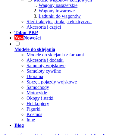
Wagony pasażerskie
Wagony towarowe
Ładunki do wagonów
SIeć trakcyjna, trakcja elektryczna
Akcesoria i części
Tabor PKP
New
Nowości
Modele do sklejania
Modele do sklejania z farbami
Akcesoria i dodatki
Samoloty wojskowe
Samoloty cywilne
Diorama
Sprzęt, pojazdy wojskowe
Samochody
Motocykle
Okręty i statki
Helikoptery
Figurki
Kosmos
Inne
Blog