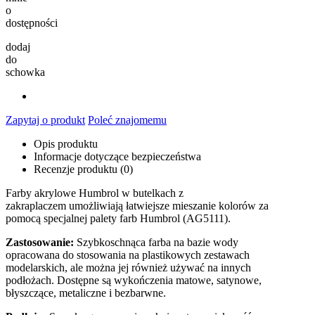
o
dostępności
dodaj
do
schowka
Zapytaj o produkt
Poleć znajomemu
Opis produktu
Informacje dotyczące bezpieczeństwa
Recenzje produktu (0)
Farby akrylowe Humbrol w butelkach z
zakraplaczem umożliwiają łatwiejsze mieszanie kolorów za
pomocą specjalnej palety farb Humbrol (AG5111).
Zastosowanie:
Szybkoschnąca farba na bazie wody
opracowana do stosowania na plastikowych zestawach
modelarskich, ale można jej również używać na innych
podłożach. Dostępne są wykończenia matowe, satynowe,
błyszczące, metaliczne i bezbarwne.