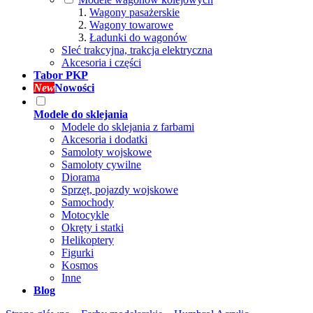
Wagony pasażerskie
Wagony towarowe
Ładunki do wagonów
SIeć trakcyjna, trakcja elektryczna
Akcesoria i części
Tabor PKP
New
Nowości
Modele do sklejania
Modele do sklejania z farbami
Akcesoria i dodatki
Samoloty wojskowe
Samoloty cywilne
Diorama
Sprzęt, pojazdy wojskowe
Samochody
Motocykle
Okręty i statki
Helikoptery
Figurki
Kosmos
Inne
Blog