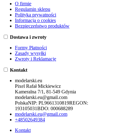
O firmie
Regulamin sklepu
Polityka prywatności
Informacja o cookies
Bezpieczeństwo produktów
Dostawa i zwroty
Formy Płatności
Zasady wysyłki
Zwroty i Reklamacje
Kontakt
modelarski.eu
Pixel Rafał Mickiewicz
Kameralna 7/1, 81-549 Gdynia
modelarski.eu@gmail.com
Polska
NIP:
PL9661310819
REGON:
193105031
BDO:
000688289
modelarski.eu@gmail.com
+48502649384
Kontakt