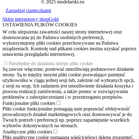
© 2025 modelarski.eu
Zarządzaj ciasteczkami
Sklep internetowy shopGold
USTAWIENIA PLIKÓW COOKIES
W celu ulepszenia zawartości naszej strony internetowej oraz
dostosowania jej do Państwa osobistych preferencji,
wykorzystujemy pliki cookies przechowywane na Państwa
urządzeniach. Kontrolę nad plikami cookies można uzyskać poprzez
ustawienia przeglądarki internetowej.
Niezbędne do działania sklepu pliki cookie
Są zawsze włączone, ponieważ umożliwiają podstawowe działanie
strony. Są to między innymi pliki cookie pozwalające pamiętać
użytkownika w ciągu jednej sesji lub, zależnie od wybranych opcji,
z sesji na sesję. Ich zadaniem jest umożliwienie działania koszyka i
procesu realizacji zamówienia, a także pomoc w rozwiązywaniu
problemów z zabezpieczeniami i w przestrzeganiu przepisów.
Funkcjonalne pliki cookies
Pliki cookie funkcjonalne pomagają nam poprawiać efektywność
prowadzonych działań marketingowych oraz dostosowywać je do
Twoich potrzeb i preferencji np. poprzez zapamiętanie wszelkich
wyborów dokonywanych na stronach.
Analityczne pliki cookies
Pliki analityczne cookie pomagają właścicielowi sklepu zrozumieć,