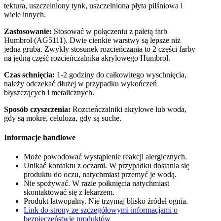
tektura, uszczelniony tynk, uszczelniona płyta pilśniowa i
wiele innych.
Zastosowanie:
Stosować w połączeniu z paletą farb
Humbrol (AG5111). Dwie cienkie warstwy są lepsze niż
jedna gruba. Zwykły stosunek rozcieńczania to 2 części farby
na jedną część rozcieńczalnika akrylowego Humbrol.
Czas schnięcia:
1-2 godziny do całkowitego wyschnięcia,
należy odczekać dłużej w przypadku wykończeń
błyszczących i metalicznych.
Sposób czyszczenia:
Rozcieńczalniki akrylowe lub woda,
gdy są mokre, celuloza, gdy są suche.
Informacje handlowe
Może powodować wystąpienie reakcji alergicznych.
Unikać kontaktu z oczami. W przypadku dostania się
produktu do oczu, natychmiast przemyć je wodą.
Nie spożywać. W razie połknięcia natychmiast
skontaktować się z lekarzem.
Produkt łatwopalny. Nie trzymaj blisko źródeł ognia.
Link do strony ze szczegółowymi informacjami o
bezpieczeństwie produktów