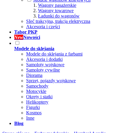
Wagony pasażerskie
Wagony towarowe
Ładunki do wagonów
SIeć trakcyjna, trakcja elektryczna
Akcesoria i części
Tabor PKP
New
Nowości
Modele do sklejania
Modele do sklejania z farbami
Akcesoria i dodatki
Samoloty wojskowe
Samoloty cywilne
Diorama
Sprzęt, pojazdy wojskowe
Samochody
Motocykle
Okręty i statki
Helikoptery
Figurki
Kosmos
Inne
Blog