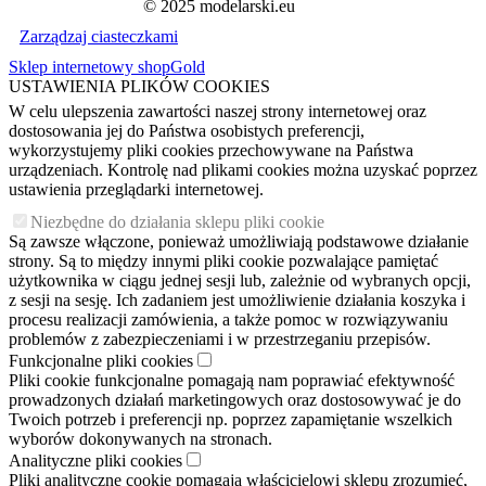
© 2025 modelarski.eu
Zarządzaj ciasteczkami
Sklep internetowy shopGold
USTAWIENIA PLIKÓW COOKIES
W celu ulepszenia zawartości naszej strony internetowej oraz
dostosowania jej do Państwa osobistych preferencji,
wykorzystujemy pliki cookies przechowywane na Państwa
urządzeniach. Kontrolę nad plikami cookies można uzyskać poprzez
ustawienia przeglądarki internetowej.
Niezbędne do działania sklepu pliki cookie
Są zawsze włączone, ponieważ umożliwiają podstawowe działanie
strony. Są to między innymi pliki cookie pozwalające pamiętać
użytkownika w ciągu jednej sesji lub, zależnie od wybranych opcji,
z sesji na sesję. Ich zadaniem jest umożliwienie działania koszyka i
procesu realizacji zamówienia, a także pomoc w rozwiązywaniu
problemów z zabezpieczeniami i w przestrzeganiu przepisów.
Funkcjonalne pliki cookies
Pliki cookie funkcjonalne pomagają nam poprawiać efektywność
prowadzonych działań marketingowych oraz dostosowywać je do
Twoich potrzeb i preferencji np. poprzez zapamiętanie wszelkich
wyborów dokonywanych na stronach.
Analityczne pliki cookies
Pliki analityczne cookie pomagają właścicielowi sklepu zrozumieć,