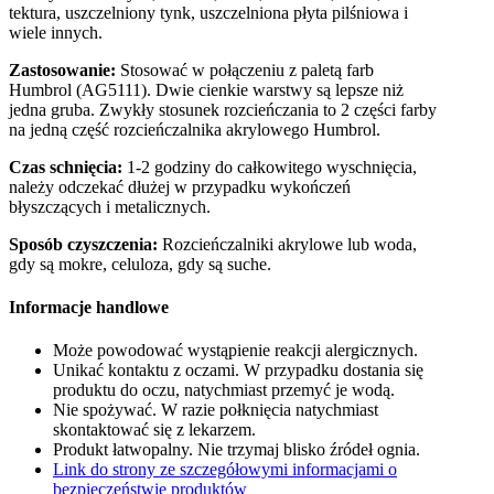
tektura, uszczelniony tynk, uszczelniona płyta pilśniowa i
wiele innych.
Zastosowanie:
Stosować w połączeniu z paletą farb
Humbrol (AG5111). Dwie cienkie warstwy są lepsze niż
jedna gruba. Zwykły stosunek rozcieńczania to 2 części farby
na jedną część rozcieńczalnika akrylowego Humbrol.
Czas schnięcia:
1-2 godziny do całkowitego wyschnięcia,
należy odczekać dłużej w przypadku wykończeń
błyszczących i metalicznych.
Sposób czyszczenia:
Rozcieńczalniki akrylowe lub woda,
gdy są mokre, celuloza, gdy są suche.
Informacje handlowe
Może powodować wystąpienie reakcji alergicznych.
Unikać kontaktu z oczami. W przypadku dostania się
produktu do oczu, natychmiast przemyć je wodą.
Nie spożywać. W razie połknięcia natychmiast
skontaktować się z lekarzem.
Produkt łatwopalny. Nie trzymaj blisko źródeł ognia.
Link do strony ze szczegółowymi informacjami o
bezpieczeństwie produktów