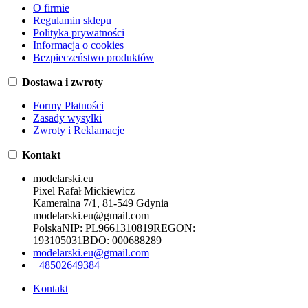
O firmie
Regulamin sklepu
Polityka prywatności
Informacja o cookies
Bezpieczeństwo produktów
Dostawa i zwroty
Formy Płatności
Zasady wysyłki
Zwroty i Reklamacje
Kontakt
modelarski.eu
Pixel Rafał Mickiewicz
Kameralna 7/1, 81-549 Gdynia
modelarski.eu@gmail.com
Polska
NIP:
PL9661310819
REGON:
193105031
BDO:
000688289
modelarski.eu@gmail.com
+48502649384
Kontakt