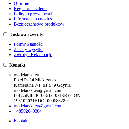
O firmie
Regulamin sklepu
Polityka prywatności
Informacja o cookies
Bezpieczeństwo produktów
Dostawa i zwroty
Formy Płatności
Zasady wysyłki
Zwroty i Reklamacje
Kontakt
modelarski.eu
Pixel Rafał Mickiewicz
Kameralna 7/1, 81-549 Gdynia
modelarski.eu@gmail.com
Polska
NIP:
PL9661310819
REGON:
193105031
BDO:
000688289
modelarski.eu@gmail.com
+48502649384
Kontakt