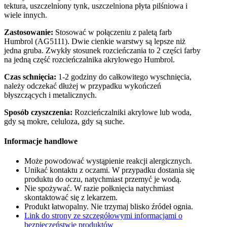
tektura, uszczelniony tynk, uszczelniona płyta pilśniowa i
wiele innych.
Zastosowanie:
Stosować w połączeniu z paletą farb
Humbrol (AG5111). Dwie cienkie warstwy są lepsze niż
jedna gruba. Zwykły stosunek rozcieńczania to 2 części farby
na jedną część rozcieńczalnika akrylowego Humbrol.
Czas schnięcia:
1-2 godziny do całkowitego wyschnięcia,
należy odczekać dłużej w przypadku wykończeń
błyszczących i metalicznych.
Sposób czyszczenia:
Rozcieńczalniki akrylowe lub woda,
gdy są mokre, celuloza, gdy są suche.
Informacje handlowe
Może powodować wystąpienie reakcji alergicznych.
Unikać kontaktu z oczami. W przypadku dostania się
produktu do oczu, natychmiast przemyć je wodą.
Nie spożywać. W razie połknięcia natychmiast
skontaktować się z lekarzem.
Produkt łatwopalny. Nie trzymaj blisko źródeł ognia.
Link do strony ze szczegółowymi informacjami o
bezpieczeństwie produktów