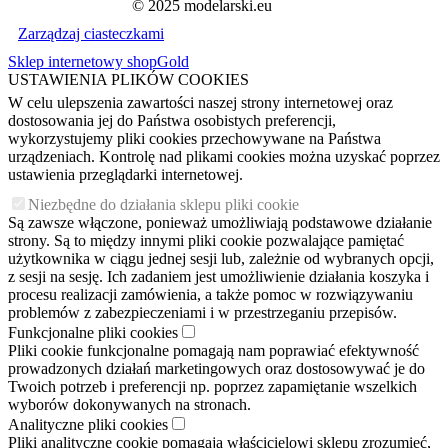
© 2025 modelarski.eu
Zarządzaj ciasteczkami
Sklep internetowy shopGold
USTAWIENIA PLIKÓW COOKIES
W celu ulepszenia zawartości naszej strony internetowej oraz
dostosowania jej do Państwa osobistych preferencji,
wykorzystujemy pliki cookies przechowywane na Państwa
urządzeniach. Kontrolę nad plikami cookies można uzyskać poprzez
ustawienia przeglądarki internetowej.
Niezbędne do działania sklepu pliki cookie
Są zawsze włączone, ponieważ umożliwiają podstawowe działanie
strony. Są to między innymi pliki cookie pozwalające pamiętać
użytkownika w ciągu jednej sesji lub, zależnie od wybranych opcji,
z sesji na sesję. Ich zadaniem jest umożliwienie działania koszyka i
procesu realizacji zamówienia, a także pomoc w rozwiązywaniu
problemów z zabezpieczeniami i w przestrzeganiu przepisów.
Funkcjonalne pliki cookies
Pliki cookie funkcjonalne pomagają nam poprawiać efektywność
prowadzonych działań marketingowych oraz dostosowywać je do
Twoich potrzeb i preferencji np. poprzez zapamiętanie wszelkich
wyborów dokonywanych na stronach.
Analityczne pliki cookies
Pliki analityczne cookie pomagają właścicielowi sklepu zrozumieć,