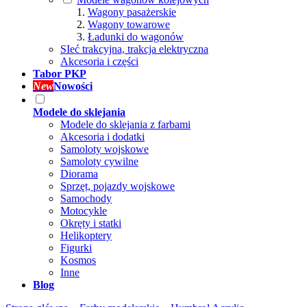
Wagony pasażerskie
Wagony towarowe
Ładunki do wagonów
SIeć trakcyjna, trakcja elektryczna
Akcesoria i części
Tabor PKP
New
Nowości
Modele do sklejania
Modele do sklejania z farbami
Akcesoria i dodatki
Samoloty wojskowe
Samoloty cywilne
Diorama
Sprzęt, pojazdy wojskowe
Samochody
Motocykle
Okręty i statki
Helikoptery
Figurki
Kosmos
Inne
Blog