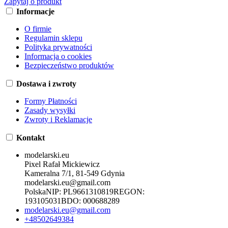
Zapytaj o produkt
Informacje
O firmie
Regulamin sklepu
Polityka prywatności
Informacja o cookies
Bezpieczeństwo produktów
Dostawa i zwroty
Formy Płatności
Zasady wysyłki
Zwroty i Reklamacje
Kontakt
modelarski.eu
Pixel Rafał Mickiewicz
Kameralna 7/1, 81-549 Gdynia
modelarski.eu@gmail.com
Polska
NIP:
PL9661310819
REGON:
193105031
BDO:
000688289
modelarski.eu@gmail.com
+48502649384