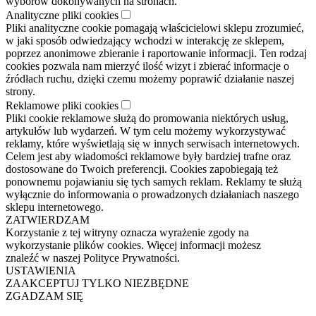
wyborów dokonywanych na stronach.
Analityczne pliki cookies
Pliki analityczne cookie pomagają właścicielowi sklepu zrozumieć,
w jaki sposób odwiedzający wchodzi w interakcję ze sklepem,
poprzez anonimowe zbieranie i raportowanie informacji. Ten rodzaj
cookies pozwala nam mierzyć ilość wizyt i zbierać informacje o
źródłach ruchu, dzięki czemu możemy poprawić działanie naszej
strony.
Reklamowe pliki cookies
Pliki cookie reklamowe służą do promowania niektórych usług,
artykułów lub wydarzeń. W tym celu możemy wykorzystywać
reklamy, które wyświetlają się w innych serwisach internetowych.
Celem jest aby wiadomości reklamowe były bardziej trafne oraz
dostosowane do Twoich preferencji. Cookies zapobiegają też
ponownemu pojawianiu się tych samych reklam. Reklamy te służą
wyłącznie do informowania o prowadzonych działaniach naszego
sklepu internetowego.
ZATWIERDZAM
Korzystanie z tej witryny oznacza wyrażenie zgody na
wykorzystanie plików cookies. Więcej informacji możesz
znaleźć w naszej Polityce Prywatności.
USTAWIENIA
ZAAKCEPTUJ TYLKO NIEZBĘDNE
ZGADZAM SIĘ