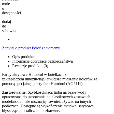
mnie
o
dostępności
dodaj
do
schowka
Zapytaj o produkt
Poleć znajomemu
Opis produktu
Informacje dotyczące bezpieczeństwa
Recenzje produktu (0)
Farby akrylowe Humbrol w butelkach z
zakraplaczem umożliwiają łatwiejsze mieszanie kolorów za
pomocą specjalnej palety farb Humbrol (AG5111).
Zastosowanie:
Szybkoschnąca farba na bazie wody
opracowana do stosowania na plastikowych zestawach
modelarskich, ale można jej również używać na innych
podłożach. Dostępne są wykończenia matowe, satynowe,
błyszczące, metaliczne i bezbarwne.