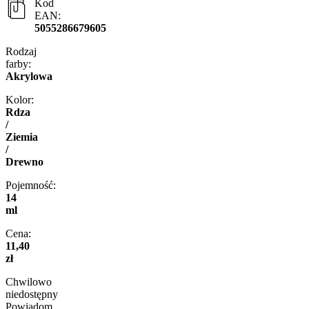
Kod
EAN:
5055286679605
Rodzaj
farby:
Akrylowa
Kolor:
Rdza
/
Ziemia
/
Drewno
Pojemność:
14
ml
Cena:
11,40
zł
Chwilowo
niedostępny
Powiadom