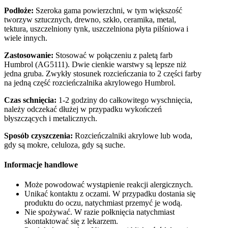
Podłoże:
Szeroka gama powierzchni, w tym większość
tworzyw sztucznych, drewno, szkło, ceramika, metal,
tektura, uszczelniony tynk, uszczelniona płyta pilśniowa i
wiele innych.
Zastosowanie:
Stosować w połączeniu z paletą farb
Humbrol (AG5111). Dwie cienkie warstwy są lepsze niż
jedna gruba. Zwykły stosunek rozcieńczania to 2 części farby
na jedną część rozcieńczalnika akrylowego Humbrol.
Czas schnięcia:
1-2 godziny do całkowitego wyschnięcia,
należy odczekać dłużej w przypadku wykończeń
błyszczących i metalicznych.
Sposób czyszczenia:
Rozcieńczalniki akrylowe lub woda,
gdy są mokre, celuloza, gdy są suche.
Informacje handlowe
Może powodować wystąpienie reakcji alergicznych.
Unikać kontaktu z oczami. W przypadku dostania się
produktu do oczu, natychmiast przemyć je wodą.
Nie spożywać. W razie połknięcia natychmiast
skontaktować się z lekarzem.