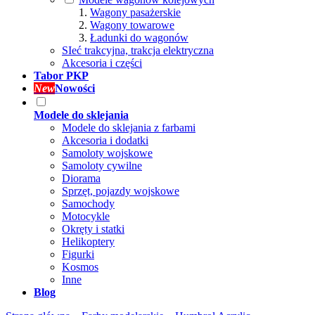
Wagony pasażerskie
Wagony towarowe
Ładunki do wagonów
SIeć trakcyjna, trakcja elektryczna
Akcesoria i części
Tabor PKP
New
Nowości
Modele do sklejania
Modele do sklejania z farbami
Akcesoria i dodatki
Samoloty wojskowe
Samoloty cywilne
Diorama
Sprzęt, pojazdy wojskowe
Samochody
Motocykle
Okręty i statki
Helikoptery
Figurki
Kosmos
Inne
Blog