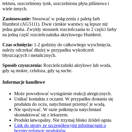
tektura, uszczelniony tynk, uszczelniona płyta pilśniowa i
wiele innych.
Zastosowanie:
Stosować w połączeniu z paletą farb
Humbrol (AG5111). Dwie cienkie warstwy są lepsze niż
jedna gruba. Zwykły stosunek rozcieńczania to 2 części farby
na jedną część rozcieńczalnika akrylowego Humbrol.
Czas schnięcia:
1-2 godziny do całkowitego wyschnięcia,
należy odczekać dłużej w przypadku wykończeń
błyszczących i metalicznych.
Sposób czyszczenia:
Rozcieńczalniki akrylowe lub woda,
gdy są mokre, celuloza, gdy są suche.
Informacje handlowe
Może powodować wystąpienie reakcji alergicznych.
Unikać kontaktu z oczami. W przypadku dostania się
produktu do oczu, natychmiast przemyć je wodą.
Nie spożywać. W razie połknięcia natychmiast
skontaktować się z lekarzem.
Produkt łatwopalny. Nie trzymaj blisko źródeł ognia.
Link do strony ze szczegółowymi informacjami o
bezpieczeństwie produktów