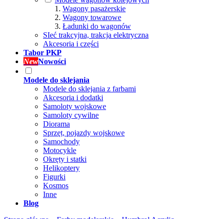
Wagony pasażerskie
Wagony towarowe
Ładunki do wagonów
SIeć trakcyjna, trakcja elektryczna
Akcesoria i części
Tabor PKP
New
Nowości
Modele do sklejania
Modele do sklejania z farbami
Akcesoria i dodatki
Samoloty wojskowe
Samoloty cywilne
Diorama
Sprzęt, pojazdy wojskowe
Samochody
Motocykle
Okręty i statki
Helikoptery
Figurki
Kosmos
Inne
Blog