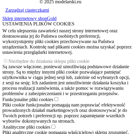
© 2025 modelarski.eu
Zarządzaj ciasteczkami
Sklep internetowy shopGold
USTAWIENIA PLIKÓW COOKIES
W celu ulepszenia zawartości naszej strony internetowej oraz
dostosowania jej do Państwa osobistych preferencji,
wykorzystujemy pliki cookies przechowywane na Państwa
urządzeniach. Kontrolę nad plikami cookies można uzyskać poprzez
ustawienia przeglądarki internetowej.
Niezbędne do działania sklepu pliki cookie
Są zawsze włączone, ponieważ umożliwiają podstawowe działanie
strony. Są to między innymi pliki cookie pozwalające pamiętać
użytkownika w ciągu jednej sesji lub, zależnie od wybranych opcji,
z sesji na sesję. Ich zadaniem jest umożliwienie działania koszyka i
procesu realizacji zamówienia, a także pomoc w rozwiązywaniu
problemów z zabezpieczeniami i w przestrzeganiu przepisów.
Funkcjonalne pliki cookies
Pliki cookie funkcjonalne pomagają nam poprawiać efektywność
prowadzonych działań marketingowych oraz dostosowywać je do
Twoich potrzeb i preferencji np. poprzez zapamiętanie wszelkich
wyborów dokonywanych na stronach.
Analityczne pliki cookies
Pliki analityczne cookie pomagają właścicielowi sklepu zrozumieć,