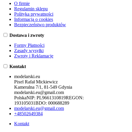
O firmie
Regulamin sklepu
Polityka prywatności
Informacja o cookies
Bezpieczeństwo produktów
Dostawa i zwroty
Formy Płatności
Zasady wysyłki
Zwroty i Reklamacje
Kontakt
modelarski.eu
Pixel Rafał Mickiewicz
Kameralna 7/1, 81-549 Gdynia
modelarski.eu@gmail.com
Polska
NIP:
PL9661310819
REGON:
193105031
BDO:
000688289
modelarski.eu@gmail.com
+48502649384
Kontakt