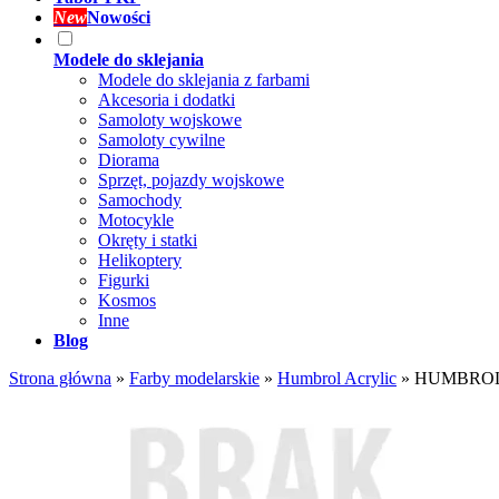
New
Nowości
Modele do sklejania
Modele do sklejania z farbami
Akcesoria i dodatki
Samoloty wojskowe
Samoloty cywilne
Diorama
Sprzęt, pojazdy wojskowe
Samochody
Motocykle
Okręty i statki
Helikoptery
Figurki
Kosmos
Inne
Blog
Strona główna
»
Farby modelarskie
»
Humbrol Acrylic
»
HUMBROL DB