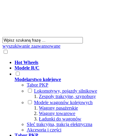
wyszukiwanie zaawansowane
Hot Wheels
Modele R/C
Modelarstwo kolejowe
Tabor PKP
Lokomotywy, pojazdy silnikowe
Zespoły trakcyjne, szynobusy
Modele wagonów kolejowych
Wagony pasażerskie
Wagony towarowe
Ładunki do wagonów
SIeć trakcyjna, trakcja elektryczna
Akcesoria i części
Tabor PKP