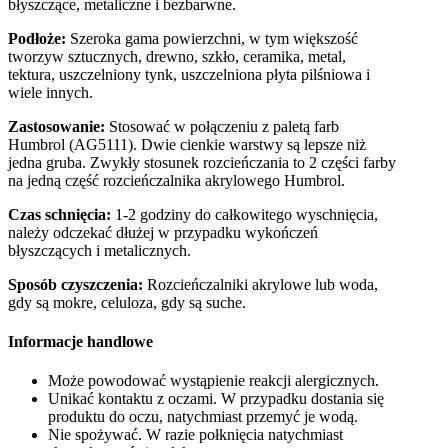
błyszczące, metaliczne i bezbarwne.
Podłoże:
Szeroka gama powierzchni, w tym większość
tworzyw sztucznych, drewno, szkło, ceramika, metal,
tektura, uszczelniony tynk, uszczelniona płyta pilśniowa i
wiele innych.
Zastosowanie:
Stosować w połączeniu z paletą farb
Humbrol (AG5111). Dwie cienkie warstwy są lepsze niż
jedna gruba. Zwykły stosunek rozcieńczania to 2 części farby
na jedną część rozcieńczalnika akrylowego Humbrol.
Czas schnięcia:
1-2 godziny do całkowitego wyschnięcia,
należy odczekać dłużej w przypadku wykończeń
błyszczących i metalicznych.
Sposób czyszczenia:
Rozcieńczalniki akrylowe lub woda,
gdy są mokre, celuloza, gdy są suche.
Informacje handlowe
Może powodować wystąpienie reakcji alergicznych.
Unikać kontaktu z oczami. W przypadku dostania się
produktu do oczu, natychmiast przemyć je wodą.
Nie spożywać. W razie połknięcia natychmiast