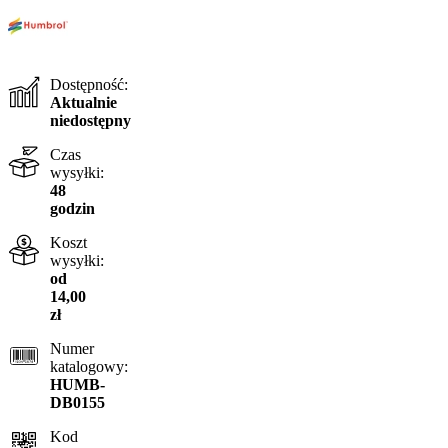
Dostępność:
Aktualnie
niedostępny
Czas
wysyłki:
48
godzin
Koszt
wysyłki:
od
14,00
zł
Numer
katalogowy:
HUMB-
DB0155
Kod