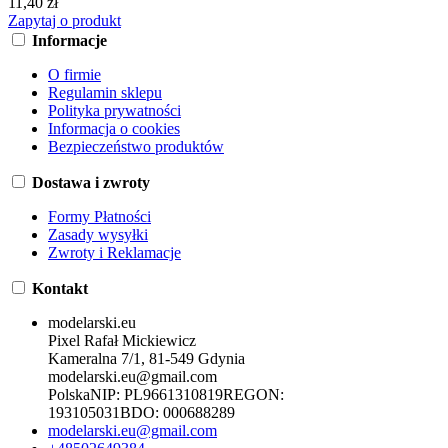
11,40 zł
Zapytaj o produkt
Informacje
O firmie
Regulamin sklepu
Polityka prywatności
Informacja o cookies
Bezpieczeństwo produktów
Dostawa i zwroty
Formy Płatności
Zasady wysyłki
Zwroty i Reklamacje
Kontakt
modelarski.eu
Pixel Rafał Mickiewicz
Kameralna 7/1, 81-549 Gdynia
modelarski.eu@gmail.com
Polska
NIP:
PL9661310819
REGON:
193105031
BDO:
000688289
modelarski.eu@gmail.com