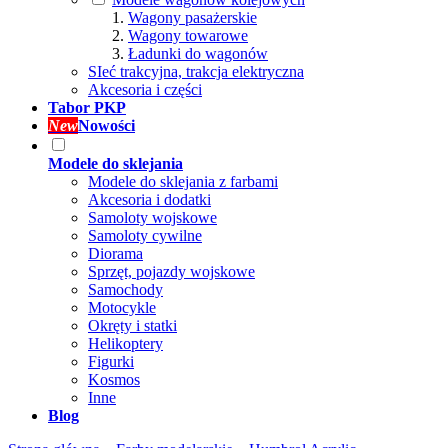
Wagony pasażerskie
Wagony towarowe
Ładunki do wagonów
SIeć trakcyjna, trakcja elektryczna
Akcesoria i części
Tabor PKP
New
Nowości
Modele do sklejania
Modele do sklejania z farbami
Akcesoria i dodatki
Samoloty wojskowe
Samoloty cywilne
Diorama
Sprzęt, pojazdy wojskowe
Samochody
Motocykle
Okręty i statki
Helikoptery
Figurki
Kosmos
Inne
Blog