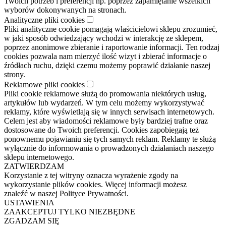
Twoich potrzeb i preferencji np. poprzez zapamiętanie wszelkich
wyborów dokonywanych na stronach.
Analityczne pliki cookies
Pliki analityczne cookie pomagają właścicielowi sklepu zrozumieć,
w jaki sposób odwiedzający wchodzi w interakcję ze sklepem,
poprzez anonimowe zbieranie i raportowanie informacji. Ten rodzaj
cookies pozwala nam mierzyć ilość wizyt i zbierać informacje o
źródłach ruchu, dzięki czemu możemy poprawić działanie naszej
strony.
Reklamowe pliki cookies
Pliki cookie reklamowe służą do promowania niektórych usług,
artykułów lub wydarzeń. W tym celu możemy wykorzystywać
reklamy, które wyświetlają się w innych serwisach internetowych.
Celem jest aby wiadomości reklamowe były bardziej trafne oraz
dostosowane do Twoich preferencji. Cookies zapobiegają też
ponownemu pojawianiu się tych samych reklam. Reklamy te służą
wyłącznie do informowania o prowadzonych działaniach naszego
sklepu internetowego.
ZATWIERDZAM
Korzystanie z tej witryny oznacza wyrażenie zgody na
wykorzystanie plików cookies. Więcej informacji możesz
znaleźć w naszej Polityce Prywatności.
USTAWIENIA
ZAAKCEPTUJ TYLKO NIEZBĘDNE
ZGADZAM SIĘ