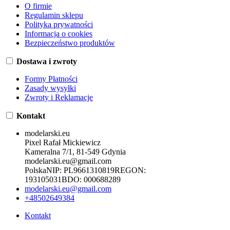
O firmie
Regulamin sklepu
Polityka prywatności
Informacja o cookies
Bezpieczeństwo produktów
Dostawa i zwroty
Formy Płatności
Zasady wysyłki
Zwroty i Reklamacje
Kontakt
modelarski.eu
Pixel Rafał Mickiewicz
Kameralna 7/1, 81-549 Gdynia
modelarski.eu@gmail.com
Polska
NIP:
PL9661310819
REGON:
193105031
BDO:
000688289
modelarski.eu@gmail.com
+48502649384
Kontakt