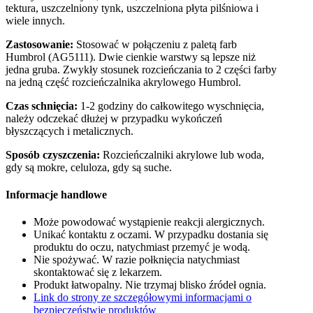
tektura, uszczelniony tynk, uszczelniona płyta pilśniowa i
wiele innych.
Zastosowanie:
Stosować w połączeniu z paletą farb
Humbrol (AG5111). Dwie cienkie warstwy są lepsze niż
jedna gruba. Zwykły stosunek rozcieńczania to 2 części farby
na jedną część rozcieńczalnika akrylowego Humbrol.
Czas schnięcia:
1-2 godziny do całkowitego wyschnięcia,
należy odczekać dłużej w przypadku wykończeń
błyszczących i metalicznych.
Sposób czyszczenia:
Rozcieńczalniki akrylowe lub woda,
gdy są mokre, celuloza, gdy są suche.
Informacje handlowe
Może powodować wystąpienie reakcji alergicznych.
Unikać kontaktu z oczami. W przypadku dostania się
produktu do oczu, natychmiast przemyć je wodą.
Nie spożywać. W razie połknięcia natychmiast
skontaktować się z lekarzem.
Produkt łatwopalny. Nie trzymaj blisko źródeł ognia.
Link do strony ze szczegółowymi informacjami o
bezpieczeństwie produktów