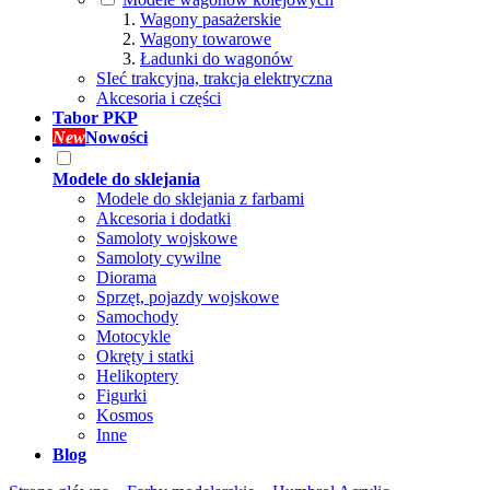
Wagony pasażerskie
Wagony towarowe
Ładunki do wagonów
SIeć trakcyjna, trakcja elektryczna
Akcesoria i części
Tabor PKP
New
Nowości
Modele do sklejania
Modele do sklejania z farbami
Akcesoria i dodatki
Samoloty wojskowe
Samoloty cywilne
Diorama
Sprzęt, pojazdy wojskowe
Samochody
Motocykle
Okręty i statki
Helikoptery
Figurki
Kosmos
Inne
Blog