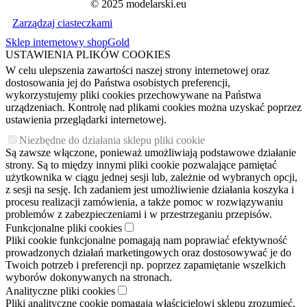
© 2025 modelarski.eu
Zarządzaj ciasteczkami
Sklep internetowy shopGold
USTAWIENIA PLIKÓW COOKIES
W celu ulepszenia zawartości naszej strony internetowej oraz
dostosowania jej do Państwa osobistych preferencji,
wykorzystujemy pliki cookies przechowywane na Państwa
urządzeniach. Kontrolę nad plikami cookies można uzyskać poprzez
ustawienia przeglądarki internetowej.
Niezbędne do działania sklepu pliki cookie
Są zawsze włączone, ponieważ umożliwiają podstawowe działanie
strony. Są to między innymi pliki cookie pozwalające pamiętać
użytkownika w ciągu jednej sesji lub, zależnie od wybranych opcji,
z sesji na sesję. Ich zadaniem jest umożliwienie działania koszyka i
procesu realizacji zamówienia, a także pomoc w rozwiązywaniu
problemów z zabezpieczeniami i w przestrzeganiu przepisów.
Funkcjonalne pliki cookies
Pliki cookie funkcjonalne pomagają nam poprawiać efektywność
prowadzonych działań marketingowych oraz dostosowywać je do
Twoich potrzeb i preferencji np. poprzez zapamiętanie wszelkich
wyborów dokonywanych na stronach.
Analityczne pliki cookies
Pliki analityczne cookie pomagają właścicielowi sklepu zrozumieć,