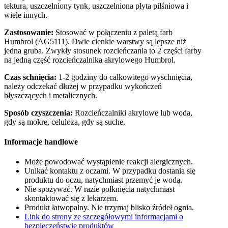
tektura, uszczelniony tynk, uszczelniona płyta pilśniowa i
wiele innych.
Zastosowanie:
Stosować w połączeniu z paletą farb
Humbrol (AG5111). Dwie cienkie warstwy są lepsze niż
jedna gruba. Zwykły stosunek rozcieńczania to 2 części farby
na jedną część rozcieńczalnika akrylowego Humbrol.
Czas schnięcia:
1-2 godziny do całkowitego wyschnięcia,
należy odczekać dłużej w przypadku wykończeń
błyszczących i metalicznych.
Sposób czyszczenia:
Rozcieńczalniki akrylowe lub woda,
gdy są mokre, celuloza, gdy są suche.
Informacje handlowe
Może powodować wystąpienie reakcji alergicznych.
Unikać kontaktu z oczami. W przypadku dostania się
produktu do oczu, natychmiast przemyć je wodą.
Nie spożywać. W razie połknięcia natychmiast
skontaktować się z lekarzem.
Produkt łatwopalny. Nie trzymaj blisko źródeł ognia.
Link do strony ze szczegółowymi informacjami o
bezpieczeństwie produktów