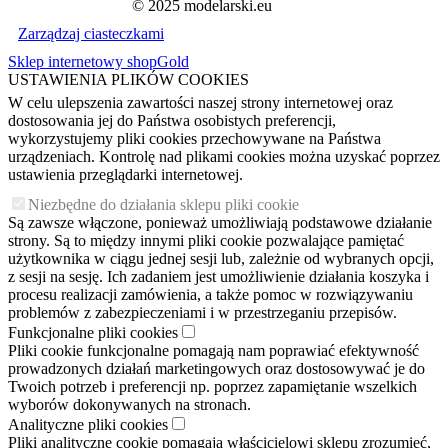
© 2025 modelarski.eu
Zarządzaj ciasteczkami
Sklep internetowy shopGold
USTAWIENIA PLIKÓW COOKIES
W celu ulepszenia zawartości naszej strony internetowej oraz
dostosowania jej do Państwa osobistych preferencji,
wykorzystujemy pliki cookies przechowywane na Państwa
urządzeniach. Kontrolę nad plikami cookies można uzyskać poprzez
ustawienia przeglądarki internetowej.
Niezbędne do działania sklepu pliki cookie
Są zawsze włączone, ponieważ umożliwiają podstawowe działanie
strony. Są to między innymi pliki cookie pozwalające pamiętać
użytkownika w ciągu jednej sesji lub, zależnie od wybranych opcji,
z sesji na sesję. Ich zadaniem jest umożliwienie działania koszyka i
procesu realizacji zamówienia, a także pomoc w rozwiązywaniu
problemów z zabezpieczeniami i w przestrzeganiu przepisów.
Funkcjonalne pliki cookies
Pliki cookie funkcjonalne pomagają nam poprawiać efektywność
prowadzonych działań marketingowych oraz dostosowywać je do
Twoich potrzeb i preferencji np. poprzez zapamiętanie wszelkich
wyborów dokonywanych na stronach.
Analityczne pliki cookies
Pliki analityczne cookie pomagają właścicielowi sklepu zrozumieć,