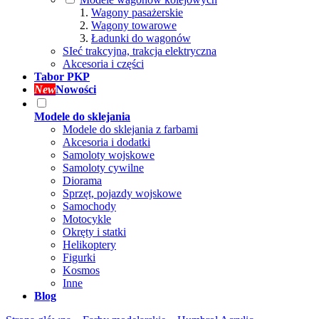
Wagony pasażerskie
Wagony towarowe
Ładunki do wagonów
SIeć trakcyjna, trakcja elektryczna
Akcesoria i części
Tabor PKP
New
Nowości
Modele do sklejania
Modele do sklejania z farbami
Akcesoria i dodatki
Samoloty wojskowe
Samoloty cywilne
Diorama
Sprzęt, pojazdy wojskowe
Samochody
Motocykle
Okręty i statki
Helikoptery
Figurki
Kosmos
Inne
Blog