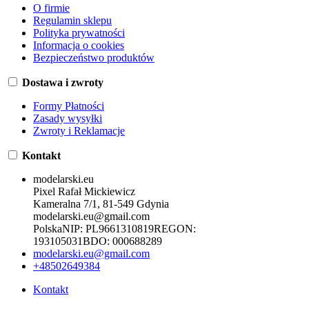
O firmie
Regulamin sklepu
Polityka prywatności
Informacja o cookies
Bezpieczeństwo produktów
Dostawa i zwroty
Formy Płatności
Zasady wysyłki
Zwroty i Reklamacje
Kontakt
modelarski.eu
Pixel Rafał Mickiewicz
Kameralna 7/1, 81-549 Gdynia
modelarski.eu@gmail.com
Polska
NIP:
PL9661310819
REGON:
193105031
BDO:
000688289
modelarski.eu@gmail.com
+48502649384
Kontakt