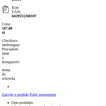
Kod
EAN:
8429551260107
Cena:
107,00
zł
Chwilowo
niedostępny
Powiadom
mnie
o
dostępności
dodaj
do
schowka
Zapytaj o produkt
Poleć znajomemu
Opis produktu