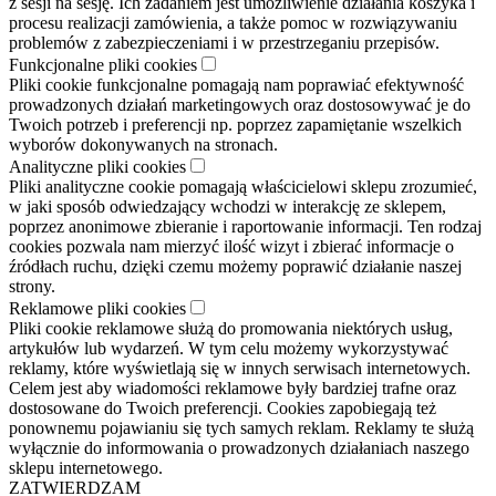
z sesji na sesję. Ich zadaniem jest umożliwienie działania koszyka i
procesu realizacji zamówienia, a także pomoc w rozwiązywaniu
problemów z zabezpieczeniami i w przestrzeganiu przepisów.
Funkcjonalne pliki cookies
Pliki cookie funkcjonalne pomagają nam poprawiać efektywność
prowadzonych działań marketingowych oraz dostosowywać je do
Twoich potrzeb i preferencji np. poprzez zapamiętanie wszelkich
wyborów dokonywanych na stronach.
Analityczne pliki cookies
Pliki analityczne cookie pomagają właścicielowi sklepu zrozumieć,
w jaki sposób odwiedzający wchodzi w interakcję ze sklepem,
poprzez anonimowe zbieranie i raportowanie informacji. Ten rodzaj
cookies pozwala nam mierzyć ilość wizyt i zbierać informacje o
źródłach ruchu, dzięki czemu możemy poprawić działanie naszej
strony.
Reklamowe pliki cookies
Pliki cookie reklamowe służą do promowania niektórych usług,
artykułów lub wydarzeń. W tym celu możemy wykorzystywać
reklamy, które wyświetlają się w innych serwisach internetowych.
Celem jest aby wiadomości reklamowe były bardziej trafne oraz
dostosowane do Twoich preferencji. Cookies zapobiegają też
ponownemu pojawianiu się tych samych reklam. Reklamy te służą
wyłącznie do informowania o prowadzonych działaniach naszego
sklepu internetowego.
ZATWIERDZAM