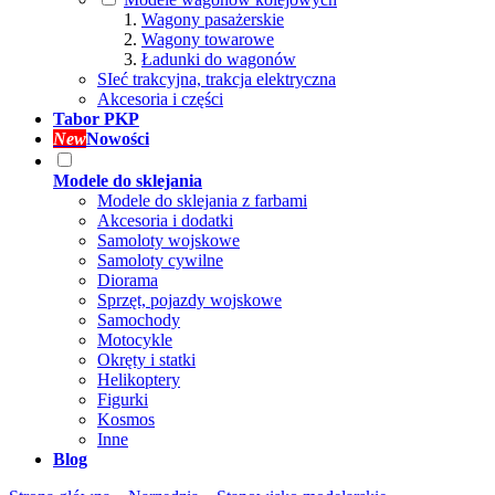
Wagony pasażerskie
Wagony towarowe
Ładunki do wagonów
SIeć trakcyjna, trakcja elektryczna
Akcesoria i części
Tabor PKP
New
Nowości
Modele do sklejania
Modele do sklejania z farbami
Akcesoria i dodatki
Samoloty wojskowe
Samoloty cywilne
Diorama
Sprzęt, pojazdy wojskowe
Samochody
Motocykle
Okręty i statki
Helikoptery
Figurki
Kosmos
Inne
Blog