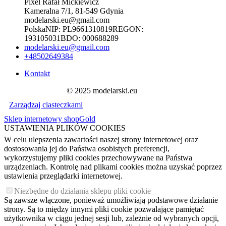
Pixel Rafał Mickiewicz
Kameralna 7/1, 81-549 Gdynia
modelarski.eu@gmail.com
Polska
NIP:
PL9661310819
REGON:
193105031
BDO:
000688289
modelarski.eu@gmail.com
+48502649384
Kontakt
© 2025 modelarski.eu
Zarządzaj ciasteczkami
Sklep internetowy shopGold
USTAWIENIA PLIKÓW COOKIES
W celu ulepszenia zawartości naszej strony internetowej oraz
dostosowania jej do Państwa osobistych preferencji,
wykorzystujemy pliki cookies przechowywane na Państwa
urządzeniach. Kontrolę nad plikami cookies można uzyskać poprzez
ustawienia przeglądarki internetowej.
Niezbędne do działania sklepu pliki cookie
Są zawsze włączone, ponieważ umożliwiają podstawowe działanie
strony. Są to między innymi pliki cookie pozwalające pamiętać
użytkownika w ciągu jednej sesji lub, zależnie od wybranych opcji,