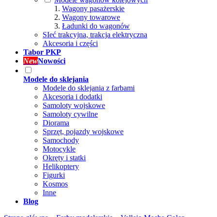
Wagony pasażerskie
Wagony towarowe
Ładunki do wagonów
SIeć trakcyjna, trakcja elektryczna
Akcesoria i części
Tabor PKP
New
Nowości
Modele do sklejania
Modele do sklejania z farbami
Akcesoria i dodatki
Samoloty wojskowe
Samoloty cywilne
Diorama
Sprzęt, pojazdy wojskowe
Samochody
Motocykle
Okręty i statki
Helikoptery
Figurki
Kosmos
Inne
Blog