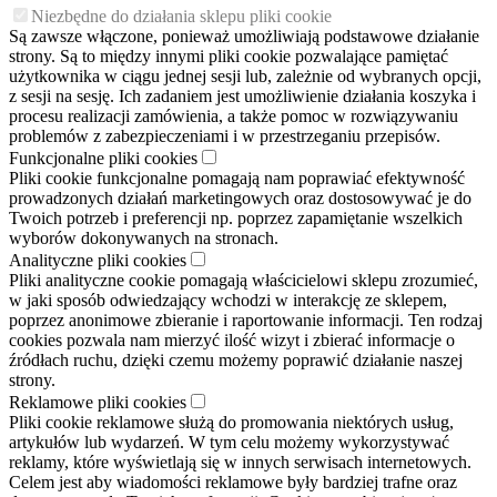
Niezbędne do działania sklepu pliki cookie
Są zawsze włączone, ponieważ umożliwiają podstawowe działanie
strony. Są to między innymi pliki cookie pozwalające pamiętać
użytkownika w ciągu jednej sesji lub, zależnie od wybranych opcji,
z sesji na sesję. Ich zadaniem jest umożliwienie działania koszyka i
procesu realizacji zamówienia, a także pomoc w rozwiązywaniu
problemów z zabezpieczeniami i w przestrzeganiu przepisów.
Funkcjonalne pliki cookies
Pliki cookie funkcjonalne pomagają nam poprawiać efektywność
prowadzonych działań marketingowych oraz dostosowywać je do
Twoich potrzeb i preferencji np. poprzez zapamiętanie wszelkich
wyborów dokonywanych na stronach.
Analityczne pliki cookies
Pliki analityczne cookie pomagają właścicielowi sklepu zrozumieć,
w jaki sposób odwiedzający wchodzi w interakcję ze sklepem,
poprzez anonimowe zbieranie i raportowanie informacji. Ten rodzaj
cookies pozwala nam mierzyć ilość wizyt i zbierać informacje o
źródłach ruchu, dzięki czemu możemy poprawić działanie naszej
strony.
Reklamowe pliki cookies
Pliki cookie reklamowe służą do promowania niektórych usług,
artykułów lub wydarzeń. W tym celu możemy wykorzystywać
reklamy, które wyświetlają się w innych serwisach internetowych.
Celem jest aby wiadomości reklamowe były bardziej trafne oraz