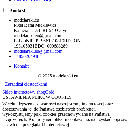
Kontakt
modelarski.eu
Pixel Rafał Mickiewicz
Kameralna 7/1, 81-549 Gdynia
modelarski.eu@gmail.com
Polska
NIP:
PL9661310819
REGON:
193105031
BDO:
000688289
modelarski.eu@gmail.com
+48502649384
Kontakt
© 2025 modelarski.eu
Zarządzaj ciasteczkami
Sklep internetowy shopGold
USTAWIENIA PLIKÓW COOKIES
W celu ulepszenia zawartości naszej strony internetowej oraz
dostosowania jej do Państwa osobistych preferencji,
wykorzystujemy pliki cookies przechowywane na Państwa
urządzeniach. Kontrolę nad plikami cookies można uzyskać poprzez
ustawienia przeglądarki internetowej.