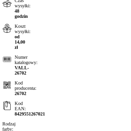
Czas
wysyłki:
48
godzin
Koszt
wysyłki:
od
14,00
zł
Numer
katalogowy:
VALL-
26702
Kod
producenta:
26702
Kod
EAN:
8429551267021
Rodzaj
farby: