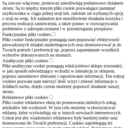
Są zawsze włączone, ponieważ umożliwiają podstawowe działanie
strony. Są to między innymi pliki cookie pozwalające pamiętać
użytkownika w ciągu jednej sesji lub, zależnie od wybranych opcji,
z sesji na sesję. Ich zadaniem jest umożliwienie działania koszyka i
procesu realizacji zamówienia, a także pomoc w rozwiązywaniu
problemów z zabezpieczeniami i w przestrzeganiu przepisów.
Funkcjonalne pliki cookies
Pliki cookie funkcjonalne pomagają nam poprawiać efektywność
prowadzonych działań marketingowych oraz dostosowywać je do
Twoich potrzeb i preferencji np. poprzez zapamiętanie wszelkich
wyborów dokonywanych na stronach.
Analityczne pliki cookies
Pliki analityczne cookie pomagają właścicielowi sklepu zrozumieć,
w jaki sposób odwiedzający wchodzi w interakcję ze sklepem,
poprzez anonimowe zbieranie i raportowanie informacji. Ten rodzaj
cookies pozwala nam mierzyć ilość wizyt i zbierać informacje o
źródłach ruchu, dzięki czemu możemy poprawić działanie naszej
strony.
Reklamowe pliki cookies
Pliki cookie reklamowe służą do promowania niektórych usług,
artykułów lub wydarzeń. W tym celu możemy wykorzystywać
reklamy, które wyświetlają się w innych serwisach internetowych.
Celem jest aby wiadomości reklamowe były bardziej trafne oraz
dostosowane do Twoich preferencji. Cookies zapobiegają też