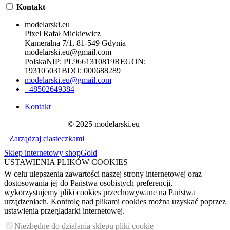
Kontakt
modelarski.eu
Pixel Rafał Mickiewicz
Kameralna 7/1, 81-549 Gdynia
modelarski.eu@gmail.com
Polska
NIP:
PL9661310819
REGON:
193105031
BDO:
000688289
modelarski.eu@gmail.com
+48502649384
Kontakt
© 2025 modelarski.eu
Zarządzaj ciasteczkami
Sklep internetowy shopGold
USTAWIENIA PLIKÓW COOKIES
W celu ulepszenia zawartości naszej strony internetowej oraz
dostosowania jej do Państwa osobistych preferencji,
wykorzystujemy pliki cookies przechowywane na Państwa
urządzeniach. Kontrolę nad plikami cookies można uzyskać poprzez
ustawienia przeglądarki internetowej.
Niezbędne do działania sklepu pliki cookie