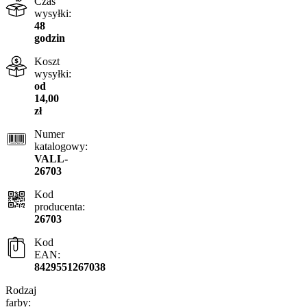
Czas
wysyłki:
48
godzin
Koszt
wysyłki:
od
14,00
zł
Numer
katalogowy:
VALL-
26703
Kod
producenta:
26703
Kod
EAN:
8429551267038
Rodzaj
farby: