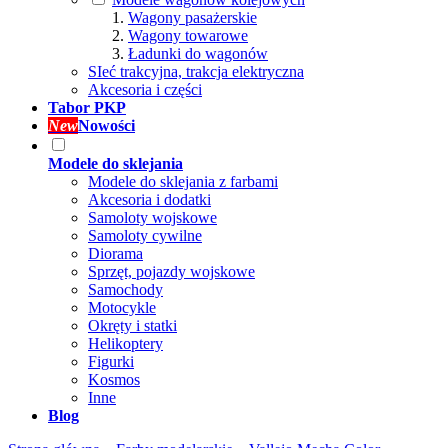
Wagony pasażerskie
Wagony towarowe
Ładunki do wagonów
SIeć trakcyjna, trakcja elektryczna
Akcesoria i części
Tabor PKP
New
Nowości
Modele do sklejania
Modele do sklejania z farbami
Akcesoria i dodatki
Samoloty wojskowe
Samoloty cywilne
Diorama
Sprzęt, pojazdy wojskowe
Samochody
Motocykle
Okręty i statki
Helikoptery
Figurki
Kosmos
Inne
Blog