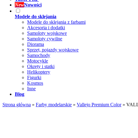
New
Nowości
Modele do sklejania
Modele do sklejania z farbami
Akcesoria i dodatki
Samoloty wojskowe
Samoloty cywilne
Diorama
Sprzęt, pojazdy wojskowe
Samochody
Motocykle
Okręty i statki
Helikoptery
Figurki
Kosmos
Inne
Blog
Strona główna
»
Farby modelarskie
»
Vallejo Premium Color
»
VALLE