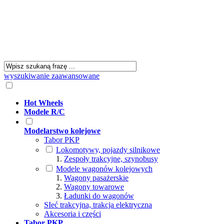
wyszukiwanie zaawansowane
Hot Wheels
Modele R/C
Modelarstwo kolejowe
Tabor PKP
Lokomotywy, pojazdy silnikowe
Zespoły trakcyjne, szynobusy
Modele wagonów kolejowych
Wagony pasażerskie
Wagony towarowe
Ładunki do wagonów
SIeć trakcyjna, trakcja elektryczna
Akcesoria i części
Tabor PKP