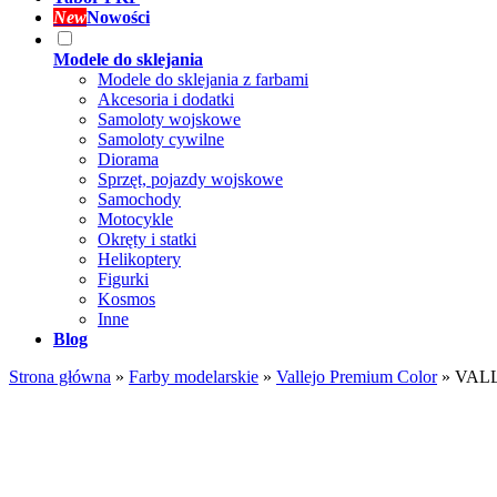
New
Nowości
Modele do sklejania
Modele do sklejania z farbami
Akcesoria i dodatki
Samoloty wojskowe
Samoloty cywilne
Diorama
Sprzęt, pojazdy wojskowe
Samochody
Motocykle
Okręty i statki
Helikoptery
Figurki
Kosmos
Inne
Blog
Strona główna
»
Farby modelarskie
»
Vallejo Premium Color
»
VALLE