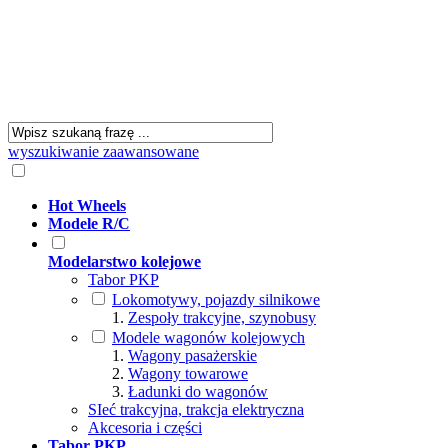
wyszukiwanie zaawansowane
Hot Wheels
Modele R/C
Modelarstwo kolejowe
Tabor PKP
Lokomotywy, pojazdy silnikowe
Zespoły trakcyjne, szynobusy
Modele wagonów kolejowych
Wagony pasażerskie
Wagony towarowe
Ładunki do wagonów
SIeć trakcyjna, trakcja elektryczna
Akcesoria i części
Tabor PKP