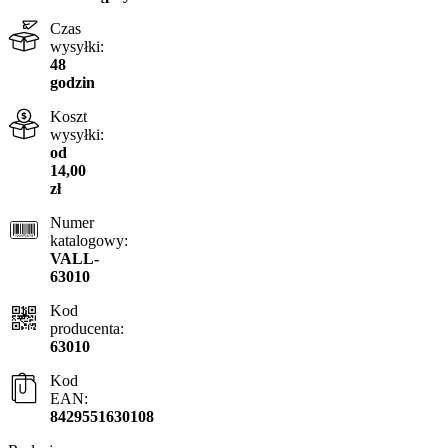
Czas
wysyłki:
48
godzin
Koszt
wysyłki:
od
14,00
zł
Numer
katalogowy:
VALL-
63010
Kod
producenta:
63010
Kod
EAN:
8429551630108