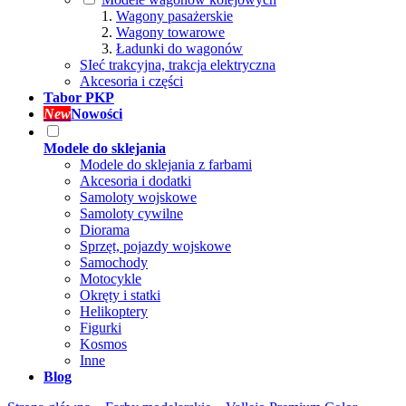
Wagony pasażerskie
Wagony towarowe
Ładunki do wagonów
SIeć trakcyjna, trakcja elektryczna
Akcesoria i części
Tabor PKP
New
Nowości
Modele do sklejania
Modele do sklejania z farbami
Akcesoria i dodatki
Samoloty wojskowe
Samoloty cywilne
Diorama
Sprzęt, pojazdy wojskowe
Samochody
Motocykle
Okręty i statki
Helikoptery
Figurki
Kosmos
Inne
Blog