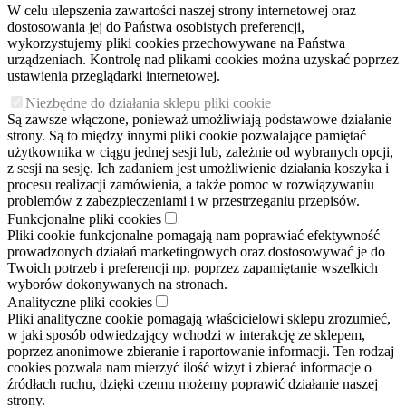
W celu ulepszenia zawartości naszej strony internetowej oraz
dostosowania jej do Państwa osobistych preferencji,
wykorzystujemy pliki cookies przechowywane na Państwa
urządzeniach. Kontrolę nad plikami cookies można uzyskać poprzez
ustawienia przeglądarki internetowej.
Niezbędne do działania sklepu pliki cookie
Są zawsze włączone, ponieważ umożliwiają podstawowe działanie
strony. Są to między innymi pliki cookie pozwalające pamiętać
użytkownika w ciągu jednej sesji lub, zależnie od wybranych opcji,
z sesji na sesję. Ich zadaniem jest umożliwienie działania koszyka i
procesu realizacji zamówienia, a także pomoc w rozwiązywaniu
problemów z zabezpieczeniami i w przestrzeganiu przepisów.
Funkcjonalne pliki cookies
Pliki cookie funkcjonalne pomagają nam poprawiać efektywność
prowadzonych działań marketingowych oraz dostosowywać je do
Twoich potrzeb i preferencji np. poprzez zapamiętanie wszelkich
wyborów dokonywanych na stronach.
Analityczne pliki cookies
Pliki analityczne cookie pomagają właścicielowi sklepu zrozumieć,
w jaki sposób odwiedzający wchodzi w interakcję ze sklepem,
poprzez anonimowe zbieranie i raportowanie informacji. Ten rodzaj
cookies pozwala nam mierzyć ilość wizyt i zbierać informacje o
źródłach ruchu, dzięki czemu możemy poprawić działanie naszej
strony.