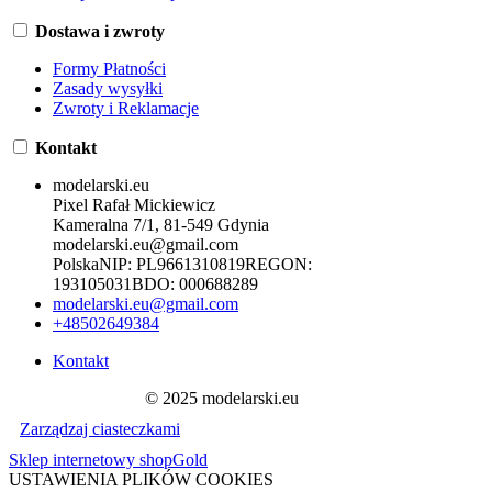
Dostawa i zwroty
Formy Płatności
Zasady wysyłki
Zwroty i Reklamacje
Kontakt
modelarski.eu
Pixel Rafał Mickiewicz
Kameralna 7/1, 81-549 Gdynia
modelarski.eu@gmail.com
Polska
NIP:
PL9661310819
REGON:
193105031
BDO:
000688289
modelarski.eu@gmail.com
+48502649384
Kontakt
© 2025 modelarski.eu
Zarządzaj ciasteczkami
Sklep internetowy shopGold
USTAWIENIA PLIKÓW COOKIES