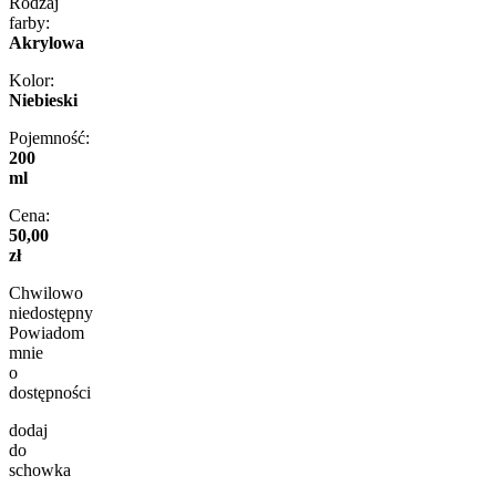
Rodzaj
farby:
Akrylowa
Kolor:
Niebieski
Pojemność:
200
ml
Cena:
50,00
zł
Chwilowo
niedostępny
Powiadom
mnie
o
dostępności
dodaj
do
schowka