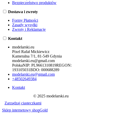
Bezpieczeństwo produktów
Dostawa i zwroty
Formy Płatności
Zasady wysyłki
Zwroty i Reklamacje
Kontakt
modelarski.eu
Pixel Rafał Mickiewicz
Kameralna 7/1, 81-549 Gdynia
modelarski.eu@gmail.com
Polska
NIP:
PL9661310819
REGON:
193105031
BDO:
000688289
modelarski.eu@gmail.com
+48502649384
Kontakt
© 2025 modelarski.eu
Zarządzaj ciasteczkami
Sklep internetowy shopGold