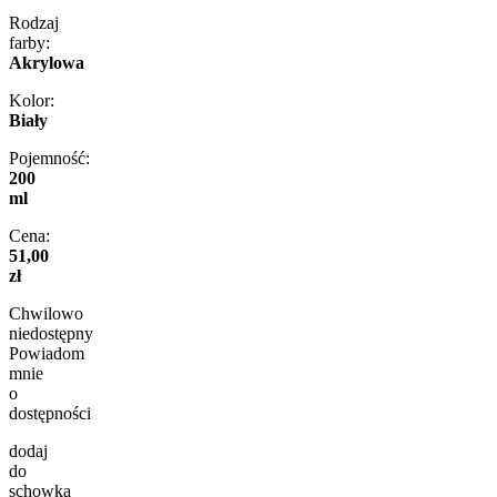
Rodzaj
farby:
Akrylowa
Kolor:
Biały
Pojemność:
200
ml
Cena:
51,00
zł
Chwilowo
niedostępny
Powiadom
mnie
o
dostępności
dodaj
do
schowka