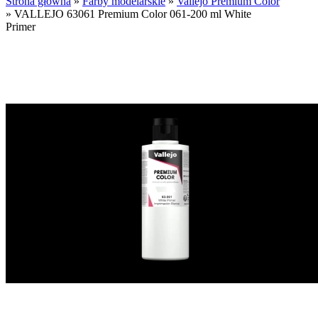
Strona główna
»
Farby modelarskie
»
Vallejo Premium Color
»
VALLEJO 63061 Premium Color 061-200 ml White
Primer