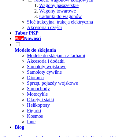
Wagony pasażerskie
Wagony towarowe
Ładunki do wagonów
SIeć trakcyjna, trakcja elektryczna
Akcesoria i części
Tabor PKP
New
Nowości
Modele do sklejania
Modele do sklejania z farbami
Akcesoria i dodatki
Samoloty wojskowe
Samoloty cywilne
Diorama
Sprzęt, pojazdy wojskowe
Samochody
Motocykle
Okręty i statki
Helikoptery
Figurki
Kosmos
Inne
Blog