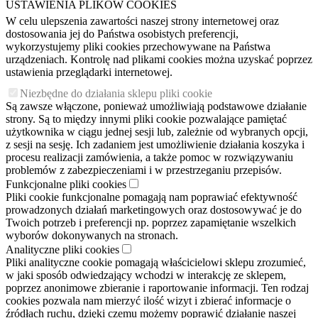
USTAWIENIA PLIKÓW COOKIES
W celu ulepszenia zawartości naszej strony internetowej oraz
dostosowania jej do Państwa osobistych preferencji,
wykorzystujemy pliki cookies przechowywane na Państwa
urządzeniach. Kontrolę nad plikami cookies można uzyskać poprzez
ustawienia przeglądarki internetowej.
Niezbędne do działania sklepu pliki cookie
Są zawsze włączone, ponieważ umożliwiają podstawowe działanie
strony. Są to między innymi pliki cookie pozwalające pamiętać
użytkownika w ciągu jednej sesji lub, zależnie od wybranych opcji,
z sesji na sesję. Ich zadaniem jest umożliwienie działania koszyka i
procesu realizacji zamówienia, a także pomoc w rozwiązywaniu
problemów z zabezpieczeniami i w przestrzeganiu przepisów.
Funkcjonalne pliki cookies
Pliki cookie funkcjonalne pomagają nam poprawiać efektywność
prowadzonych działań marketingowych oraz dostosowywać je do
Twoich potrzeb i preferencji np. poprzez zapamiętanie wszelkich
wyborów dokonywanych na stronach.
Analityczne pliki cookies
Pliki analityczne cookie pomagają właścicielowi sklepu zrozumieć,
w jaki sposób odwiedzający wchodzi w interakcję ze sklepem,
poprzez anonimowe zbieranie i raportowanie informacji. Ten rodzaj
cookies pozwala nam mierzyć ilość wizyt i zbierać informacje o
źródłach ruchu, dzięki czemu możemy poprawić działanie naszej