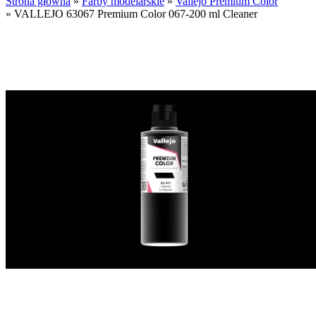
Strona główna
»
Farby modelarskie
»
Vallejo Premium Color
»
VALLEJO 63067 Premium Color 067-200 ml Cleaner