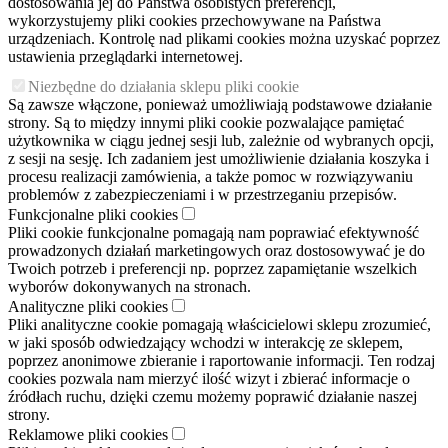
dostosowania jej do Państwa osobistych preferencji,
wykorzystujemy pliki cookies przechowywane na Państwa
urządzeniach. Kontrolę nad plikami cookies można uzyskać poprzez
ustawienia przeglądarki internetowej.
Niezbędne do działania sklepu pliki cookie
Są zawsze włączone, ponieważ umożliwiają podstawowe działanie
strony. Są to między innymi pliki cookie pozwalające pamiętać
użytkownika w ciągu jednej sesji lub, zależnie od wybranych opcji,
z sesji na sesję. Ich zadaniem jest umożliwienie działania koszyka i
procesu realizacji zamówienia, a także pomoc w rozwiązywaniu
problemów z zabezpieczeniami i w przestrzeganiu przepisów.
Funkcjonalne pliki cookies
Pliki cookie funkcjonalne pomagają nam poprawiać efektywność
prowadzonych działań marketingowych oraz dostosowywać je do
Twoich potrzeb i preferencji np. poprzez zapamiętanie wszelkich
wyborów dokonywanych na stronach.
Analityczne pliki cookies
Pliki analityczne cookie pomagają właścicielowi sklepu zrozumieć,
w jaki sposób odwiedzający wchodzi w interakcję ze sklepem,
poprzez anonimowe zbieranie i raportowanie informacji. Ten rodzaj
cookies pozwala nam mierzyć ilość wizyt i zbierać informacje o
źródłach ruchu, dzięki czemu możemy poprawić działanie naszej
strony.
Reklamowe pliki cookies