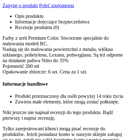
Zapytaj o produkt
Poleć znajomemu
Opis produktu
Informacje dotyczące bezpieczeństwa
Recenzje produktu (0)
Farby z serii Premium Color. Stworzone specjalnie do
malowania modeli RC.
Nadają się do malowania powierzchni z metalu, włókna
szklanego, polietylenu, Lexanu, poliwęglanu. Są też odporne
na działanie paliwa Nitro do 35%
Pojemność 200 ml
Opakowanie zbiorcze: 6 szt. Cena za 1 szt.
Informacje handlowe
Produkt przeznaczony dla osób powyżej 14 roku życia
Zawiera małe elementy, które mogą zostać połknięte.
Nikt jeszcze nie napisał recenzji do tego produktu. Bądź
pierwszy i napisz recenzję.
Tylko zarejestrowani klienci mogą pisać recenzje do
produktów. Jeżeli posiadasz konto w naszym sklepie zaloguj
się na nie, jeżeli nie załóż bezpłatne konto i napisz recenzję.