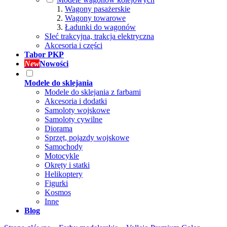
Wagony pasażerskie
Wagony towarowe
Ładunki do wagonów
SIeć trakcyjna, trakcja elektryczna
Akcesoria i części
Tabor PKP
New
Nowości
Modele do sklejania
Modele do sklejania z farbami
Akcesoria i dodatki
Samoloty wojskowe
Samoloty cywilne
Diorama
Sprzęt, pojazdy wojskowe
Samochody
Motocykle
Okręty i statki
Helikoptery
Figurki
Kosmos
Inne
Blog