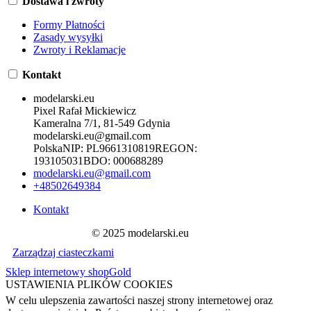
Dostawa i zwroty
Formy Płatności
Zasady wysyłki
Zwroty i Reklamacje
Kontakt
modelarski.eu
Pixel Rafał Mickiewicz
Kameralna 7/1, 81-549 Gdynia
modelarski.eu@gmail.com
Polska
NIP:
PL9661310819
REGON:
193105031
BDO:
000688289
modelarski.eu@gmail.com
+48502649384
Kontakt
© 2025 modelarski.eu
Zarządzaj ciasteczkami
Sklep internetowy shopGold
USTAWIENIA PLIKÓW COOKIES
W celu ulepszenia zawartości naszej strony internetowej oraz