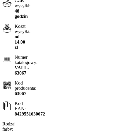
Czas
wysyłki:
48
godzin
Koszt
wysyłki:
od
14,00
zł
Numer
katalogowy:
VALL-
63067
Kod
producenta:
63067
Kod
EAN:
8429551630672
Rodzaj
farby: