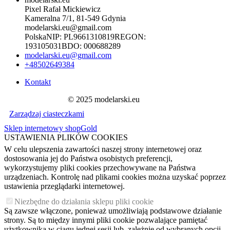
Pixel Rafał Mickiewicz
Kameralna 7/1, 81-549 Gdynia
modelarski.eu@gmail.com
Polska
NIP:
PL9661310819
REGON:
193105031
BDO:
000688289
modelarski.eu@gmail.com
+48502649384
Kontakt
© 2025 modelarski.eu
Zarządzaj ciasteczkami
Sklep internetowy shopGold
USTAWIENIA PLIKÓW COOKIES
W celu ulepszenia zawartości naszej strony internetowej oraz
dostosowania jej do Państwa osobistych preferencji,
wykorzystujemy pliki cookies przechowywane na Państwa
urządzeniach. Kontrolę nad plikami cookies można uzyskać poprzez
ustawienia przeglądarki internetowej.
Niezbędne do działania sklepu pliki cookie
Są zawsze włączone, ponieważ umożliwiają podstawowe działanie
strony. Są to między innymi pliki cookie pozwalające pamiętać
użytkownika w ciągu jednej sesji lub, zależnie od wybranych opcji,