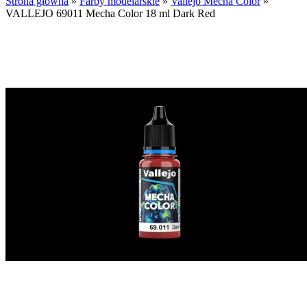
Strona główna
»
Farby modelarskie
»
Vallejo Mecha Color
»
VALLEJO 69011 Mecha Color 18 ml Dark Red