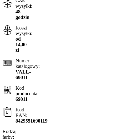
Czas
wysyłki:
48
godzin
Koszt
wysyłki:
od
14,00
zł
Numer
katalogowy:
VALL-
69011
Kod
producenta:
69011
Kod
EAN:
8429551690119
Rodzaj
farby: