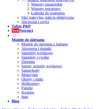
Wagony pasażerskie
Wagony towarowe
Ładunki do wagonów
SIeć trakcyjna, trakcja elektryczna
Akcesoria i części
Tabor PKP
New
Nowości
Modele do sklejania
Modele do sklejania z farbami
Akcesoria i dodatki
Samoloty wojskowe
Samoloty cywilne
Diorama
Sprzęt, pojazdy wojskowe
Samochody
Motocykle
Okręty i statki
Helikoptery
Figurki
Kosmos
Inne
Blog