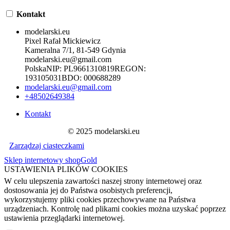
Kontakt
modelarski.eu
Pixel Rafał Mickiewicz
Kameralna 7/1, 81-549 Gdynia
modelarski.eu@gmail.com
Polska
NIP:
PL9661310819
REGON:
193105031
BDO:
000688289
modelarski.eu@gmail.com
+48502649384
Kontakt
© 2025 modelarski.eu
Zarządzaj ciasteczkami
Sklep internetowy shopGold
USTAWIENIA PLIKÓW COOKIES
W celu ulepszenia zawartości naszej strony internetowej oraz
dostosowania jej do Państwa osobistych preferencji,
wykorzystujemy pliki cookies przechowywane na Państwa
urządzeniach. Kontrolę nad plikami cookies można uzyskać poprzez
ustawienia przeglądarki internetowej.