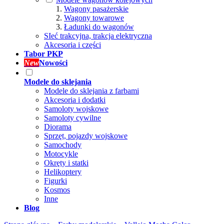
Wagony pasażerskie
Wagony towarowe
Ładunki do wagonów
SIeć trakcyjna, trakcja elektryczna
Akcesoria i części
Tabor PKP
New
Nowości
Modele do sklejania
Modele do sklejania z farbami
Akcesoria i dodatki
Samoloty wojskowe
Samoloty cywilne
Diorama
Sprzęt, pojazdy wojskowe
Samochody
Motocykle
Okręty i statki
Helikoptery
Figurki
Kosmos
Inne
Blog