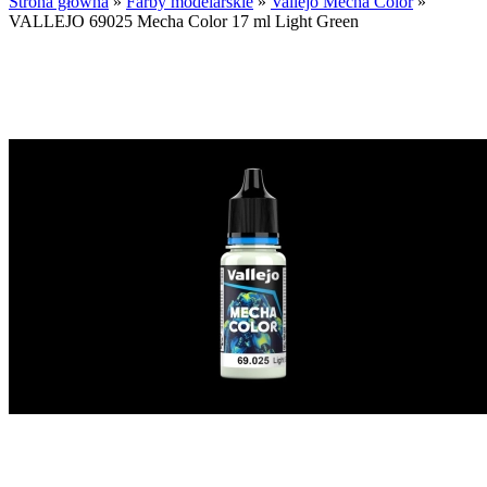
Strona główna
»
Farby modelarskie
»
Vallejo Mecha Color
»
VALLEJO 69025 Mecha Color 17 ml Light Green