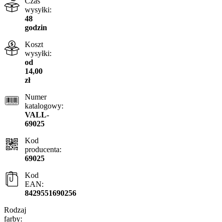
Czas
wysyłki:
48
godzin
Koszt
wysyłki:
od
14,00
zł
Numer
katalogowy:
VALL-
69025
Kod
producenta:
69025
Kod
EAN:
8429551690256
Rodzaj
farby: