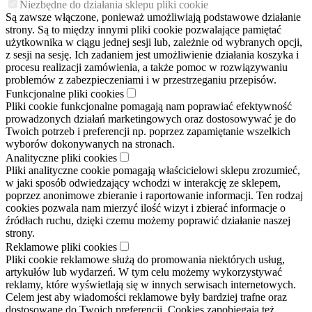
Niezbędne do działania sklepu pliki cookie
Są zawsze włączone, ponieważ umożliwiają podstawowe działanie
strony. Są to między innymi pliki cookie pozwalające pamiętać
użytkownika w ciągu jednej sesji lub, zależnie od wybranych opcji,
z sesji na sesję. Ich zadaniem jest umożliwienie działania koszyka i
procesu realizacji zamówienia, a także pomoc w rozwiązywaniu
problemów z zabezpieczeniami i w przestrzeganiu przepisów.
Funkcjonalne pliki cookies
Pliki cookie funkcjonalne pomagają nam poprawiać efektywność
prowadzonych działań marketingowych oraz dostosowywać je do
Twoich potrzeb i preferencji np. poprzez zapamiętanie wszelkich
wyborów dokonywanych na stronach.
Analityczne pliki cookies
Pliki analityczne cookie pomagają właścicielowi sklepu zrozumieć,
w jaki sposób odwiedzający wchodzi w interakcję ze sklepem,
poprzez anonimowe zbieranie i raportowanie informacji. Ten rodzaj
cookies pozwala nam mierzyć ilość wizyt i zbierać informacje o
źródłach ruchu, dzięki czemu możemy poprawić działanie naszej
strony.
Reklamowe pliki cookies
Pliki cookie reklamowe służą do promowania niektórych usług,
artykułów lub wydarzeń. W tym celu możemy wykorzystywać
reklamy, które wyświetlają się w innych serwisach internetowych.
Celem jest aby wiadomości reklamowe były bardziej trafne oraz
dostosowane do Twoich preferencji. Cookies zapobiegają też