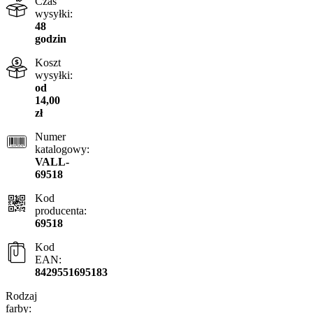
Czas
wysyłki:
48
godzin
Koszt
wysyłki:
od
14,00
zł
Numer
katalogowy:
VALL-
69518
Kod
producenta:
69518
Kod
EAN:
8429551695183
Rodzaj
farby: