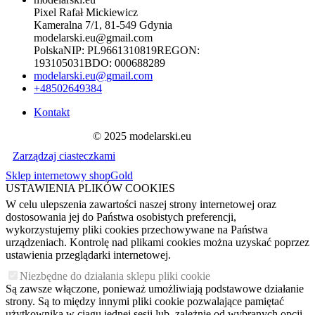
Pixel Rafał Mickiewicz
Kameralna 7/1, 81-549 Gdynia
modelarski.eu@gmail.com
Polska
NIP:
PL9661310819
REGON:
193105031
BDO:
000688289
modelarski.eu@gmail.com
+48502649384
Kontakt
© 2025 modelarski.eu
Zarządzaj ciasteczkami
Sklep internetowy shopGold
USTAWIENIA PLIKÓW COOKIES
W celu ulepszenia zawartości naszej strony internetowej oraz
dostosowania jej do Państwa osobistych preferencji,
wykorzystujemy pliki cookies przechowywane na Państwa
urządzeniach. Kontrolę nad plikami cookies można uzyskać poprzez
ustawienia przeglądarki internetowej.
Niezbędne do działania sklepu pliki cookie
Są zawsze włączone, ponieważ umożliwiają podstawowe działanie
strony. Są to między innymi pliki cookie pozwalające pamiętać
użytkownika w ciągu jednej sesji lub, zależnie od wybranych opcji,