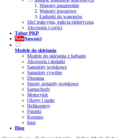
Wagony pasażerskie
Wagony towarowe
Ładunki do wagonów
SIeć trakcyjna, trakcja elektryczna
Akcesoria i części
Tabor PKP
New
Nowości
Modele do sklejania
Modele do sklejania z farbami
Akcesoria i dodatki
Samoloty wojskowe
Samoloty cywilne
Diorama
Sprzęt, pojazdy wojskowe
Samochody
Motocykle
Okręty i statki
Helikoptery
Figurki
Kosmos
Inne
Blog