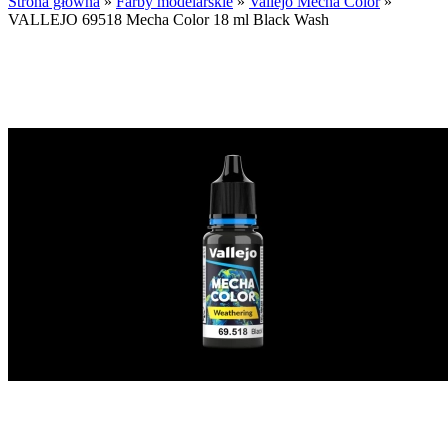
Strona główna
»
Farby modelarskie
»
Vallejo Mecha Color
»
VALLEJO 69518 Mecha Color 18 ml Black Wash