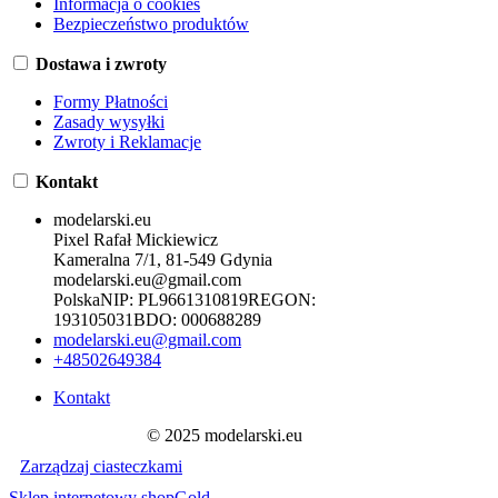
Informacja o cookies
Bezpieczeństwo produktów
Dostawa i zwroty
Formy Płatności
Zasady wysyłki
Zwroty i Reklamacje
Kontakt
modelarski.eu
Pixel Rafał Mickiewicz
Kameralna 7/1, 81-549 Gdynia
modelarski.eu@gmail.com
Polska
NIP:
PL9661310819
REGON:
193105031
BDO:
000688289
modelarski.eu@gmail.com
+48502649384
Kontakt
© 2025 modelarski.eu
Zarządzaj ciasteczkami
Sklep internetowy shopGold