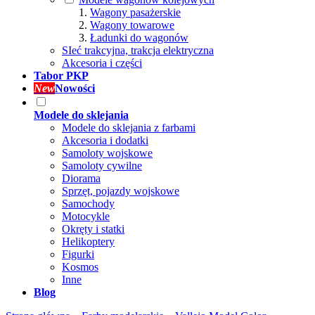
Wagony pasażerskie
Wagony towarowe
Ładunki do wagonów
SIeć trakcyjna, trakcja elektryczna
Akcesoria i części
Tabor PKP
New
Nowości
Modele do sklejania
Modele do sklejania z farbami
Akcesoria i dodatki
Samoloty wojskowe
Samoloty cywilne
Diorama
Sprzęt, pojazdy wojskowe
Samochody
Motocykle
Okręty i statki
Helikoptery
Figurki
Kosmos
Inne
Blog