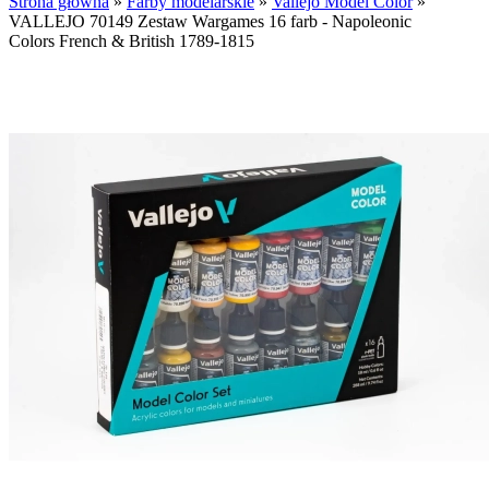
Strona główna
»
Farby modelarskie
»
Vallejo Model Color
»
VALLEJO 70149 Zestaw Wargames 16 farb - Napoleonic
Colors French & British 1789-1815