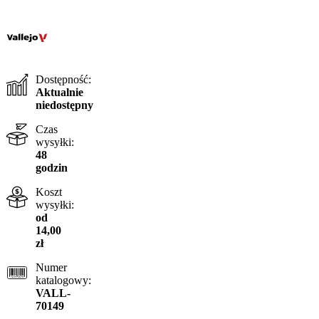
Dostępność:
Aktualnie
niedostępny
Czas
wysyłki:
48
godzin
Koszt
wysyłki:
od
14,00
zł
Numer
katalogowy:
VALL-
70149