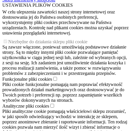
USTAWIENIA PLIKÓW COOKIES
W celu ulepszenia zawartości naszej strony internetowej oraz
dostosowania jej do Państwa osobistych preferencji,
wykorzystujemy pliki cookies przechowywane na Państwa
urządzeniach. Kontrolę nad plikami cookies można uzyskać poprzez
ustawienia przeglądarki internetowej.
Niezbędne do działania sklepu pliki cookie
Są zawsze włączone, ponieważ umożliwiają podstawowe działanie
strony. Są to między innymi pliki cookie pozwalające pamiętać
użytkownika w ciągu jednej sesji lub, zależnie od wybranych opcji,
z sesji na sesję. Ich zadaniem jest umożliwienie działania koszyka i
procesu realizacji zamówienia, a także pomoc w rozwiązywaniu
problemów z zabezpieczeniami i w przestrzeganiu przepisów.
Funkcjonalne pliki cookies
Pliki cookie funkcjonalne pomagają nam poprawiać efektywność
prowadzonych działań marketingowych oraz dostosowywać je do
Twoich potrzeb i preferencji np. poprzez zapamiętanie wszelkich
wyborów dokonywanych na stronach.
Analityczne pliki cookies
Pliki analityczne cookie pomagają właścicielowi sklepu zrozumieć,
w jaki sposób odwiedzający wchodzi w interakcję ze sklepem,
poprzez anonimowe zbieranie i raportowanie informacji. Ten rodzaj
cookies pozwala nam mierzyć ilość wizyt i zbierać informacje o