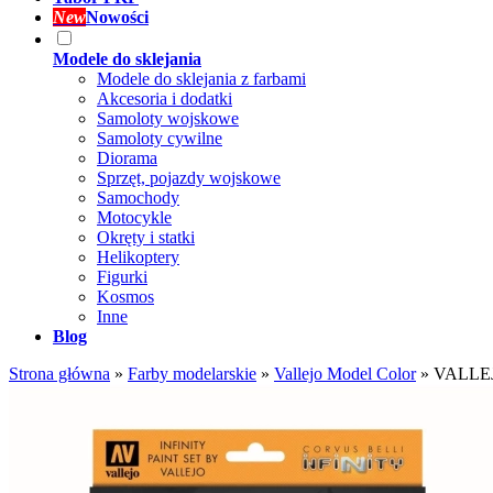
New
Nowości
Modele do sklejania
Modele do sklejania z farbami
Akcesoria i dodatki
Samoloty wojskowe
Samoloty cywilne
Diorama
Sprzęt, pojazdy wojskowe
Samochody
Motocykle
Okręty i statki
Helikoptery
Figurki
Kosmos
Inne
Blog
Strona główna
»
Farby modelarskie
»
Vallejo Model Color
»
VALLEJO