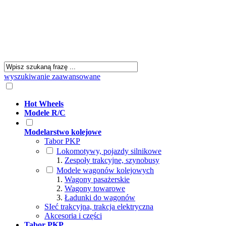
wyszukiwanie zaawansowane
Hot Wheels
Modele R/C
Modelarstwo kolejowe
Tabor PKP
Lokomotywy, pojazdy silnikowe
Zespoły trakcyjne, szynobusy
Modele wagonów kolejowych
Wagony pasażerskie
Wagony towarowe
Ładunki do wagonów
SIeć trakcyjna, trakcja elektryczna
Akcesoria i części
Tabor PKP