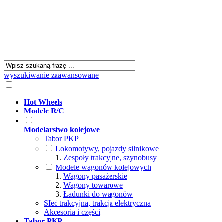
wyszukiwanie zaawansowane
Hot Wheels
Modele R/C
Modelarstwo kolejowe
Tabor PKP
Lokomotywy, pojazdy silnikowe
Zespoły trakcyjne, szynobusy
Modele wagonów kolejowych
Wagony pasażerskie
Wagony towarowe
Ładunki do wagonów
SIeć trakcyjna, trakcja elektryczna
Akcesoria i części
Tabor PKP