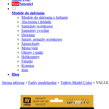
New
Nowości
Modele do sklejania
Modele do sklejania z farbami
Akcesoria i dodatki
Samoloty wojskowe
Samoloty cywilne
Diorama
Sprzęt, pojazdy wojskowe
Samochody
Motocykle
Okręty i statki
Helikoptery
Figurki
Kosmos
Inne
Blog
Strona główna
»
Farby modelarskie
»
Vallejo Model Color
»
VALLEJO