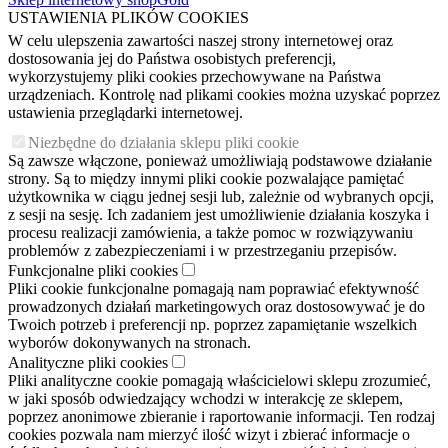
USTAWIENIA PLIKÓW COOKIES
W celu ulepszenia zawartości naszej strony internetowej oraz
dostosowania jej do Państwa osobistych preferencji,
wykorzystujemy pliki cookies przechowywane na Państwa
urządzeniach. Kontrolę nad plikami cookies można uzyskać poprzez
ustawienia przeglądarki internetowej.
Niezbędne do działania sklepu pliki cookie
Są zawsze włączone, ponieważ umożliwiają podstawowe działanie
strony. Są to między innymi pliki cookie pozwalające pamiętać
użytkownika w ciągu jednej sesji lub, zależnie od wybranych opcji,
z sesji na sesję. Ich zadaniem jest umożliwienie działania koszyka i
procesu realizacji zamówienia, a także pomoc w rozwiązywaniu
problemów z zabezpieczeniami i w przestrzeganiu przepisów.
Funkcjonalne pliki cookies
Pliki cookie funkcjonalne pomagają nam poprawiać efektywność
prowadzonych działań marketingowych oraz dostosowywać je do
Twoich potrzeb i preferencji np. poprzez zapamiętanie wszelkich
wyborów dokonywanych na stronach.
Analityczne pliki cookies
Pliki analityczne cookie pomagają właścicielowi sklepu zrozumieć,
w jaki sposób odwiedzający wchodzi w interakcję ze sklepem,
poprzez anonimowe zbieranie i raportowanie informacji. Ten rodzaj
cookies pozwala nam mierzyć ilość wizyt i zbierać informacje o