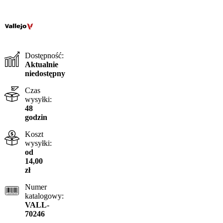
Dostępność:
Aktualnie
niedostępny
Czas
wysyłki:
48
godzin
Koszt
wysyłki:
od
14,00
zł
Numer
katalogowy:
VALL-
70246