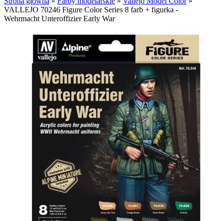
Strona główna
»
Farby modelarskie
»
Vallejo Model Color
»
VALLEJO 70246 Figure Color Series 8 farb + figurka -
Wehrmacht Unteroffizier Early War