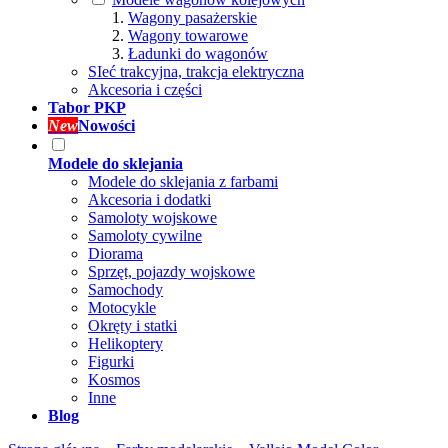
Wagony pasażerskie
Wagony towarowe
Ładunki do wagonów
SIeć trakcyjna, trakcja elektryczna
Akcesoria i części
Tabor PKP
New
Nowości
Modele do sklejania
Modele do sklejania z farbami
Akcesoria i dodatki
Samoloty wojskowe
Samoloty cywilne
Diorama
Sprzęt, pojazdy wojskowe
Samochody
Motocykle
Okręty i statki
Helikoptery
Figurki
Kosmos
Inne
Blog