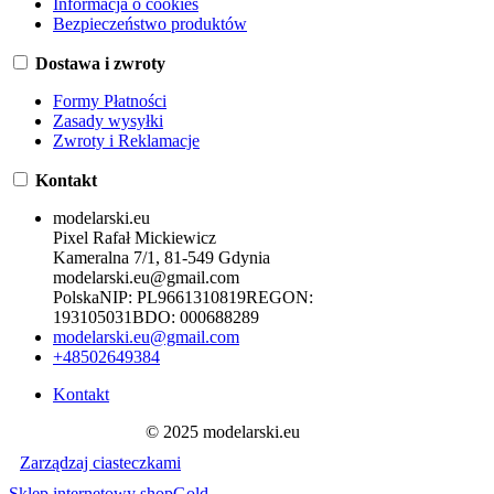
Informacja o cookies
Bezpieczeństwo produktów
Dostawa i zwroty
Formy Płatności
Zasady wysyłki
Zwroty i Reklamacje
Kontakt
modelarski.eu
Pixel Rafał Mickiewicz
Kameralna 7/1, 81-549 Gdynia
modelarski.eu@gmail.com
Polska
NIP:
PL9661310819
REGON:
193105031
BDO:
000688289
modelarski.eu@gmail.com
+48502649384
Kontakt
© 2025 modelarski.eu
Zarządzaj ciasteczkami
Sklep internetowy shopGold