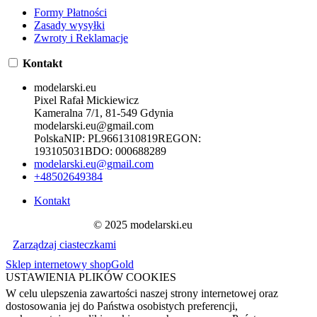
Formy Płatności
Zasady wysyłki
Zwroty i Reklamacje
Kontakt
modelarski.eu
Pixel Rafał Mickiewicz
Kameralna 7/1, 81-549 Gdynia
modelarski.eu@gmail.com
Polska
NIP:
PL9661310819
REGON:
193105031
BDO:
000688289
modelarski.eu@gmail.com
+48502649384
Kontakt
© 2025 modelarski.eu
Zarządzaj ciasteczkami
Sklep internetowy shopGold
USTAWIENIA PLIKÓW COOKIES
W celu ulepszenia zawartości naszej strony internetowej oraz
dostosowania jej do Państwa osobistych preferencji,