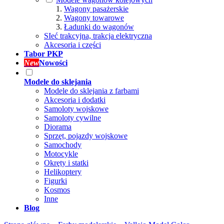
Wagony pasażerskie
Wagony towarowe
Ładunki do wagonów
SIeć trakcyjna, trakcja elektryczna
Akcesoria i części
Tabor PKP
New
Nowości
Modele do sklejania
Modele do sklejania z farbami
Akcesoria i dodatki
Samoloty wojskowe
Samoloty cywilne
Diorama
Sprzęt, pojazdy wojskowe
Samochody
Motocykle
Okręty i statki
Helikoptery
Figurki
Kosmos
Inne
Blog