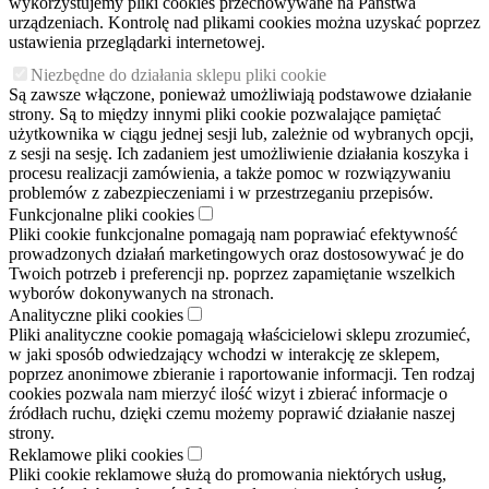
wykorzystujemy pliki cookies przechowywane na Państwa
urządzeniach. Kontrolę nad plikami cookies można uzyskać poprzez
ustawienia przeglądarki internetowej.
Niezbędne do działania sklepu pliki cookie
Są zawsze włączone, ponieważ umożliwiają podstawowe działanie
strony. Są to między innymi pliki cookie pozwalające pamiętać
użytkownika w ciągu jednej sesji lub, zależnie od wybranych opcji,
z sesji na sesję. Ich zadaniem jest umożliwienie działania koszyka i
procesu realizacji zamówienia, a także pomoc w rozwiązywaniu
problemów z zabezpieczeniami i w przestrzeganiu przepisów.
Funkcjonalne pliki cookies
Pliki cookie funkcjonalne pomagają nam poprawiać efektywność
prowadzonych działań marketingowych oraz dostosowywać je do
Twoich potrzeb i preferencji np. poprzez zapamiętanie wszelkich
wyborów dokonywanych na stronach.
Analityczne pliki cookies
Pliki analityczne cookie pomagają właścicielowi sklepu zrozumieć,
w jaki sposób odwiedzający wchodzi w interakcję ze sklepem,
poprzez anonimowe zbieranie i raportowanie informacji. Ten rodzaj
cookies pozwala nam mierzyć ilość wizyt i zbierać informacje o
źródłach ruchu, dzięki czemu możemy poprawić działanie naszej
strony.
Reklamowe pliki cookies
Pliki cookie reklamowe służą do promowania niektórych usług,