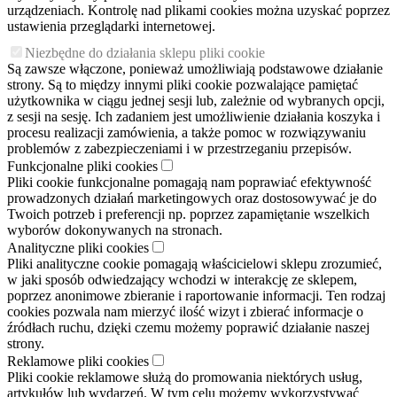
urządzeniach. Kontrolę nad plikami cookies można uzyskać poprzez
ustawienia przeglądarki internetowej.
Niezbędne do działania sklepu pliki cookie
Są zawsze włączone, ponieważ umożliwiają podstawowe działanie
strony. Są to między innymi pliki cookie pozwalające pamiętać
użytkownika w ciągu jednej sesji lub, zależnie od wybranych opcji,
z sesji na sesję. Ich zadaniem jest umożliwienie działania koszyka i
procesu realizacji zamówienia, a także pomoc w rozwiązywaniu
problemów z zabezpieczeniami i w przestrzeganiu przepisów.
Funkcjonalne pliki cookies
Pliki cookie funkcjonalne pomagają nam poprawiać efektywność
prowadzonych działań marketingowych oraz dostosowywać je do
Twoich potrzeb i preferencji np. poprzez zapamiętanie wszelkich
wyborów dokonywanych na stronach.
Analityczne pliki cookies
Pliki analityczne cookie pomagają właścicielowi sklepu zrozumieć,
w jaki sposób odwiedzający wchodzi w interakcję ze sklepem,
poprzez anonimowe zbieranie i raportowanie informacji. Ten rodzaj
cookies pozwala nam mierzyć ilość wizyt i zbierać informacje o
źródłach ruchu, dzięki czemu możemy poprawić działanie naszej
strony.
Reklamowe pliki cookies
Pliki cookie reklamowe służą do promowania niektórych usług,
artykułów lub wydarzeń. W tym celu możemy wykorzystywać