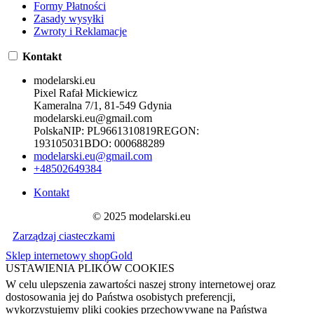
Formy Płatności
Zasady wysyłki
Zwroty i Reklamacje
Kontakt
modelarski.eu
Pixel Rafał Mickiewicz
Kameralna 7/1, 81-549 Gdynia
modelarski.eu@gmail.com
Polska
NIP:
PL9661310819
REGON:
193105031
BDO:
000688289
modelarski.eu@gmail.com
+48502649384
Kontakt
© 2025 modelarski.eu
Zarządzaj ciasteczkami
Sklep internetowy shopGold
USTAWIENIA PLIKÓW COOKIES
W celu ulepszenia zawartości naszej strony internetowej oraz
dostosowania jej do Państwa osobistych preferencji,
wykorzystujemy pliki cookies przechowywane na Państwa