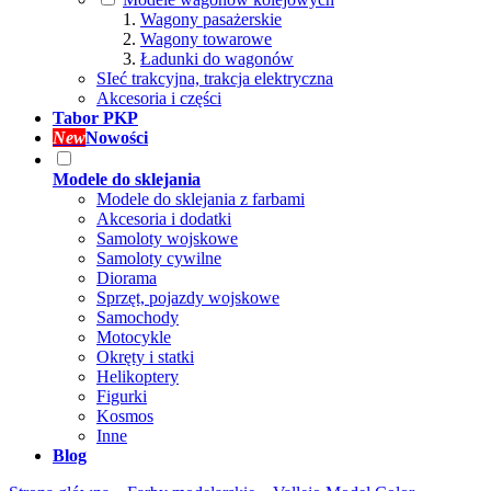
Wagony pasażerskie
Wagony towarowe
Ładunki do wagonów
SIeć trakcyjna, trakcja elektryczna
Akcesoria i części
Tabor PKP
New
Nowości
Modele do sklejania
Modele do sklejania z farbami
Akcesoria i dodatki
Samoloty wojskowe
Samoloty cywilne
Diorama
Sprzęt, pojazdy wojskowe
Samochody
Motocykle
Okręty i statki
Helikoptery
Figurki
Kosmos
Inne
Blog