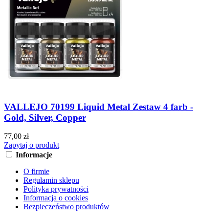
VALLEJO 70199 Liquid Metal Zestaw 4 farb -
Gold, Silver, Copper
77,00 zł
Zapytaj o produkt
Informacje
O firmie
Regulamin sklepu
Polityka prywatności
Informacja o cookies
Bezpieczeństwo produktów