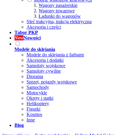
Wagony pasażerskie
Wagony towarowe
Ładunki do wagonów
SIeć trakcyjna, trakcja elektryczna
Akcesoria i części
Tabor PKP
New
Nowości
Modele do sklejania
Modele do sklejania z farbami
Akcesoria i dodatki
Samoloty wojskowe
Samoloty cywilne
Diorama
Sprzęt, pojazdy wojskowe
Samochody
Motocykle
Okręty i statki
Helikoptery
Figurki
Kosmos
Inne
Blog