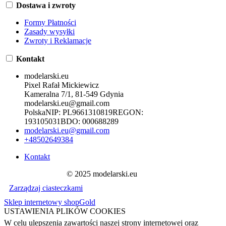
Dostawa i zwroty
Formy Płatności
Zasady wysyłki
Zwroty i Reklamacje
Kontakt
modelarski.eu
Pixel Rafał Mickiewicz
Kameralna 7/1, 81-549 Gdynia
modelarski.eu@gmail.com
Polska
NIP:
PL9661310819
REGON:
193105031
BDO:
000688289
modelarski.eu@gmail.com
+48502649384
Kontakt
© 2025 modelarski.eu
Zarządzaj ciasteczkami
Sklep internetowy shopGold
USTAWIENIA PLIKÓW COOKIES
W celu ulepszenia zawartości naszej strony internetowej oraz