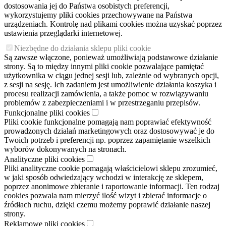
dostosowania jej do Państwa osobistych preferencji,
wykorzystujemy pliki cookies przechowywane na Państwa
urządzeniach. Kontrolę nad plikami cookies można uzyskać poprzez
ustawienia przeglądarki internetowej.
Niezbędne do działania sklepu pliki cookie
Są zawsze włączone, ponieważ umożliwiają podstawowe działanie
strony. Są to między innymi pliki cookie pozwalające pamiętać
użytkownika w ciągu jednej sesji lub, zależnie od wybranych opcji,
z sesji na sesję. Ich zadaniem jest umożliwienie działania koszyka i
procesu realizacji zamówienia, a także pomoc w rozwiązywaniu
problemów z zabezpieczeniami i w przestrzeganiu przepisów.
Funkcjonalne pliki cookies
Pliki cookie funkcjonalne pomagają nam poprawiać efektywność
prowadzonych działań marketingowych oraz dostosowywać je do
Twoich potrzeb i preferencji np. poprzez zapamiętanie wszelkich
wyborów dokonywanych na stronach.
Analityczne pliki cookies
Pliki analityczne cookie pomagają właścicielowi sklepu zrozumieć,
w jaki sposób odwiedzający wchodzi w interakcję ze sklepem,
poprzez anonimowe zbieranie i raportowanie informacji. Ten rodzaj
cookies pozwala nam mierzyć ilość wizyt i zbierać informacje o
źródłach ruchu, dzięki czemu możemy poprawić działanie naszej
strony.
Reklamowe pliki cookies