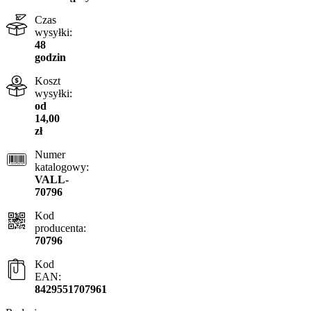
Czas
wysyłki:
48
godzin
Koszt
wysyłki:
od
14,00
zł
Numer
katalogowy:
VALL-
70796
Kod
producenta:
70796
Kod
EAN:
8429551707961