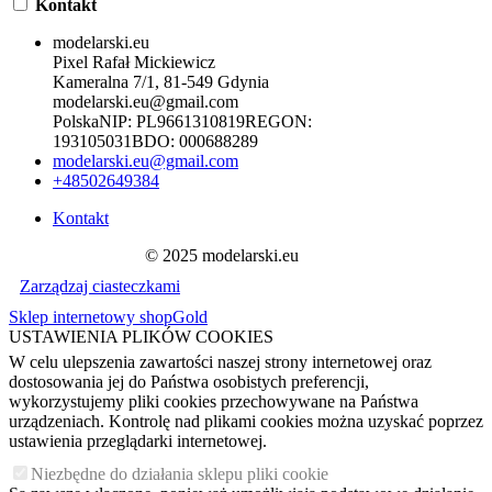
Kontakt
modelarski.eu
Pixel Rafał Mickiewicz
Kameralna 7/1, 81-549 Gdynia
modelarski.eu@gmail.com
Polska
NIP:
PL9661310819
REGON:
193105031
BDO:
000688289
modelarski.eu@gmail.com
+48502649384
Kontakt
© 2025 modelarski.eu
Zarządzaj ciasteczkami
Sklep internetowy shopGold
USTAWIENIA PLIKÓW COOKIES
W celu ulepszenia zawartości naszej strony internetowej oraz
dostosowania jej do Państwa osobistych preferencji,
wykorzystujemy pliki cookies przechowywane na Państwa
urządzeniach. Kontrolę nad plikami cookies można uzyskać poprzez
ustawienia przeglądarki internetowej.
Niezbędne do działania sklepu pliki cookie