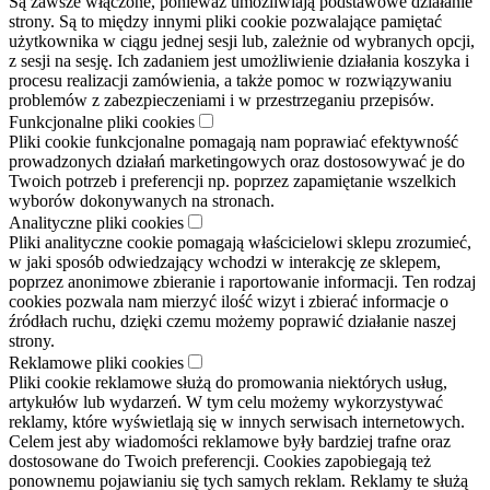
Są zawsze włączone, ponieważ umożliwiają podstawowe działanie
strony. Są to między innymi pliki cookie pozwalające pamiętać
użytkownika w ciągu jednej sesji lub, zależnie od wybranych opcji,
z sesji na sesję. Ich zadaniem jest umożliwienie działania koszyka i
procesu realizacji zamówienia, a także pomoc w rozwiązywaniu
problemów z zabezpieczeniami i w przestrzeganiu przepisów.
Funkcjonalne pliki cookies
Pliki cookie funkcjonalne pomagają nam poprawiać efektywność
prowadzonych działań marketingowych oraz dostosowywać je do
Twoich potrzeb i preferencji np. poprzez zapamiętanie wszelkich
wyborów dokonywanych na stronach.
Analityczne pliki cookies
Pliki analityczne cookie pomagają właścicielowi sklepu zrozumieć,
w jaki sposób odwiedzający wchodzi w interakcję ze sklepem,
poprzez anonimowe zbieranie i raportowanie informacji. Ten rodzaj
cookies pozwala nam mierzyć ilość wizyt i zbierać informacje o
źródłach ruchu, dzięki czemu możemy poprawić działanie naszej
strony.
Reklamowe pliki cookies
Pliki cookie reklamowe służą do promowania niektórych usług,
artykułów lub wydarzeń. W tym celu możemy wykorzystywać
reklamy, które wyświetlają się w innych serwisach internetowych.
Celem jest aby wiadomości reklamowe były bardziej trafne oraz
dostosowane do Twoich preferencji. Cookies zapobiegają też
ponownemu pojawianiu się tych samych reklam. Reklamy te służą