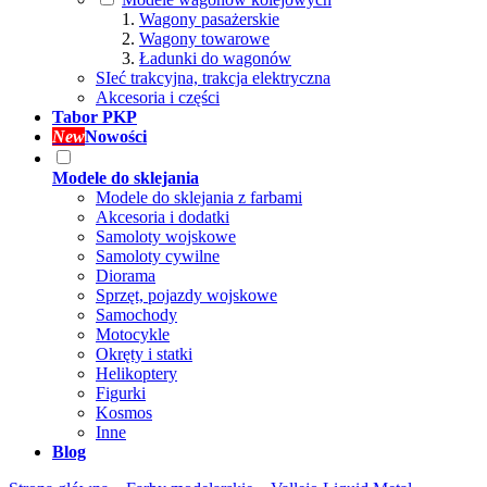
Wagony pasażerskie
Wagony towarowe
Ładunki do wagonów
SIeć trakcyjna, trakcja elektryczna
Akcesoria i części
Tabor PKP
New
Nowości
Modele do sklejania
Modele do sklejania z farbami
Akcesoria i dodatki
Samoloty wojskowe
Samoloty cywilne
Diorama
Sprzęt, pojazdy wojskowe
Samochody
Motocykle
Okręty i statki
Helikoptery
Figurki
Kosmos
Inne
Blog