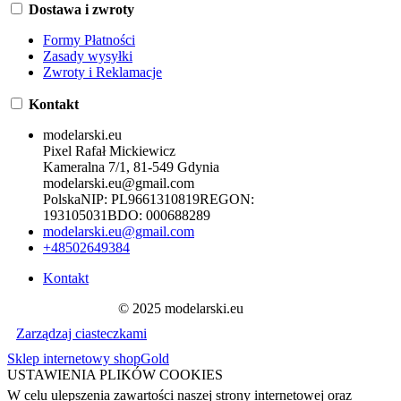
Dostawa i zwroty
Formy Płatności
Zasady wysyłki
Zwroty i Reklamacje
Kontakt
modelarski.eu
Pixel Rafał Mickiewicz
Kameralna 7/1, 81-549 Gdynia
modelarski.eu@gmail.com
Polska
NIP:
PL9661310819
REGON:
193105031
BDO:
000688289
modelarski.eu@gmail.com
+48502649384
Kontakt
© 2025 modelarski.eu
Zarządzaj ciasteczkami
Sklep internetowy shopGold
USTAWIENIA PLIKÓW COOKIES
W celu ulepszenia zawartości naszej strony internetowej oraz