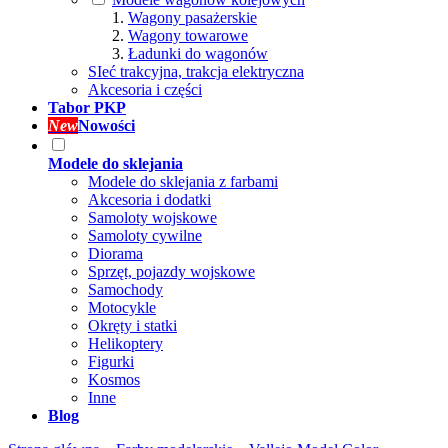
Wagony pasażerskie
Wagony towarowe
Ładunki do wagonów
SIeć trakcyjna, trakcja elektryczna
Akcesoria i części
Tabor PKP
New
Nowości
Modele do sklejania
Modele do sklejania z farbami
Akcesoria i dodatki
Samoloty wojskowe
Samoloty cywilne
Diorama
Sprzęt, pojazdy wojskowe
Samochody
Motocykle
Okręty i statki
Helikoptery
Figurki
Kosmos
Inne
Blog