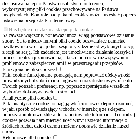
dostosowania jej do Państwa osobistych preferencji,
wykorzystujemy pliki cookies przechowywane na Państwa
urządzeniach. Kontrolę nad plikami cookies można uzyskać poprzez
ustawienia przeglądarki internetowej.
Niezbędne do działania sklepu pliki cookie
Są zawsze włączone, ponieważ umożliwiają podstawowe działanie
strony. Są to między innymi pliki cookie pozwalające pamiętać
użytkownika w ciągu jednej sesji lub, zależnie od wybranych opcji,
z sesji na sesję. Ich zadaniem jest umożliwienie działania koszyka i
procesu realizacji zamówienia, a także pomoc w rozwiązywaniu
problemów z zabezpieczeniami i w przestrzeganiu przepisów.
Funkcjonalne pliki cookies
Pliki cookie funkcjonalne pomagają nam poprawiać efektywność
prowadzonych działań marketingowych oraz dostosowywać je do
Twoich potrzeb i preferencji np. poprzez zapamiętanie wszelkich
wyborów dokonywanych na stronach.
Analityczne pliki cookies
Pliki analityczne cookie pomagają właścicielowi sklepu zrozumieć,
w jaki sposób odwiedzający wchodzi w interakcję ze sklepem,
poprzez anonimowe zbieranie i raportowanie informacji. Ten rodzaj
cookies pozwala nam mierzyć ilość wizyt i zbierać informacje o
źródłach ruchu, dzięki czemu możemy poprawić działanie naszej
strony.
Reklamowe pliki cookies