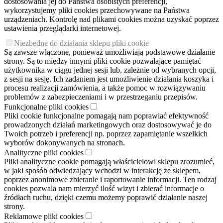
dostosowania jej do Państwa osobistych preferencji,
wykorzystujemy pliki cookies przechowywane na Państwa
urządzeniach. Kontrolę nad plikami cookies można uzyskać poprzez
ustawienia przeglądarki internetowej.
Niezbędne do działania sklepu pliki cookie
Są zawsze włączone, ponieważ umożliwiają podstawowe działanie
strony. Są to między innymi pliki cookie pozwalające pamiętać
użytkownika w ciągu jednej sesji lub, zależnie od wybranych opcji,
z sesji na sesję. Ich zadaniem jest umożliwienie działania koszyka i
procesu realizacji zamówienia, a także pomoc w rozwiązywaniu
problemów z zabezpieczeniami i w przestrzeganiu przepisów.
Funkcjonalne pliki cookies
Pliki cookie funkcjonalne pomagają nam poprawiać efektywność
prowadzonych działań marketingowych oraz dostosowywać je do
Twoich potrzeb i preferencji np. poprzez zapamiętanie wszelkich
wyborów dokonywanych na stronach.
Analityczne pliki cookies
Pliki analityczne cookie pomagają właścicielowi sklepu zrozumieć,
w jaki sposób odwiedzający wchodzi w interakcję ze sklepem,
poprzez anonimowe zbieranie i raportowanie informacji. Ten rodzaj
cookies pozwala nam mierzyć ilość wizyt i zbierać informacje o
źródłach ruchu, dzięki czemu możemy poprawić działanie naszej
strony.
Reklamowe pliki cookies