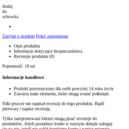
dodaj
do
schowka
Zapytaj o produkt
Poleć znajomemu
Opis produktu
Informacje dotyczące bezpieczeństwa
Recenzje produktu (0)
Pojemność: 18 ml
Informacje handlowe
Produkt przeznaczony dla osób powyżej 14 roku życia
Zawiera małe elementy, które mogą zostać połknięte.
Nikt jeszcze nie napisał recenzji do tego produktu. Bądź
pierwszy i napisz recenzję.
Tylko zarejestrowani klienci mogą pisać recenzje do
produktów. Jeżeli posiadasz konto w naszym sklepie zaloguj
się na nie, jeżeli nie załóż bezpłatne konto i napisz recenzję.