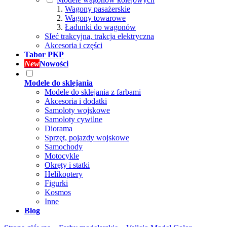
Wagony pasażerskie
Wagony towarowe
Ładunki do wagonów
SIeć trakcyjna, trakcja elektryczna
Akcesoria i części
Tabor PKP
New
Nowości
Modele do sklejania
Modele do sklejania z farbami
Akcesoria i dodatki
Samoloty wojskowe
Samoloty cywilne
Diorama
Sprzęt, pojazdy wojskowe
Samochody
Motocykle
Okręty i statki
Helikoptery
Figurki
Kosmos
Inne
Blog