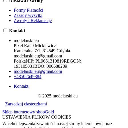
Dostawa i zwroty
Formy Płatności
Zasady wysyłki
Zwroty i Reklamacje
Kontakt
modelarski.eu
Pixel Rafał Mickiewicz
Kameralna 7/1, 81-549 Gdynia
modelarski.eu@gmail.com
Polska
NIP:
PL9661310819
REGON:
193105031
BDO:
000688289
modelarski.eu@gmail.com
+48502649384
Kontakt
© 2025 modelarski.eu
Zarządzaj ciasteczkami
Sklep internetowy shopGold
USTAWIENIA PLIKÓW COOKIES
W celu ulepszenia zawartości naszej strony internetowej oraz