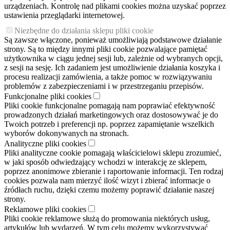
urządzeniach. Kontrolę nad plikami cookies można uzyskać poprzez
ustawienia przeglądarki internetowej.
Niezbędne do działania sklepu pliki cookie
Są zawsze włączone, ponieważ umożliwiają podstawowe działanie
strony. Są to między innymi pliki cookie pozwalające pamiętać
użytkownika w ciągu jednej sesji lub, zależnie od wybranych opcji,
z sesji na sesję. Ich zadaniem jest umożliwienie działania koszyka i
procesu realizacji zamówienia, a także pomoc w rozwiązywaniu
problemów z zabezpieczeniami i w przestrzeganiu przepisów.
Funkcjonalne pliki cookies
Pliki cookie funkcjonalne pomagają nam poprawiać efektywność
prowadzonych działań marketingowych oraz dostosowywać je do
Twoich potrzeb i preferencji np. poprzez zapamiętanie wszelkich
wyborów dokonywanych na stronach.
Analityczne pliki cookies
Pliki analityczne cookie pomagają właścicielowi sklepu zrozumieć,
w jaki sposób odwiedzający wchodzi w interakcję ze sklepem,
poprzez anonimowe zbieranie i raportowanie informacji. Ten rodzaj
cookies pozwala nam mierzyć ilość wizyt i zbierać informacje o
źródłach ruchu, dzięki czemu możemy poprawić działanie naszej
strony.
Reklamowe pliki cookies
Pliki cookie reklamowe służą do promowania niektórych usług,
artykułów lub wydarzeń. W tym celu możemy wykorzystywać