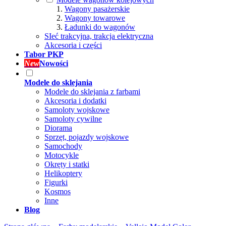
Wagony pasażerskie
Wagony towarowe
Ładunki do wagonów
SIeć trakcyjna, trakcja elektryczna
Akcesoria i części
Tabor PKP
New
Nowości
Modele do sklejania
Modele do sklejania z farbami
Akcesoria i dodatki
Samoloty wojskowe
Samoloty cywilne
Diorama
Sprzęt, pojazdy wojskowe
Samochody
Motocykle
Okręty i statki
Helikoptery
Figurki
Kosmos
Inne
Blog