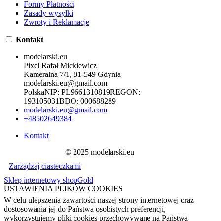
Formy Płatności
Zasady wysyłki
Zwroty i Reklamacje
Kontakt
modelarski.eu
Pixel Rafał Mickiewicz
Kameralna 7/1, 81-549 Gdynia
modelarski.eu@gmail.com
Polska
NIP:
PL9661310819
REGON:
193105031
BDO:
000688289
modelarski.eu@gmail.com
+48502649384
Kontakt
© 2025 modelarski.eu
Zarządzaj ciasteczkami
Sklep internetowy shopGold
USTAWIENIA PLIKÓW COOKIES
W celu ulepszenia zawartości naszej strony internetowej oraz
dostosowania jej do Państwa osobistych preferencji,
wykorzystujemy pliki cookies przechowywane na Państwa